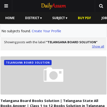
HOME
DISTRICT ▾
SUBJECT ▾
BUY PDF
JOB
No subjects found.
Create Your Profile
Showing posts with the label
TELANGANA BOARD SOLUTION
Show all
TELANGANA BOARD SOLUTION
Telangana Board Books Solution | Telangana State All
Books Answer | Class 1 to 12 Books Solution in Telangana