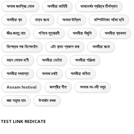
অসমৰ জনপ্ৰিয় লোক
অসমীয়া কাহিনী
ভাৰতবৰ্ষৰ প্ৰৱিত্ৰ তীৰ্থস্থান
অসমীয়া শব্দ
বাক্য ৰচনা
অসমৰ উদ্ভিদ
কম্পিউটাৰত আঁকা ছবি
জীৱ-জন্তু নাম
গণিতৰ সূত্ৰাৱলী
অসমীয়া সঁজুলি
অসমীয়া ব্যাকৰণ
বিশেষ্যৰ পৰা বিশেষণলৈ
এটা শব্দত প্ৰকাশ কৰা
অসমীয়া ৰচনা
মহান লোকৰ বাণী
অসমীয়া নেওঁতা
অসমীয়া পঞ্জিকা
অসমীয়া দৰখাস্ত
অসমৰ চৰাই
অসমীয়া কবিতা
Assam festival
জনপ্ৰীয় গীত
অসমৰ নদ-নদী সমূহ
ৰজা সমূহৰ নাম
উপাৰ্জন কৰক
TEST LINK REDICATE