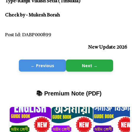
Type-Ranjit Vikash Setia (Tinsukia)
Check by - Mukesh Borah
Post Id: DABP000899
New Update 2026
← Previous
Next →
📚 Premium Note (PDF)