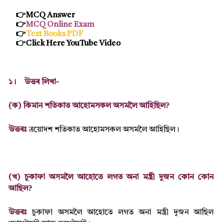
👉MCQ Answer
👉
MCQ Online Exam
👉
Text Books PDF
👉Click Here YouTube Video
১।
উত্তৰ লিখা-
(ক) কিমান শতিকাত আহোমসকল অসমলৈ আহিছিল?
উত্তৰঃ
ত্ৰয়োদশ শতিকাত আহোমসকল অসমলৈ আহিছিল।
(খ) চুকাফা অসমলৈ আহোতে লগত অনা মন্ত্ৰী দুজন কোন কোন
আছিল?
উত্তৰঃ
চুকাফা অসমলৈ আহোতে লগত অনা মন্ত্ৰী দুজন আছিল