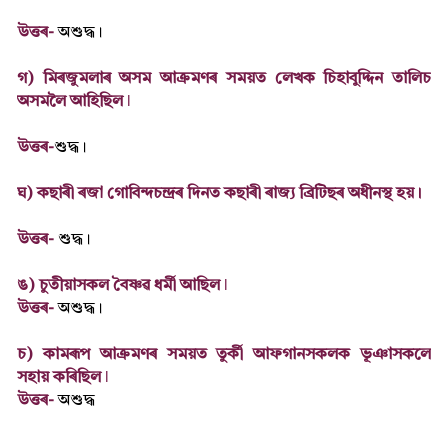
উত্তৰ-
অশুদ্ধ।
গ) মিৰজুমলাৰ অসম আক্ৰমণৰ সময়ত লেখক চিহাবুদ্দিন তালিচ
অসমলৈ আহিছিল ǀ
উত্তৰ-
শুদ্ধ।
ঘ) কছাৰী ৰজা গোবিন্দচন্দ্ৰৰ দিনত কছাৰী ৰাজ্য ব্ৰিটিছৰ অধীনস্থ হয়।
উত্তৰ-
শুদ্ধ।
ঙ) চুতীয়াসকল বৈষ্ণৱ ধৰ্মী আছিল ǀ
উত্তৰ-
অশুদ্ধ।
চ) কামৰূপ আক্ৰমণৰ সময়ত তুৰ্কী আফগানসকলক ভূঞাসকলে
সহায় কৰিছিল ǀ
উত্তৰ-
অশুদ্ধ