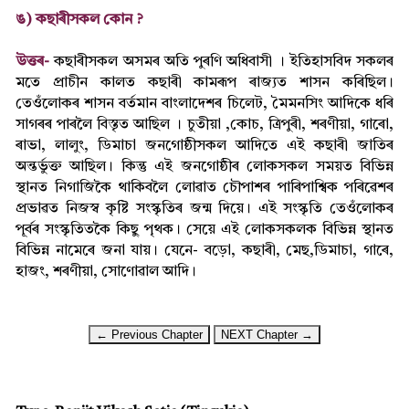
ঙ) কছাৰীসকল কোন ?
উত্তৰ-
কছাৰীসকল অসমৰ অতি পুৰণি অধিবাসী । ইতিহাসবিদ সকলৰ
মতে প্ৰাচীন কালত কছাৰী কামৰূপ ৰাজ্যত শাসন কৰিছিল।
তেওঁলোকৰ শাসন বৰ্তমান বাংলাদেশৰ চিলেট, মৈমনসিং আদিকে ধৰি
সাগৰৰ পাৰলৈ বিস্তৃত আছিল । চুতীয়া ,কোচ, ত্ৰিপুৰী, শৰণীয়া, গাৰো,
ৰাভা, লালুং, ডিমাচা জনগোষ্ঠীসকল আদিতে এই কছাৰী জাতিৰ
অন্তৰ্ভুক্ত আছিল। কিন্তু এই জনগোষ্ঠীৰ লোকসকল সময়ত বিভিন্ন
স্থানত নিগাজিকৈ থাকিবলৈ লোৱাত চৌপাশৰ পাৰিপাশ্বিক পৰিৱেশৰ
প্ৰভাৱত নিজস্ব কৃষ্টি সংস্কৃতিৰ জন্ম দিয়ে। এই সংস্কৃতি তেওঁলোকৰ
পূৰ্বৰ সংস্কৃতিতকৈ কিছু পৃথক। সেয়ে এই লোকসকলক বিভিন্ন স্থানত
বিভিন্ন নামেৰে জনা যায়। যেনে- বড়ো, কছাৰী, মেছ,ডিমাচা, গাৰে,
হাজং, শৰণীয়া, সোণোৱাল আদি।
← Previous Chapter
NEXT Chapter →