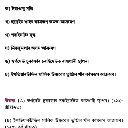
ক) ইয়াণ্ডাবু সন্ধি
খ) হুছেইন শ্বাহৰ কামৰূপ কমতা আক্ৰমণ
গ) শৰাইঘাটৰ যুদ্ধ
ঘ) মিৰজুমলাৰ অসম আক্ৰমণ
ঙ) স্বৰ্গদেউ চুকাফাৰ চৰাইদেউত ৰাজধানী স্থাপন।
চ) ইখতিয়াৰউদ্দিন মালিক উজবেগ তুঘ্ৰিল খাঁৰ কামৰূপ আক্ৰমণ ǀ
উত্তৰঃ
(
ঙ) স্বৰ্গদেউ চুকাফাৰ চৰাইদেউত ৰাজধানী স্থাপন। (১২২৮
খ্ৰীষ্টাব্দত)
(চ) ইখতিয়াৰউদ্দিন মালিক উজবেগ তুঘ্ৰিল খাঁৰ কামৰূপ আক্ৰমণ।
(১২৫৭ ৱখ্ৰীষ্টাব্দত)