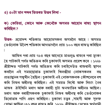
৫) ৫০টা মান শব্দৰ ভিতৰত উত্তৰ লিখা -
ক) কেতিয়া, কোনে আৰু কেনেকৈ অসমত আহোম ৰাজ্য স্থাপন
কৰিছিল ?
উত্তৰ-
ত্ৰয়োদশ শতিকাত আহোমসকল অসমলৈ আহে ǀ অসমত
তেওঁলোক উনৈশ শতিকাৰ আগভাগলৈ প্ৰায় ৬০০ বছৰ ৰাজত্ব কৰিছিল
ǀ
আজিৰ পৰা প্ৰায় ৭৮৪ বছৰ আগেয়ে মাওলুঙ ৰাজ্যৰ পৰা মুংকং
হৈ পাটকাই পৰ্বত অতিক্ৰম কৰি চুকাফাই অসমত প্ৰৱেশ কৰে । ১২২৮
খ্ৰীষ্টাব্দত পাটকাই পৰ্বত অতিক্ৰম কৰি চৰাইদেউত ৰাজধানী স্থাপন
কৰালৈ এই সময়ছোৱাত চুকাফাই খিলঞ্জীয়া লোকসকলৰ বহু
প্ৰত্যাহ্বানৰ সন্মুখীন হৈছিল ǀ চুকাফাই এই লোকসকলক কৌশলেৰে বশ
কৰি নিজৰ অধীনস্থ কৰিছিল। এই সময়ত দিখৌ আৰু দিচাং নৈৰ
মাজৰ ঠাইখিনি মৰাণ আৰু বৰাহী দুটা জনজাতিৰ অধীনত আছিল।
মৰাণ আৰু বৰাহীসকলক চুকাফাই নিজৰ অধীনস্থ কৰি তেওঁলোকৰ
তিৰোতাৰ পাণি গ্ৰহণ কৰিছিল। চুকাফা চতুৰ ,সাহসী আৰু সুদক্ষ
যোদ্ধা আছিল।৩৬ বছৰ ৰাজত্ব কৰি ১২৬৮ খ্ৰীষ্টাব্দত তেখেত স্বৰ্গগামী