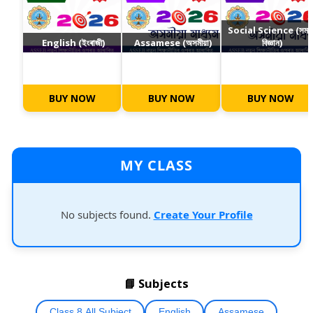
Social Science (সমা
English (ইংৰাজী)
Assamese (অসমীয়া)
বিজ্ঞান)
BUY NOW
BUY NOW
BUY NOW
MY CLASS
No subjects found.
Create Your Profile
📘 Subjects
Class 8 All Subject
English
Assamese