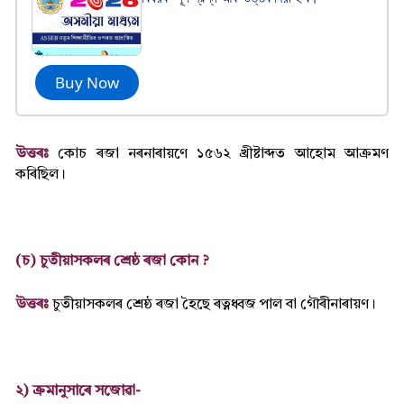
Buy Now
উত্তৰঃ
কোচ ৰজা নৰনাৰায়ণে ১৫৬২ খ্ৰীষ্টাব্দত আহোম আক্ৰমণ
কৰিছিল।
(চ) চুতীয়াসকলৰ শ্ৰেষ্ঠ ৰজা কোন ?
উত্তৰঃ
চুতীয়াসকলৰ শ্ৰেষ্ঠ ৰজা হৈছে ৰত্নধ্বজ পাল বা গৌৰীনাৰায়ণ।
২) ক্ৰমানুসাৰে সজোৱা-