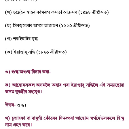
(খ) হুছেইন শ্বাহৰ কামৰূপ কমতা আক্ৰমণ (১৪৯৮ খ্ৰীষ্টাব্দত)
(ঘ) মিৰজুমলাৰ অসম আক্ৰমণ (১৬৬২ খ্ৰীষ্টাব্দত)
(গ) শৰাইঘাটৰ যুদ্ধ
(ক) ইয়াণ্ডাবু সন্ধি (১৮২৬ খ্ৰীষ্টাব্দত)
৩) শুদ্ধ অশুদ্ধ বিচাৰ কৰা-
ক) আহোমসকল অসমলৈ অহাৰ পৰা ইয়াণ্ডাবু সন্ধিলৈ এই সময়ছোৱা
অসম বুৰঞ্জীৰ মধ্যযুগ ǀ
উত্তৰ-
শুদ্ধ।
খ) চুডাংফা বা বামুণী কোঁৱৰৰ দিনৰপৰা আহোম স্বৰ্গদেউসকলে হিন্দু
নাম গ্ৰহণ কৰে ǀ