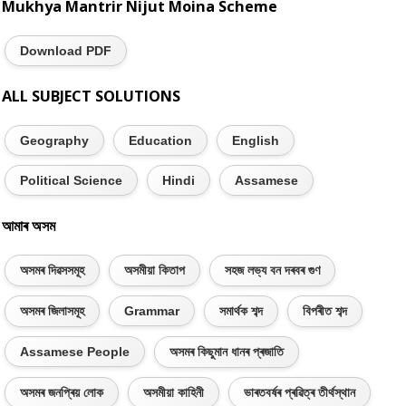
Mukhya Mantrir Nijut Moina Scheme
Download PDF
ALL SUBJECT SOLUTIONS
Geography
Education
English
Political Science
Hindi
Assamese
আমাৰ অসম
অসমৰ দিৱসসমূহ
অসমীয়া কিতাপ
সহজ লভ্য বন দৰবৰ গুণ
অসমৰ জিলাসমূহ
Grammar
সমাৰ্থক শব্দ
বিপৰীত শব্দ
Assamese People
অসমৰ কিছুমান ধানৰ প্ৰজাতি
অসমৰ জনপ্ৰিয় লোক
অসমীয়া কাহিনী
ভাৰতবৰ্ষৰ প্ৰৱিত্ৰ তীৰ্থস্থান