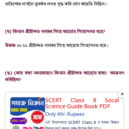
প্ৰতিশোধ ল'বলৈ তুবৰ্কৰ লগত যুদ্ধ কৰি প্ৰাণ আহুতি দিছিল।
(ঘ) কিমান খ্ৰীষ্টাব্দত গদাধৰ সিংহ আহোম সিংহাসনত বহে?
উত্তৰঃ
১৮৬১ খ্ৰীষ্টাব্দত গদাধৰ সিংহ আহোম সিংহাসনত বহে।
(ঙ) কোচ ৰজা নৰনাৰায়ণে কিমান খ্ৰীষ্টাব্দত আহোম ৰাজ্য়
আক্ৰমণ
কৰিছিল?
✕
SCERT Class 8 Socal
Science Guide Book PDF
Only 49/- Rupees
এই কিতাপখনত SCERT Class 8 ৰ সমাজ বিজ্ঞান
বিষয়ৰ ম্পূর্ণ প্রশ্ন আৰু উত্তৰ দিয়া হ'ব।