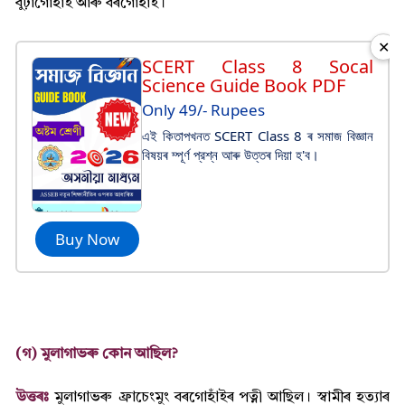
বুঢ়াগোঁহাই আৰু বৰগোঁহাই।
✕
SCERT Class 8 Socal
Science Guide Book PDF
Only 49/- Rupees
এই কিতাপখনত SCERT Class 8 ৰ সমাজ বিজ্ঞান
বিষয়ৰ ম্পূর্ণ প্রশ্ন আৰু উত্তৰ দিয়া হ'ব।
Buy Now
(গ) মুলাগাভৰু কোন আছিল?
উত্তৰঃ
মুলাগাভৰু ফ্ৰাচেংমুং বৰগোহাঁইৰ পত্নী আছিল। স্বামীৰ হত্য়াৰ