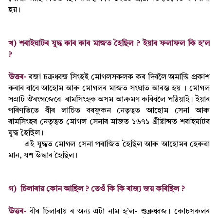
হয়।
খ) শৰাইঘাটৰ যুদ্ধ কাৰ কাৰ মাজত হৈছিল ? ইয়াৰ ফলাফল কি হ’ল
?
উত্তৰ-
ৰজা চক্ৰধ্বজ সিংহই মোগলসকলক কৰ দিবলৈ অমান্তি প্ৰকাশ
কৰাৰ বাবে আহোম আৰু মোগলৰ মাজত সংঘাত আৰম্ভ হয় । মোগল
সম্ৰাট ঔৰংগজেৱে ৰামসিংহক অসম আক্ৰমণ কৰিবলৈ পঠিয়াই। ইয়াৰ
পৰিণতিতে বীৰ লাচিত বৰফুকন নেতৃত্বত আহোম সেনা আৰু
ৰামসিংহৰ নেতৃত্বত মোগল সেনাৰ মাজত ১৬৭১ খ্ৰীষ্টাব্দত শৰাইঘাটৰ
যুদ্ধ হৈছিল।
এই যুদ্ধত মোগল সেনা পৰাজিত হৈছিল আৰু আহোমৰ হেৰুৱা
মান, যশ উদ্ধাৰ হৈছিল।
গ) চিলাৰায় কোন আছিল ? তেওঁ কি কি ৰাজ্য জয় কৰিছিল ?
উত্তৰ-
বীৰ চিলাৰায় ৰ অন্য এটা নাম হ’ল- শুক্লধ্বজ। কোচসকলৰ