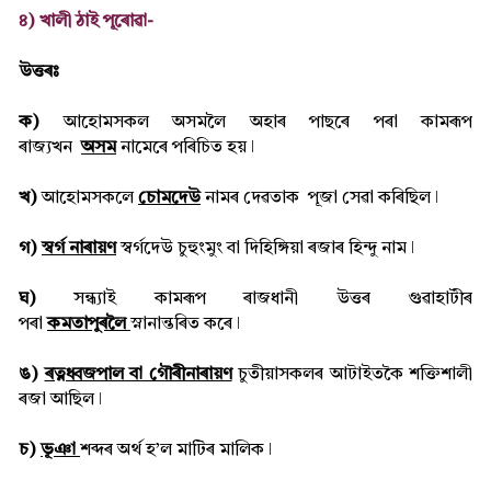
৪) খালী ঠাই পূৰোৱা-
উত্তৰঃ
ক)
আহোমসকল অসমলৈ অহাৰ পাছৰে পৰা কামৰূপ
ৰাজ্যখন
অসম
নামেৰে পৰিচিত হয় ǀ
খ)
আহোমসকলে
চোমদেউ
নামৰ দেৱতাক পূজা সেৱা কৰিছিল ǀ
গ)
স্বৰ্গ নাৰায়ণ
স্বৰ্গদেউ চুহুংমুং বা দিহিঙ্গিয়া ৰজাৰ হিন্দু নাম ǀ
ঘ)
সন্ধ্যাই কামৰূপ ৰাজধানী উত্তৰ গুৱাহাটীৰ
পৰা
কমতাপুৰলৈ
স্নানান্তৰিত কৰে ǀ
ঙ)
ৰত্নধ্বজপাল বা গৌৰীনাৰায়ণ
চুতীয়াসকলৰ আটাইতকৈ শক্তিশালী
ৰজা আছিল ǀ
চ)
ভূঞা
শব্দৰ অৰ্থ হ’ল মাটিৰ মালিক ǀ