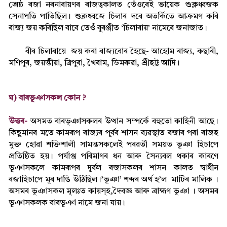
শ্ৰেষ্ঠ ৰজা নৰনাৰায়ণৰ ৰাজত্বকালত তেঁওৰেই ভায়েক শুক্লধ্বজক
সেনাপতি পাতিছিল। শুক্লধ্বজে চিলাৰ দৰে অতৰ্কিতে আক্ৰমণ কৰি
ৰাজ্য জয় কৰিছিল বাবে তেওঁ বুৰঞ্জীত ‘চিলাৰায়’ নামেৰে জনাজাত।
বীৰ চিলাৰায়ে জয় কৰা ৰাজ্যবোৰ হৈছে- আহোম ৰাজ্য, কছাৰী,
মণিপুৰ, জয়ন্তীয়া, ত্ৰিপুৰা, খৈৰাম, ডিমৰুৱা, শ্ৰীহট্ট আদি।
ঘ) বাৰভূঞাসকল কোন ?
উত্তৰ-
অসমত বাৰভূঞাসকলৰ উত্থান সম্পৰ্কে বহুতো কাহিনী আছে।
কিছুমানৰ মতে কামৰূপ ৰাজ্যৰ পূৰ্বৰ শাসন ব্যৱস্থাত ৰজাৰ পৰা ৰাজহ
মুক্ত হোৱা শক্তিশালী সামন্তসকলেই পৰৱৰ্তী সময়ত ভূঞা হিচাপে
প্ৰতিষ্ঠিত হয়। পৰ্যাপ্ত পৰিমাণৰ ধন আৰু সৈন্যবল থকাৰ কাৰণে
ভূঞাসকলে কামৰূপৰ দূৰ্বল ৰজাসকলৰ শাসন কালত স্বাধীন
ৰজাহিচাপে মূৰ দাঙি উঠিছিল।’ভূঞা’ শব্দৰ অৰ্থ হ’ল মাটিৰ মালিক ।
অসমৰ ভূঞাসকল মূলঃত কায়স্হ,দৈবজ্ঞ আৰু ব্ৰাহ্মণ ভূঞা । অসমৰ
ভূঞাসকলক বাৰভূঞা নামে জনা যায়।