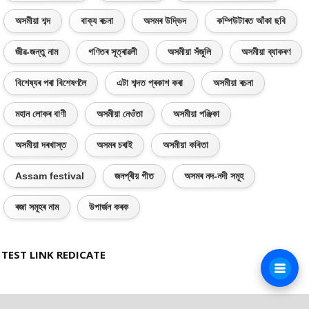
অসমীয়া শব্দ
বাক্য ৰচনা
অসমৰ উদ্ভিদ
কম্পিউটাৰত আঁকা ছবি
জীৱ-জন্তু নাম
গণিতৰ সূত্ৰাৱলী
অসমীয়া সঁজুলি
অসমীয়া ব্যাকৰণ
বিশেষ্যৰ পৰা বিশেষণলৈ
এটা শব্দত প্ৰকাশ কৰা
অসমীয়া ৰচনা
মহান লোকৰ বাণী
অসমীয়া নেওঁতা
অসমীয়া পঞ্জিকা
অসমীয়া দৰখাস্ত
অসমৰ চৰাই
অসমীয়া কবিতা
Assam festival
জনপ্ৰীয় গীত
অসমৰ নদ-নদী সমূহ
ৰজা সমূহৰ নাম
উপাৰ্জন কৰক
TEST LINK REDICATE