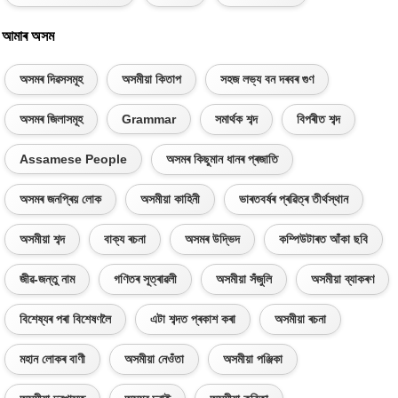
আমাৰ অসম
অসমৰ দিৱসসমূহ
অসমীয়া কিতাপ
সহজ লভ্য বন দৰবৰ গুণ
অসমৰ জিলাসমূহ
Grammar
সমাৰ্থক শব্দ
বিপৰীত শব্দ
Assamese People
অসমৰ কিছুমান ধানৰ প্ৰজাতি
অসমৰ জনপ্ৰিয় লোক
অসমীয়া কাহিনী
ভাৰতবৰ্ষৰ প্ৰৱিত্ৰ তীৰ্থস্থান
অসমীয়া শব্দ
বাক্য ৰচনা
অসমৰ উদ্ভিদ
কম্পিউটাৰত আঁকা ছবি
জীৱ-জন্তু নাম
গণিতৰ সূত্ৰাৱলী
অসমীয়া সঁজুলি
অসমীয়া ব্যাকৰণ
বিশেষ্যৰ পৰা বিশেষণলৈ
এটা শব্দত প্ৰকাশ কৰা
অসমীয়া ৰচনা
মহান লোকৰ বাণী
অসমীয়া নেওঁতা
অসমীয়া পঞ্জিকা