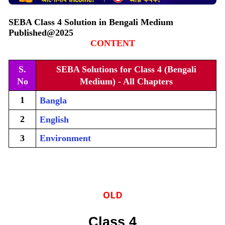
SEBA Class 4 Solution in Bengali Medium
Published@2025
CONTENT
S.
SEBA Solutions for Class 4 (Bengali
No
Medium) - All Chapters
1
Bangla
2
English
3
Environment
OLD
Class 4