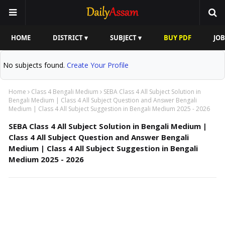
HOME
DISTRICT ▾
SUBJECT ▾
BUY PDF
JOB
No subjects found.
Create Your Profile
Home
Class 4 Bengali Medium
SEBA Class 4 All Subject Solution in
Bengali Medium | Class 4 All Subject Question and Answer Bengali
Medium | Class 4 All Subject Suggestion in Bengali Medium 2025 - 2026
SEBA Class 4 All Subject Solution in Bengali Medium |
Class 4 All Subject Question and Answer Bengali
Medium | Class 4 All Subject Suggestion in Bengali
Medium 2025 - 2026