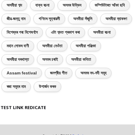
অসমীয়া শব্দ
বাক্য ৰচনা
অসমৰ উদ্ভিদ
কম্পিউটাৰত আঁকা ছবি
জীৱ-জন্তু নাম
গণিতৰ সূত্ৰাৱলী
অসমীয়া সঁজুলি
অসমীয়া ব্যাকৰণ
বিশেষ্যৰ পৰা বিশেষণলৈ
এটা শব্দত প্ৰকাশ কৰা
অসমীয়া ৰচনা
মহান লোকৰ বাণী
অসমীয়া নেওঁতা
অসমীয়া পঞ্জিকা
অসমীয়া দৰখাস্ত
অসমৰ চৰাই
অসমীয়া কবিতা
Assam festival
জনপ্ৰীয় গীত
অসমৰ নদ-নদী সমূহ
ৰজা সমূহৰ নাম
উপাৰ্জন কৰক
TEST LINK REDICATE