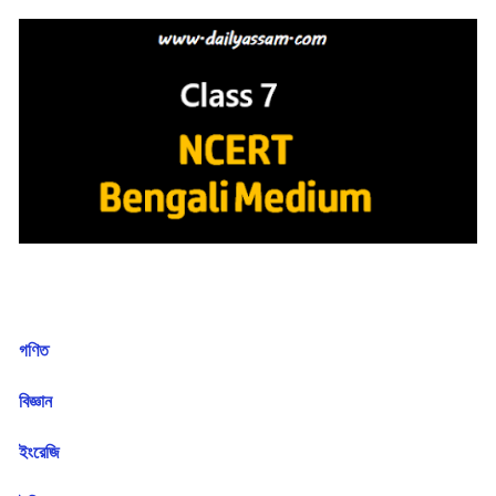
গণিত
বিজ্ঞান
ইংরেজি