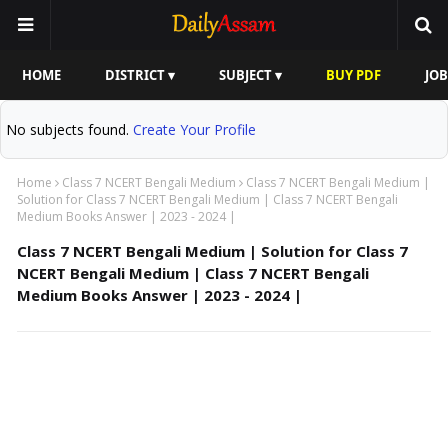
HOME
DISTRICT ▾
SUBJECT ▾
BUY PDF
JOB
No subjects found.
Create Your Profile
Home
Class 7 NCERT Bengali Medium
Class 7 NCERT Bengali Medium |
Solution for Class 7 NCERT Bengali Medium | Class 7 NCERT Bengali
Medium Books Answer | 2023 - 2024 |
Class 7 NCERT Bengali Medium | Solution for Class 7
NCERT Bengali Medium | Class 7 NCERT Bengali
Medium Books Answer | 2023 - 2024 |