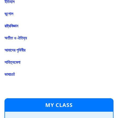
ইতিহাস
ভূগোল
রাষ্ট্রবিজ্ঞান
অতীত ও ঐতিহ্য
আমাদের পৃথিবীর
সাহিত্যমেলা
ভাষাচৰ্চা
MY CLASS