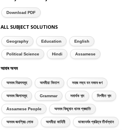
Download PDF
ALL SUBJECT SOLUTIONS
Geography
Education
English
Political Science
Hindi
Assamese
আমাৰ অসম
অসমৰ দিৱসসমূহ
অসমীয়া কিতাপ
সহজ লভ্য বন দৰবৰ গুণ
অসমৰ জিলাসমূহ
Grammar
সমাৰ্থক শব্দ
বিপৰীত শব্দ
Assamese People
অসমৰ কিছুমান ধানৰ প্ৰজাতি
অসমৰ জনপ্ৰিয় লোক
অসমীয়া কাহিনী
ভাৰতবৰ্ষৰ প্ৰৱিত্ৰ তীৰ্থস্থান