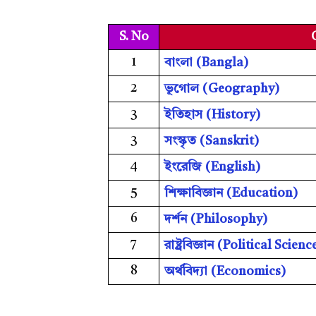
S. No
1
বাংলা (Bangla)
2
ভূগোল (Geography)
3
ইতিহাস (History)
3
সংস্কৃত (Sanskrit)
4
ইংরেজি (English)
5
শিক্ষাবিজ্ঞান (Education)
6
দর্শন (Philosophy)
7
রাষ্ট্রবিজ্ঞান (Political Scienc
8
অর্থবিদ্য়া (Economics)