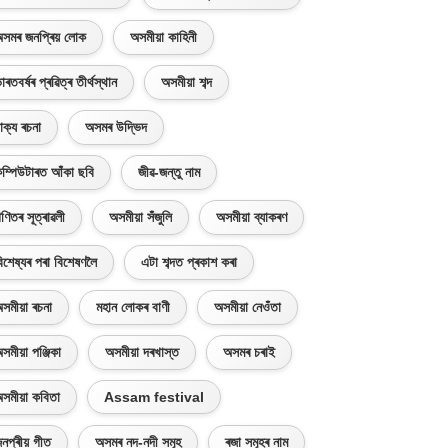
সমৰ জনপ্ৰিয় লোক
অসমীয়া কাহিনী
াৰতবৰ্ষৰ প্ৰৱিত্ৰ তীৰ্থস্থান
অসমীয়া শব্দ
াক্য ৰচনা
অসমৰ উদ্ভিদ
ম্পিউটাৰত আঁকা ছবি
জীৱ-জন্তু নাম
ণিতৰ সূত্ৰাৱলী
অসমীয়া সঁজুলি
অসমীয়া ব্যাকৰণ
িশেষ্যৰ পৰা বিশেষণলৈ
এটা শব্দত প্ৰকাশ কৰা
সমীয়া ৰচনা
মহান লোকৰ বাণী
অসমীয়া নেওঁতা
সমীয়া পঞ্জিকা
অসমীয়া দৰখাস্ত
অসমৰ চৰাই
সমীয়া কবিতা
Assam festival
নপ্ৰীয় গীত
অসমৰ নদ-নদী সমূহ
ৰজা সমূহৰ নাম