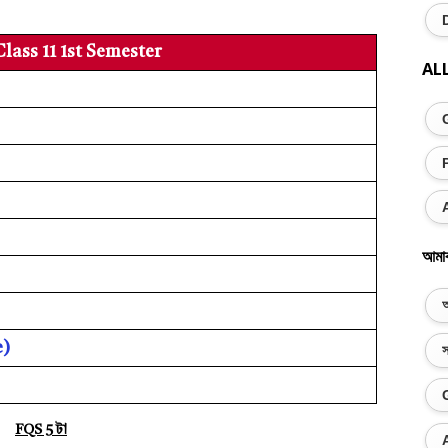
Class 11 1st Semester
AL
আমা
অ
e)
স
FQS 5 টা