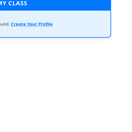
MY CLASS
ound.
Create Your Profile