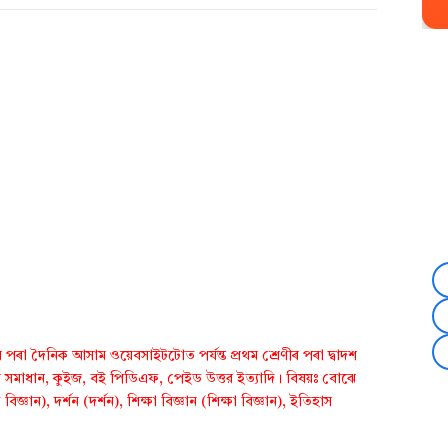
পৰা দৈনিক আসাম ওয়েবসাইটটোত পৰ্যন্ত প্ৰথম শ্ৰেণীৰ পৰা দ্বাদশ
় সমাধান, কুইজ, বই পিডিএফ, পেইড উত্তর ইত্যাদি। বিষয়ঃ বোঝে
জ্ঞান), দর্শন (দর্শন), শিক্ষা বিজ্ঞান (শিক্ষা বিজ্ঞান), ইতিহাস