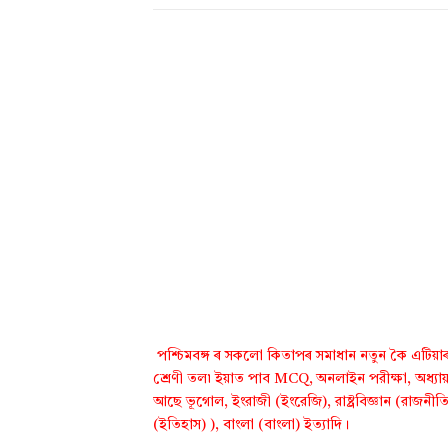
পশ্চিমবঙ্গ ৰ সকলো কিতাপৰ সমাধান নতুন কৈ এটিয়াৰ 
শ্ৰেণী তল৷ ইয়াত পাব MCQ, অনলাইন পরীক্ষা, অধ্যায
আছে ভূগোল, ইংরাজী (ইংরেজি), রাষ্ট্রবিজ্ঞান (রাজনীতি বি
(ইতিহাস) ), বাংলা (বাংলা) ইত্যাদি।