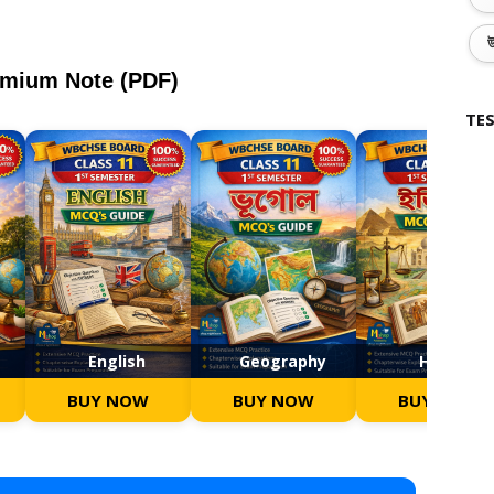
উ
emium Note (PDF)
TES
English
Geography
History
BUY NOW
BUY NOW
BUY NOW