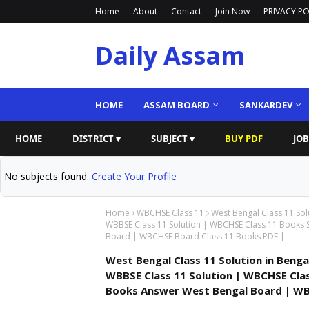
Home
About
Contact
Join Now
PRIVACY PO
Daily Assam
HOME
ASSAM BOARD
SANKARDEV
HOME
DISTRICT ▾
SUBJECT ▾
BUY PDF
JOB
No subjects found.
Create Your Profile
Home
WBCHSE Class 11
West Bengal Class 11 Solutio
WBBSE Class 11 Solution | WBCHSE Class 11 Books S
Board | WBCHSE Board Class 11 Books PDF |
West Bengal Class 11 Solution in Bengali Medi
WBBSE Class 11 Solution | WBCHSE Clas
Books Answer West Bengal Board | WB