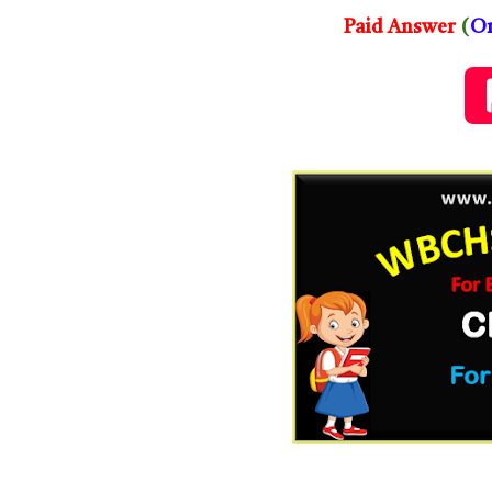
Paid Answer
(
On