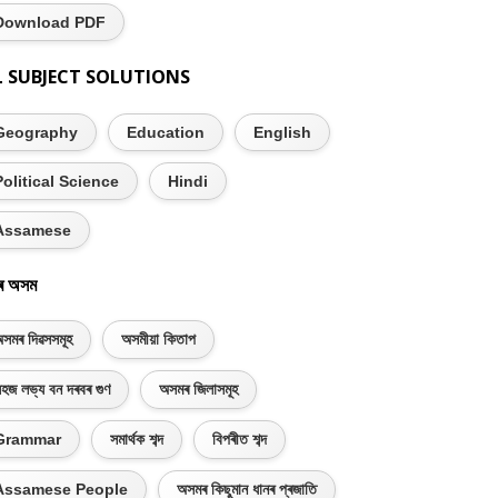
Download PDF
L SUBJECT SOLUTIONS
Geography
Education
English
Political Science
Hindi
Assamese
ৰ অসম
সমৰ দিৱসসমূহ
অসমীয়া কিতাপ
হজ লভ্য বন দৰবৰ গুণ
অসমৰ জিলাসমূহ
Grammar
সমাৰ্থক শব্দ
বিপৰীত শব্দ
Assamese People
অসমৰ কিছুমান ধানৰ প্ৰজাতি