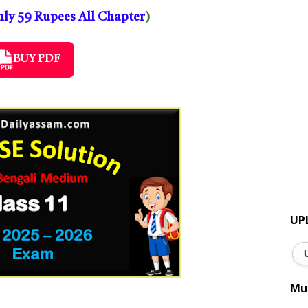
ly 59 Rupees All Chapter
)
BUY PDF
UP
Mu