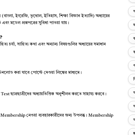
অ
ংলা, ইংরেজি, ভূগোল, ইতিহাস, শিক্ষা বিজ্ঞান ইত্যাদি) অধ্যায়ের
ং মডেল প্রশ্নপত্রের সুবিধা পাওয়া যায়।
ভ
ে?
ব
িত্য চর্যা, সাহিত্য কথা এবং অন্যান্য বিষয়গুলির অধ্যায়ের সমাধান
ক
গ
উনলোড করা যাবে পোস্টে দেওয়া লিঙ্কের মাধ্যমে।
ব
অ
Test ছাত্রছাত্রীদের অধ্যায়ভিত্তিক অনুশীলন করতে সাহায্য করবে।
অ
্র Membership নেওয়া ব্যবহারকারীদের জন্য উপলব্ধ। Membership
অ
জ