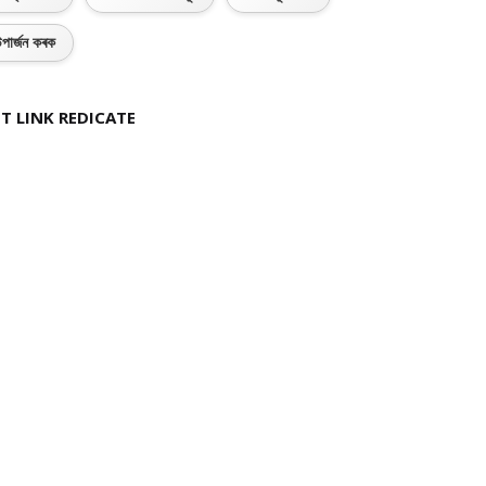
পাৰ্জন কৰক
T LINK REDICATE
Philosophy
Political Science
Sanskrit
BUY NOW
BUY NOW
BUY NOW