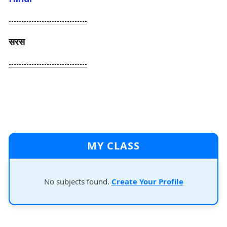
-------------------------------
सरस
-------------------------------
MY CLASS
No subjects found.
Create Your Profile