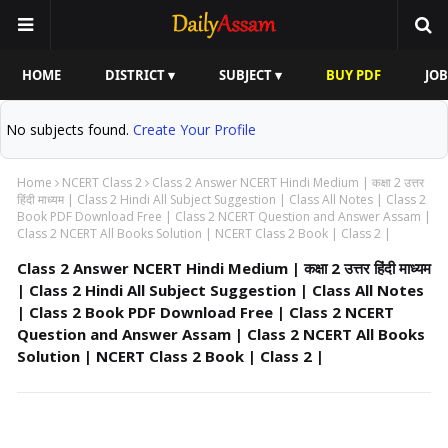
HOME
DISTRICT ▾
SUBJECT ▾
BUY PDF
JOB
No subjects found.
Create Your Profile
Home
NCERT Class 2
Class 2 Answer NCERT Hindi Medium | कक्षा 2 उत्तर
हिंदी माध्यम | Class 2 Hindi All Subject Suggestion | Class All Notes | Class 2
Book PDF Download Free | Class 2 NCERT Question and Answer Assam |
Class 2 NCERT All Books Solution | NCERT Class 2 Book | Class 2 |
Class 2 Answer NCERT Hindi Medium | कक्षा 2 उत्तर हिंदी माध्यम
| Class 2 Hindi All Subject Suggestion | Class All Notes
| Class 2 Book PDF Download Free | Class 2 NCERT
Question and Answer Assam | Class 2 NCERT All Books
Solution | NCERT Class 2 Book | Class 2 |