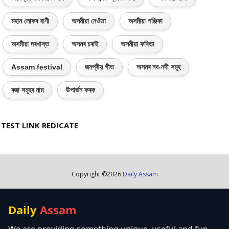
মহান লোকৰ বাণী
অসমীয়া নেওঁতা
অসমীয়া পঞ্জিকা
অসমীয়া দৰখাস্ত
অসমৰ চৰাই
অসমীয়া কবিতা
Assam festival
জনপ্ৰীয় গীত
অসমৰ নদ-নদী সমূহ
ৰজা সমূহৰ নাম
উপাৰ্জন কৰক
TEST LINK REDICATE
Copyright ©
2026
Daily Assam
Daily
Assam