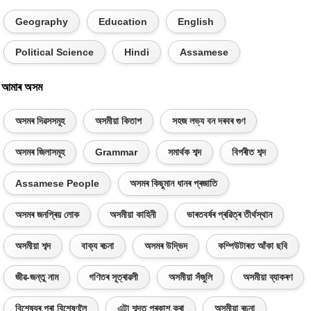
Geography
Education
English
Political Science
Hindi
Assamese
আমাৰ অসম
অসমৰ দিৱসসমূহ
অসমীয়া কিতাপ
সহজ লভ্য বন দৰবৰ গুণ
অসমৰ জিলাসমূহ
Grammar
সমাৰ্থক শব্দ
বিপৰীত শব্দ
Assamese People
অসমৰ কিছুমান ধানৰ প্ৰজাতি
অসমৰ জনপ্ৰিয় লোক
অসমীয়া কাহিনী
ভাৰতবৰ্ষৰ প্ৰৱিত্ৰ তীৰ্থস্থান
অসমীয়া শব্দ
বাক্য ৰচনা
অসমৰ উদ্ভিদ
কম্পিউটাৰত আঁকা ছবি
জীৱ-জন্তু নাম
গণিতৰ সূত্ৰাৱলী
অসমীয়া সঁজুলি
অসমীয়া ব্যাকৰণ
বিশেষ্যৰ পৰা বিশেষণলৈ
এটা শব্দত প্ৰকাশ কৰা
অসমীয়া ৰচনা