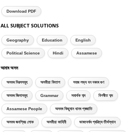
Download PDF
ALL SUBJECT SOLUTIONS
Geography
Education
English
Political Science
Hindi
Assamese
আমাৰ অসম
অসমৰ দিৱসসমূহ
অসমীয়া কিতাপ
সহজ লভ্য বন দৰবৰ গুণ
অসমৰ জিলাসমূহ
Grammar
সমাৰ্থক শব্দ
বিপৰীত শব্দ
Assamese People
অসমৰ কিছুমান ধানৰ প্ৰজাতি
অসমৰ জনপ্ৰিয় লোক
অসমীয়া কাহিনী
ভাৰতবৰ্ষৰ প্ৰৱিত্ৰ তীৰ্থস্থান