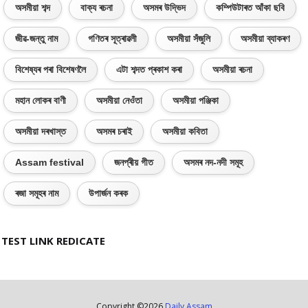
অসমীয়া শব্দ
বাক্য ৰচনা
অসমৰ উদ্ভিদ
কম্পিউটাৰত আঁকা ছবি
জীৱ-জন্তু নাম
গণিতৰ সূত্ৰাৱলী
অসমীয়া সঁজুলি
অসমীয়া ব্যাকৰণ
বিশেষ্যৰ পৰা বিশেষণলৈ
এটা শব্দত প্ৰকাশ কৰা
অসমীয়া ৰচনা
মহান লোকৰ বাণী
অসমীয়া নেওঁতা
অসমীয়া পঞ্জিকা
অসমীয়া দৰখাস্ত
অসমৰ চৰাই
অসমীয়া কবিতা
Assam festival
জনপ্ৰীয় গীত
অসমৰ নদ-নদী সমূহ
ৰজা সমূহৰ নাম
উপাৰ্জন কৰক
TEST LINK REDICATE
Copyright ©
2026
Daily Assam