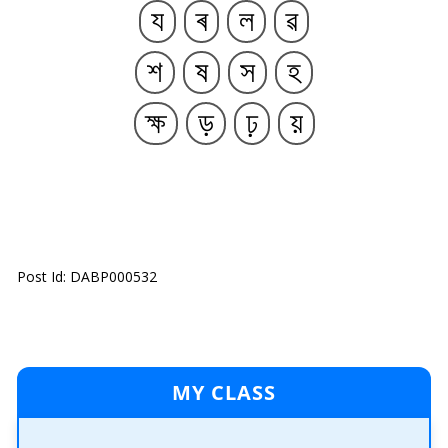
য
ৰ
ল
ৱ
শ
ষ
স
হ
ক্ষ
ড়
ঢ়
য়
Post Id: DABP000532
MY CLASS