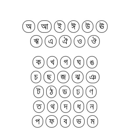
অ
আ
ই
ঈ
উ
ঊ
ঋ
এ
ঐ
ও
ঔ
ক
খ
গ
ঘ
ঙ
চ
ছ
জ
ঝ
ঞ
ট
ঠ
ড
ঢ
ণ
ত
থ
দ
ধ
ন
প
ফ
ব
ভ
ম