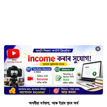
×
অসমীয়া বৰ্ণমালা, আৰু ইয়াৰ শব্দৰ অৰ্থ