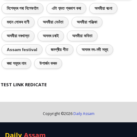
বিশেষ্যৰ পৰা বিশেষণলৈ
এটা শব্দত প্ৰকাশ কৰা
অসমীয়া ৰচনা
মহান লোকৰ বাণী
অসমীয়া নেওঁতা
অসমীয়া পঞ্জিকা
অসমীয়া দৰখাস্ত
অসমৰ চৰাই
অসমীয়া কবিতা
Assam festival
জনপ্ৰীয় গীত
অসমৰ নদ-নদী সমূহ
ৰজা সমূহৰ নাম
উপাৰ্জন কৰক
TEST LINK REDICATE
Copyright ©
2026
Daily Assam
Daily
Assam