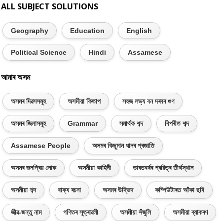
ALL SUBJECT SOLUTIONS
Geography
Education
English
Political Science
Hindi
Assamese
আমাৰ অসম
অসমৰ দিৱসসমূহ
অসমীয়া কিতাপ
সহজ লভ্য বন দৰবৰ গুণ
অসমৰ জিলাসমূহ
Grammar
সমাৰ্থক শব্দ
বিপৰীত শব্দ
Assamese People
অসমৰ কিছুমান ধানৰ প্ৰজাতি
অসমৰ জনপ্ৰিয় লোক
অসমীয়া কাহিনী
ভাৰতবৰ্ষৰ প্ৰৱিত্ৰ তীৰ্থস্থান
অসমীয়া শব্দ
বাক্য ৰচনা
অসমৰ উদ্ভিদ
কম্পিউটাৰত আঁকা ছবি
জীৱ-জন্তু নাম
গণিতৰ সূত্ৰাৱলী
অসমীয়া সঁজুলি
অসমীয়া ব্যাকৰণ