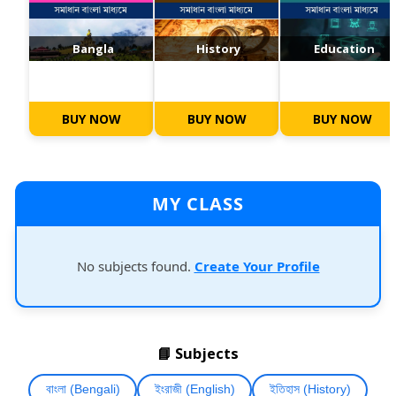
Bangla
History
Education
BUY NOW
BUY NOW
BUY NOW
MY CLASS
No subjects found.
Create Your Profile
📘 Subjects
বাংলা (Bengali)
ইংরাজী (English)
ইতিহাস (History)