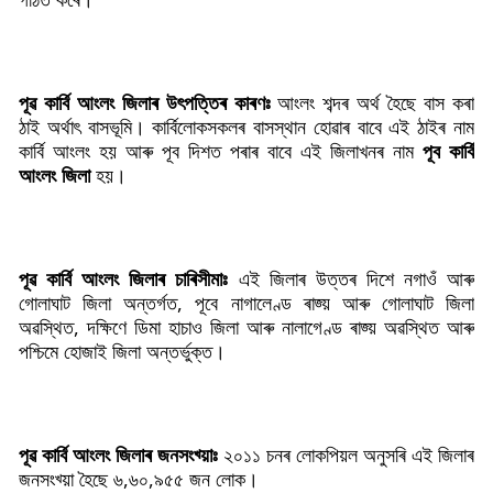
পূৱ কাৰ্বি আংলং জিলাৰ উ
ৎপত্তিৰ কাৰণঃ
আংলং শব্দৰ অৰ্থ হৈছে বাস কৰা
ঠাই অৰ্থাৎ বাসভূমি। কাৰ্বিলোকসকলৰ বাসস্থান হোৱাৰ বাবে এই ঠাইৰ নাম
কাৰ্বি আংলং হয় আৰু পূব দিশত পৰাৰ বাবে এই জিলাখনৰ নাম
পূব কাৰ্বি
আংলং জিলা
হয়।
পূৱ কাৰ্বি আংলং জিলাৰ চাৰিসীমাঃ
এই জিলাৰ উত্তৰ দিশে নগাওঁ আৰু
গোলাঘাট জিলা অন্তৰ্গত, পূবে নাগালেণ্ড ৰাজ্য় আৰু গোলাঘাট জিলা
অৱস্থিত, দক্ষিণে ডিমা হাচাও জিলা আৰু নালাগেণ্ড ৰাজ্য় অৱস্থিত আৰু
পশ্চিমে হোজাই জিলা অন্তৰ্ভুক্ত।
পূৱ কাৰ্বি আংলং জিলাৰ জনসংখ্য়াঃ
২০১১ চনৰ লোকপিয়ল অনুসৰি এই জিলাৰ
জনসংখ্য়া হৈছে ৬,৬০,৯৫৫ জন লোক।