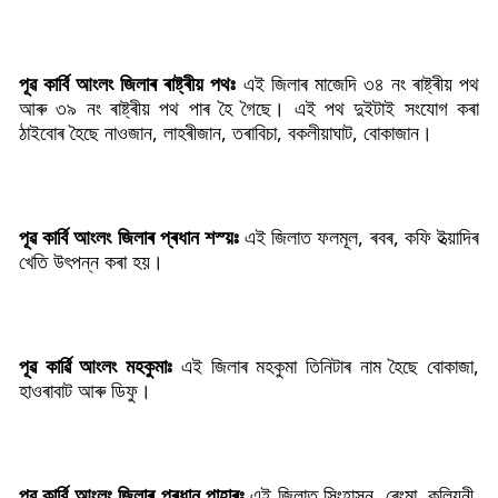
পূৱ কাৰ্বি আংলং জিলাৰ ৰাষ্ট্ৰীয় পথঃ
এই জিলাৰ মাজেদি ৩৪ নং ৰাষ্ট্ৰীয় পথ
আৰু ৩৯ নং ৰাষ্ট্ৰীয় পথ পাৰ হৈ গৈছে। এই পথ দুইটাই সংযোগ কৰা
ঠাইবোৰ হৈছে নাওজান, লাহৰীজান, তৰাবিচা, বকলীয়াঘাট, বোকাজান।
পূৱ কাৰ্বি আংলং জিলাৰ প্ৰধান শস্য়ঃ
এই জিলাত ফলমূল, ৰবৰ, কফি ইত্য়াদিৰ
খেতি উৎপন্ন কৰা হয়।
পূৱ কাৰ্ৱি আংলং মহকুমাঃ
এই জিলাৰ মহকুমা তিনিটাৰ নাম হৈছে বোকাজা,
হাওৰাবাট আৰু ডিফু।
পূৱ কাৰ্বি আংলং জিলাৰ প্ৰধান পাহাৰঃ
এই জিলাত সিংহাসন, ৰেংমা, কলিয়নী,