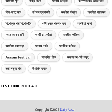
অসমীয়া শব্দ
বাক্য ৰচনা
অসমৰ উদ্ভিদ
কম্পিউটাৰত আঁকা ছবি
জীৱ-জন্তু নাম
গণিতৰ সূত্ৰাৱলী
অসমীয়া সঁজুলি
অসমীয়া ব্যাকৰণ
বিশেষ্যৰ পৰা বিশেষণলৈ
এটা শব্দত প্ৰকাশ কৰা
অসমীয়া ৰচনা
মহান লোকৰ বাণী
অসমীয়া নেওঁতা
অসমীয়া পঞ্জিকা
অসমীয়া দৰখাস্ত
অসমৰ চৰাই
অসমীয়া কবিতা
Assam festival
জনপ্ৰীয় গীত
অসমৰ নদ-নদী সমূহ
ৰজা সমূহৰ নাম
উপাৰ্জন কৰক
TEST LINK REDICATE
Copyright ©
2026
Daily Assam