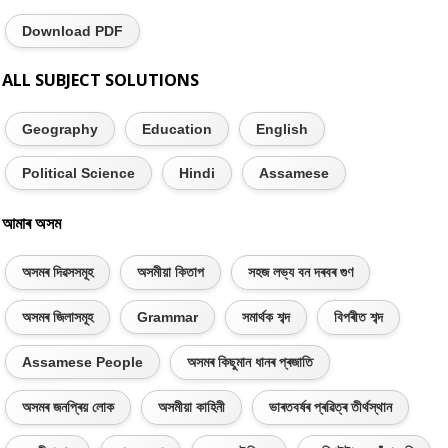
Download PDF
ALL SUBJECT SOLUTIONS
Geography
Education
English
Political Science
Hindi
Assamese
আমাৰ অসম
অসমৰ দিৱসসমূহ
অসমীয়া কিতাপ
সহজ লভ্য বন দৰবৰ গুণ
অসমৰ জিলাসমূহ
Grammar
সমাৰ্থক শব্দ
বিপৰীত শব্দ
Assamese People
অসমৰ কিছুমান ধানৰ প্ৰজাতি
অসমৰ জনপ্ৰিয় লোক
অসমীয়া কাহিনী
ভাৰতবৰ্ষৰ প্ৰৱিত্ৰ তীৰ্থস্থান