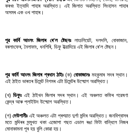
কৰখং ইত্যাদি পাহাৰ অৱস্থিত। এই জিলাত অৱস্থিত সিংহাসন পাহাৰ
অসমৰ এক ওখ পাহাৰ।
পূৱ কাৰ্বি আংলং জিলাৰ ৰে'ল ষ্টেছনঃ
লাংচলিয়েট, দলদলি, বোকাজান,
বৰলাংফেৰ, নৈলাফাং, ধনশিৰি, ডিফু ইত্য়াদিয়ে এই জিলাৰ ৰে'ল ষ্টেছন।
পূৱ কাৰ্বি আংলং জিলাৰ প্ৰধান ঠাইঃ
(ক)
বোকাজানঃ
মহকুমাৰ সদৰ স্থান।
এই ঠাইত ভাৰতৰ চিমেন্ট নিগমৰ এটা চিমেন্টৰ উদ্য়োগ অৱস্থিত।
(খ)
ডিফুঃ
এই ঠাইখন জিলাৰ সদৰ স্থান। এই অঞ্চলত কফিৰ গৱেষণা
কেন্দ্ৰ আৰু প্লাইউদ উদ্য়োগ অৱস্থিত।
(গ)
দেউপানীঃ
এই অঞ্চলত এটা প্ৰখ্য়াত দুৰ্গা মন্দিৰ অৱস্থিত। জনবিশ্বাসৰ
মতে মন্দিৰৰ সন্মুখত থকা এজোপা গছত এডাল ৰঙা ফিটা বান্ধিলে নিজৰ
মোনাকামনা পূৰ হয় বুলি কোৱা হয়।