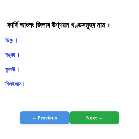
কাৰ্বি আংলং জিলাৰ উণ্ণয়ন খণ্ডসমূহৰ নাম ঃ
ডিফু ।
দঙ্কা ।
ফুলনী ।
শিলইজান।
← Previous
Next →