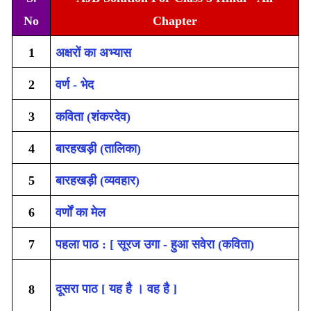
No
Chapter
1
अक्षरों का अभ्यास
2
वर्ण - भेद
3
कविता (शंकरदेव)
4
बारहखड़ी (तालिका)
5
बारहखड़ी (व्यवहार)
6
वर्णों का मेल
7
पहला पाठ : [ सूरज उगा - हुआ सवेरा (कविता)
दूसरा पाठ [ यह है । वह है ]
8