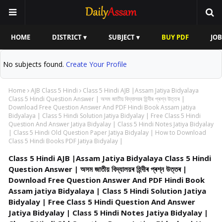
HOME
DISTRICT ▾
SUBJECT ▾
BUY PDF
JOB
No subjects found.
Create Your Profile
Home
AJB Class 5 Hindi
Class 5 Hindi AJB |Assam Jatiya Bidyalaya
Class 5 Hindi Question Answer | অসম জাতীয় বিদ্যালয়ৰ হিন্দীৰ প্ৰশ্ন উত্তৰ |
Download Free Question Answer And PDF Hindi Book Assam jatiya
Bidyalaya | Class 5 Hindi Solution Jatiya Bidyalay | Free Class 5 Hindi
Question And Answer Jatiya Bidyalay | Class 5 Hindi Notes Jatiya Bidyalay
| Class 5 Hindi Old Question Paper Jatiya Bidyalay | How to Download
Class 5 Hindi Books PDF Jatiya Bidyalay |
Class 5 Hindi AJB |Assam Jatiya Bidyalaya Class 5 Hindi
Question Answer | অসম জাতীয় বিদ্যালয়ৰ হিন্দীৰ প্ৰশ্ন উত্তৰ |
Download Free Question Answer And PDF Hindi Book
Assam jatiya Bidyalaya | Class 5 Hindi Solution Jatiya
Bidyalay | Free Class 5 Hindi Question And Answer
Jatiya Bidyalay | Class 5 Hindi Notes Jatiya Bidyalay |