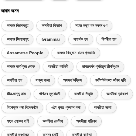
আমাৰ অসম
অসমৰ দিৱসসমূহ
অসমীয়া কিতাপ
সহজ লভ্য বন দৰবৰ গুণ
অসমৰ জিলাসমূহ
Grammar
সমাৰ্থক শব্দ
বিপৰীত শব্দ
Assamese People
অসমৰ কিছুমান ধানৰ প্ৰজাতি
অসমৰ জনপ্ৰিয় লোক
অসমীয়া কাহিনী
ভাৰতবৰ্ষৰ প্ৰৱিত্ৰ তীৰ্থস্থান
অসমীয়া শব্দ
বাক্য ৰচনা
অসমৰ উদ্ভিদ
কম্পিউটাৰত আঁকা ছবি
জীৱ-জন্তু নাম
গণিতৰ সূত্ৰাৱলী
অসমীয়া সঁজুলি
অসমীয়া ব্যাকৰণ
বিশেষ্যৰ পৰা বিশেষণলৈ
এটা শব্দত প্ৰকাশ কৰা
অসমীয়া ৰচনা
মহান লোকৰ বাণী
অসমীয়া নেওঁতা
অসমীয়া পঞ্জিকা
অসমীয়া দৰখাস্ত
অসমৰ চৰাই
অসমীয়া কবিতা