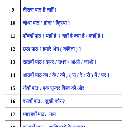
9
तीसरा पाठ है नहीं ]
10
चौथा पाठ ' होना ' क्रिया ]
11
पाँचवाँ पाठ [ यहाँ है । वहाँ है क्या है / कहाँ है ]
12
छठा पाठ [ हमारे अंग ( कविता ) ]
13
सातवाँ पाठ [ इधर / उधर / आओ / जाओ ]
14
आठवाँ पाठ का / के / की , ( रा / रे / री ) में / पर ]
15
नौवाँ पाठ : एक सुन्दर विश्व की ओर
16
दसवाँ पाठ: सुखी कौन?
17
ग्यारहवाँ पाठ: गाय