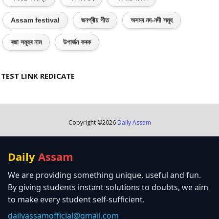
Assam festival
জনপ্ৰীয় গীত
অসমৰ নদ-নদী সমূহ
ৰজা সমূহৰ নাম
উপাৰ্জন কৰক
TEST LINK REDICATE
Copyright ©
2026
Daily Assam
Daily
Assam
We are providing something unique, useful and fun.
By giving students instant solutions to doubts, we aim
to make every student self-sufficient.
dailyassamofficial@gmail.com