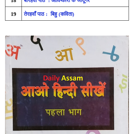
18
बारहवाँ पाठ ': आविष्कारों के जादूगर
19
तेरहवाँ पाठ : बिहु (कविता)