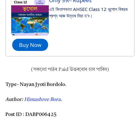
Only 59/- Rupees
এই কিতাপখনত AHSEC Class 12 ভূগোল বিষয়ৰ
প্ৰশ্ন আৰু উত্তৰ দিয়া হ'ব।
Buy Now
(সকলো পাঠৰ Paid উত্তৰবোৰ চাব পাৰিব)
Type- Nayan Jyoti Bordolo.
Author:
Himashree Bora.
Post ID :
DABP006425