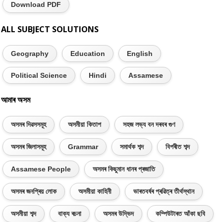
Download PDF
ALL SUBJECT SOLUTIONS
Geography
Education
English
Political Science
Hindi
Assamese
আমাৰ অসম
অসমৰ দিৱসসমূহ
অসমীয়া কিতাপ
সহজ লভ্য বন দৰবৰ গুণ
অসমৰ জিলাসমূহ
Grammar
সমাৰ্থক শব্দ
বিপৰীত শব্দ
Assamese People
অসমৰ কিছুমান ধানৰ প্ৰজাতি
অসমৰ জনপ্ৰিয় লোক
অসমীয়া কাহিনী
ভাৰতবৰ্ষৰ প্ৰৱিত্ৰ তীৰ্থস্থান
অসমীয়া শব্দ
বাক্য ৰচনা
অসমৰ উদ্ভিদ
কম্পিউটাৰত আঁকা ছবি