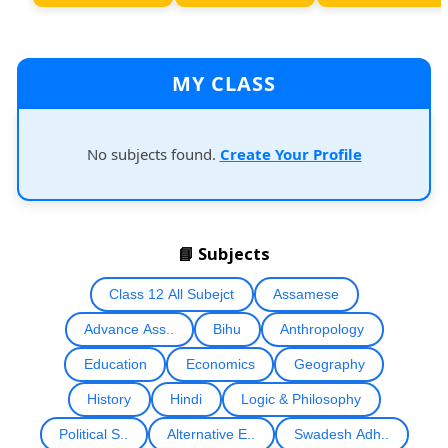
MY CLASS
No subjects found.
Create Your Profile
📘 Subjects
Class 12 All Subejct
Assamese
Advance Ass..
Bihu
Anthropology
Education
Economics
Geography
History
Hindi
Logic & Philosophy
Political S..
Alternative E..
Swadesh Adh..