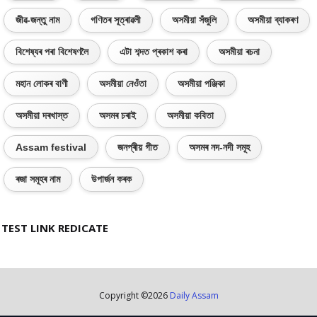
জীৱ-জন্তু নাম
গণিতৰ সূত্ৰাৱলী
অসমীয়া সঁজুলি
অসমীয়া ব্যাকৰণ
বিশেষ্যৰ পৰা বিশেষণলৈ
এটা শব্দত প্ৰকাশ কৰা
অসমীয়া ৰচনা
মহান লোকৰ বাণী
অসমীয়া নেওঁতা
অসমীয়া পঞ্জিকা
অসমীয়া দৰখাস্ত
অসমৰ চৰাই
অসমীয়া কবিতা
Assam festival
জনপ্ৰীয় গীত
অসমৰ নদ-নদী সমূহ
ৰজা সমূহৰ নাম
উপাৰ্জন কৰক
TEST LINK REDICATE
Copyright ©
2026
Daily Assam