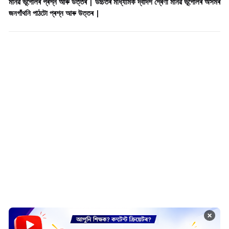
মানৱ ভূগোলৰ প্ৰশ্ন আৰু উত্তৰ | উচ্চতৰ মাধ্যমিক দ্বাদশ শ্ৰেণী মানৱ ভূগোলৰ অসমৰ
জনগাঁথনি পাঠটো প্ৰশ্ন আৰু উত্তৰ |
×