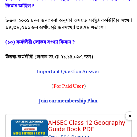
কিমান আছিল ?
উত্তৰঃ ২০০১ চনৰ জনগণনা অনুসৰি অসমত সৰ্বমুঠ কৰ্মজীৱীৰ সংখ্যা
৯৫,৩৮,৫৯১ জন অৰ্থা
ৎ মুঠ জনসংখ্যা ৩৫.৭৮ শতাংশ।
(১০) কৰ্মজীৱী লোকৰ সংখ্যা কিমান ?
উত্তৰঃ
কৰ্মজীৱী লোকৰ সংখ্যা ৭১,১৪,০৯৭ জন।
Important Question Answer
(
For Paid User
)
Join our membership Plan
✕
AHSEC Class 12 Geography
Guide Book PDF