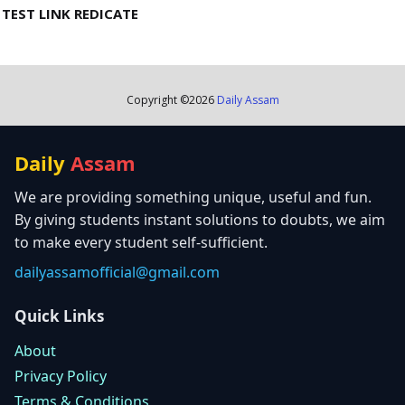
TEST LINK REDICATE
Copyright ©
2026
Daily Assam
Daily
Assam
We are providing something unique, useful and fun.
By giving students instant solutions to doubts, we aim
to make every student self-sufficient.
dailyassamofficial@gmail.com
Quick Links
About
Privacy Policy
Terms & Conditions