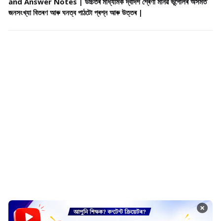
and Answer Notes | উচ্চতৰ মাধ্যমিক দ্বাদশ শ্ৰেণী মানৱ ভূগোলৰ অসমত
জনসংখ্যা বিতৰণ আৰু ঘনত্ব পাঠটো প্ৰশ্ন আৰু উত্তৰ |
×