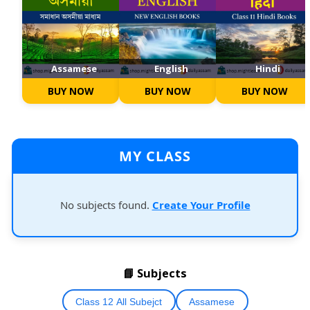
Assamese
English
Hindi
BUY NOW
BUY NOW
BUY NOW
MY CLASS
No subjects found.
Create Your Profile
📘 Subjects
Class 12 All Subejct
Assamese