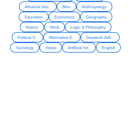
Advance Ass..
Bihu
Anthropology
Education
Economics
Geography
History
Hindi
Logic & Philosophy
Political S..
Alternative E..
Swadesh Adh..
Sociology
Vistas
Artificial Int..
English