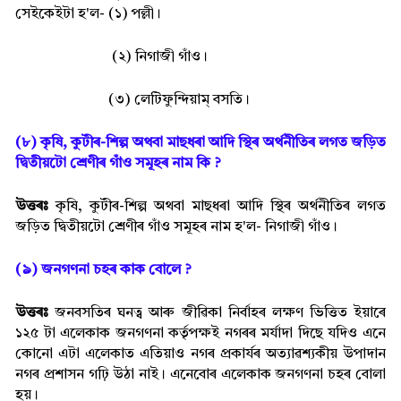
সেইকেইটা হ'ল- (১) পল্লী।
(২) নিগাজী গাঁও।
(৩) লেটিফুন্দিয়াম্ বসতি।
(৮) কৃষি, কুটীৰ-শিল্প অথবা মাছধৰা আদি স্থিৰ অৰ্থনীতিৰ লগত জড়িত
দ্বিতীয়টো শ্ৰেণীৰ গাঁও সমূহৰ নাম কি ?
উত্তৰঃ
কৃষি, কুটীৰ-শিল্প অথবা মাছধৰা আদি স্থিৰ অৰ্থনীতিৰ লগত
জড়িত দ্বিতীয়টো শ্ৰেণীৰ গাঁও সমূহৰ নাম হ'ল- নিগাজী গাঁও।
(৯) জনগণনা চহৰ কাক বোলে ?
উত্তৰঃ
জনবসতিৰ ঘনত্ব আৰু জীৱিকা নিৰ্বাহৰ লক্ষণ ভিত্তিত ইয়াৰে
১২৫ টা এলেকাক জনগণনা কৰ্তৃপক্ষই নগৰৰ মৰ্যাদা দিছে যদিও এনে
কোনো এটা এলেকাত এতিয়াও নগৰ প্ৰকাৰ্যৰ অত্যাৱশ্যকীয় উপাদান
নগৰ প্ৰশাসন গঢ়ি উঠা নাই। এনেবোৰ এলেকাক জনগণনা চহৰ বোলা
হয়।