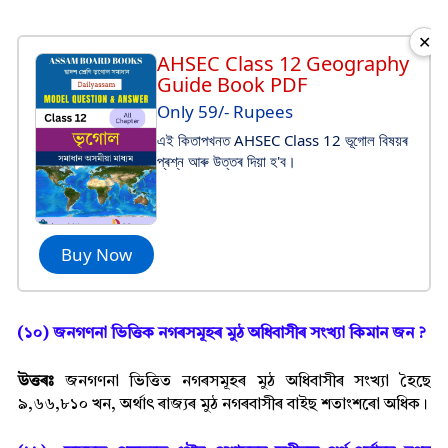
✕
AHSEC Class 12 Geography
Guide Book PDF
Only 59/- Rupees
এই কিতাপখনত AHSEC Class 12 ভূগোল বিষয়ৰ
প্ৰশ্ন আৰু উত্তৰ দিয়া হ'ব।
Buy Now
(১০) জনগণনা ভিত্তিক নগৰসমূহৰ মুঠ অধিবাসীৰ সংখ্যা কিমান জন ?
উত্তৰঃ
জনগণনা ভিত্তিত নগৰসমূহৰ মুঠ অধিবাসীৰ সংখ্যা হৈছে
৯,৬৬,৮১০ খন, অৰ্থা
ৎ ৰাজ্যৰ মুঠ নগৰবাসীৰ বাইছ শতাংশৰো অধিক।