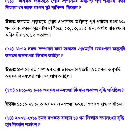
(১১) অসমত প্ৰকৃততে পৌৰ প্ৰশাসনৰ অধীনস্থ পূৰ্ণ পৰ্যায়ৰ নগৰ
কিমান খন আৰু নগৰৰ মুঠ বাসিন্দা কিমান ?
উত্তৰঃ
অসমত প্ৰকৃততে পৌৰ প্ৰশাসনৰ অধীনস্থ পূৰ্ণ পৰ্যায়ৰ নগৰ ৮৯
খন আৰু নগৰৰ মুঠ বাসিন্দা হৈছে ৩৩,১৩,০২৩ জন, অৰ্থা
ৎ ৰাজ্যখনৰ
অধিবাসীৰ ১০.৬৩ শতাংশ।
(১২) ১৮৭২ চনত সম্পাদন কৰা ভাৰতৰ প্ৰথমটো জনগণনা অনুসৰি
অসমৰ জনসংখ্যা কিমান আছিল ?
উত্তৰঃ
১৮৭২ চনত সম্পাদন কৰা ভাৰতৰ প্ৰথমটো জমগণনা অনুসৰি
অসমৰ জনসংখ্যা প্ৰায় ২২ লাখ আছিল।
(১৩) ১৯১১-২১ চনত অসমৰ জনসংখ্যা কিমান শতাংশ বৃদ্ধি পাইছিল ?
উত্তৰঃ
১৯১১-২১ চনত অসমৰ জনসংখ্যা ২০.৪৮ শতাংশ বৃদ্ধি পাইছিল।
(১৪) ২০০১-২০১১ চনত দশকত ৰাজ্যৰ ১৪ খন জিলাত জনসংখ্যা বৃদ্ধি
হাৰ কিমান শতাংশ ?