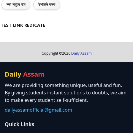
ৰজা সমূহৰ নাম
উপাৰ্জন কৰক
TEST LINK REDICATE
Copyright ©
2026
Daily Assam
Daily
Assam
We are providing something unique, useful and fun.
By giving students instant solutions to doubts, we aim
to make every student self-sufficient.
dailyassamofficial@gmail.com
Quick Links