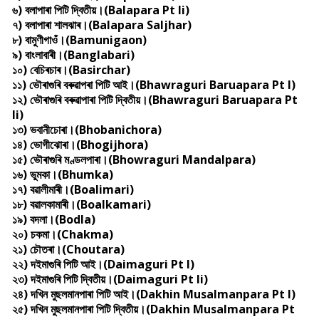
৬) বলাপাৰা পিটি দ্বিতীয়।(Balapara Pt Ii)
৭) বলাপাৰা শালঝাৰ।(Balapara Saljhar)
৮) বামুণীগাওঁ।(Bamunigaon)
৯) বাংলাবাৰী।(Banglabari)
১০) বেচিৰচাৰ।(Basirchar)
১১) ভৌৰাগুৰি বৰুৱাপৰা পিটি আই।(Bhawraguri Baruapara Pt I)
১২) ভৌৰাগুৰি বৰুৱাপাৰা পিটি দ্বিতীয়।(Bhawraguri Baruapara Pt
Ii)
১৩) ভবানীচোৰা।(Bhobanichora)
১৪) ভোগীঝোৰা।(Bhogijhora)
১৫) ভৌৰাগুৰি মণ্ডলপাৰা।(Bhowraguri Mandalpara)
১৬) ভুমকা।(Bhumka)
১৭) বৱালীমাৰী।(Boalimari)
১৮) বৱালকামাৰী।(Boalkamari)
১৯) বদলা।(Bodla)
২০) চকমা।(Chakma)
২১) চৌতৰা।(Choutara)
২২) দইমাগুৰি পিটি আই।(Daimaguri Pt I)
২৩) দইমাগুৰি পিটি দ্বিতীয়।(Daimaguri Pt Ii)
২৪) দখিন মুছলমানপাৰা পিটি আই।(Dakhin Musalmanpara Pt I)
২৫) দখিন মুছলমানপাৰা পিটি দ্বিতীয়।(Dakhin Musalmanpara Pt