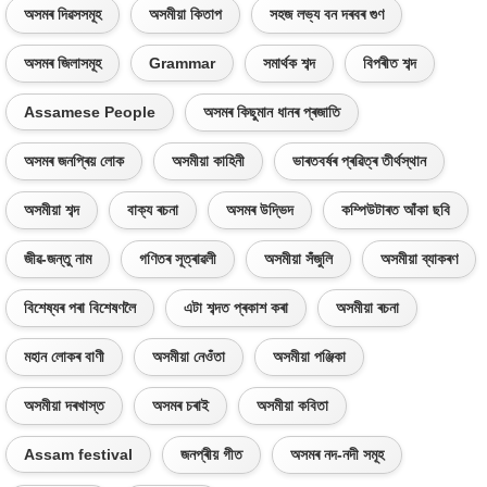
অসমৰ দিৱসসমূহ
অসমীয়া কিতাপ
সহজ লভ্য বন দৰবৰ গুণ
অসমৰ জিলাসমূহ
Grammar
সমাৰ্থক শব্দ
বিপৰীত শব্দ
Assamese People
অসমৰ কিছুমান ধানৰ প্ৰজাতি
অসমৰ জনপ্ৰিয় লোক
অসমীয়া কাহিনী
ভাৰতবৰ্ষৰ প্ৰৱিত্ৰ তীৰ্থস্থান
অসমীয়া শব্দ
বাক্য ৰচনা
অসমৰ উদ্ভিদ
কম্পিউটাৰত আঁকা ছবি
জীৱ-জন্তু নাম
গণিতৰ সূত্ৰাৱলী
অসমীয়া সঁজুলি
অসমীয়া ব্যাকৰণ
বিশেষ্যৰ পৰা বিশেষণলৈ
এটা শব্দত প্ৰকাশ কৰা
অসমীয়া ৰচনা
মহান লোকৰ বাণী
অসমীয়া নেওঁতা
অসমীয়া পঞ্জিকা
অসমীয়া দৰখাস্ত
অসমৰ চৰাই
অসমীয়া কবিতা
Assam festival
জনপ্ৰীয় গীত
অসমৰ নদ-নদী সমূহ