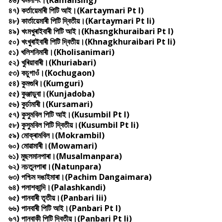
৪৬) কমনশিং।(Kamansing)
৪৭) কৰ্তায়েমাৰী পিটি আই।(Kartaymari Pt I)
৪৮) কাৰ্তায়েমাৰী পিটি দ্বিতীয়।(Kartaymari Pt Ii)
৪৯) খংমখুৰাইবাৰী পিটি আই।(Khasngkhuraibari Pt I)
৫০) খংখুৰাইবাৰী পিটি দ্বিতীয়।(Khnagkhuraibari Pt Ii)
৫১) খলিশনিমাৰী।(Kholisanimari)
৫২) খুৰিয়াবাৰী।(Khuriabari)
৫৩) কচুগাওঁ।(Kochugaon)
৫৪) কুমগুৰি।(Kumguri)
৫৫) কুঞ্জাডুবা।(Kunjadoba)
৫৬) কুৰ্চামাৰী।(Kursamari)
৫৭) কুসুমবিল পিটি আই।(Kusumbil Pt I)
৫৮) কুসুমবিল পিটি দ্বিতীয়।(Kusumbil Pt Ii)
৫৯) মোক্ৰামবিল।(Mokrambil)
৬০) মোৱামাৰী।(Mowamari)
৬১) মুছলমানপাৰা।(Musalmanpara)
৬২) নচতুনপাৰা।(Natunpara)
৬৩) পশ্চিম দঙাইমাৰা।(Pachim Dangaimara)
৬৪) পলাশকান্দি।(Palashkandi)
৬৫) পানবাৰী তৃতীয়।(Panbari Iii)
৬৬) পানবাৰী পিটি আই।(Panbari Pt I)
৬৭) পানবাকী পিটি দ্বিতীয়।(Panbari Pt Ii)