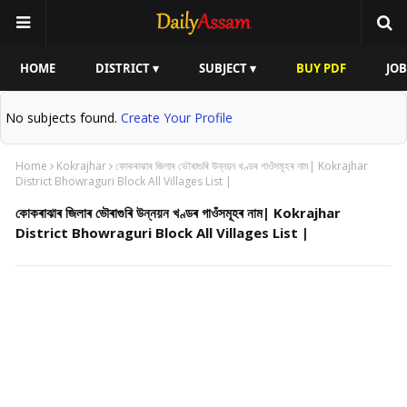
HOME
DISTRICT ▾
SUBJECT ▾
BUY PDF
JOB
No subjects found.
Create Your Profile
Home
Kokrajhar
কোকৰাঝাৰ জিলাৰ ভৌৰাগুৰি উন্নয়ন খণ্ডৰ গাওঁসমূহৰ নাম| Kokrajhar
District Bhowraguri Block All Villages List |
কোকৰাঝাৰ জিলাৰ ভৌৰাগুৰি উন্নয়ন খণ্ডৰ গাওঁসমূহৰ নাম| Kokrajhar
District Bhowraguri Block All Villages List |