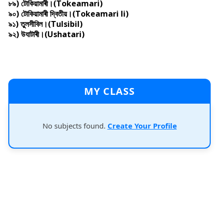
৮৯) টোকিয়ামাৰী।(Tokeamari)
৯০) টোকিয়ামাৰী দ্বিতীয়।(Tokeamari Ii)
৯১) তুলসীবিল।(Tulsibil)
৯২) উযাটাৰী।(Ushatari)
MY CLASS
No subjects found.
Create Your Profile