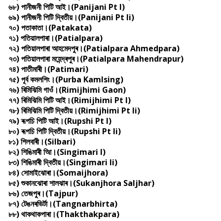
৬৮) পানীজনী পিটি আই।(Panijani Pt I)
৬৯) পানীজনী পিটি দ্বিতীয়।(Panijani Pt Ii)
৭০) পতাকাতা।(Patakata)
৭১) পতিয়ালপাৰা।(Patialpara)
৭২) পতিয়ালপাৰা আহমেদপুৰ।(Patialpara Ahmedpara)
৭৩) পতিয়ালপাৰা মহেন্দ্ৰপুৰ।(Patialpara Mahendrapur)
৭৪) পাতীমাৰী।(Patimari)
৭৫) পূৰ্ব কমলশিং।(Purba Kamlsing)
৭৬) ৰিমিঝিমি গাওঁ।(Rimijhimi Gaon)
৭৭) ৰিমিঝিমি পিটি আই।(Rimijhimi Pt I)
৭৮) ৰিমিঝিমি পিটি দ্বিতীয়।(Rimijhimi Pt Ii)
৭৯) ৰূপচি পিটি আই।(Rupshi Pt I)
৮০) ৰূপচি পিটি দ্বিতীয়।(Rupshi Pt Ii)
৮১) শিলবাৰী।(Silbari)
৮২) শিঙিমাৰী আি।(Singimari I)
৮৩) শিঙিমাৰী দ্বিতীয়।(Singimari Ii)
৮৪) সোমাইঝোৰা।(Somaijhora)
৮৫) শুকানঝোৰা শালঝাৰ।(Sukanjhora Saljhar)
৮৬) তেজপুৰ।(Tajpur)
৮৭) টেঙনৰভিৰ্টা।(Tangnarbhirta)
৮৮) থাকথাকপাৰা।(Thakthakpara)