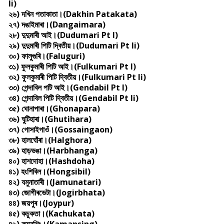
Ii)
২৬) দখিন পতাকাতা।(Dakhin Patakata)
২৭) দঙাইমাৰা।(Dangaimara)
২৮) দুদুমাৰী আই।(Dudumari Pt I)
২৯) দুদুমাৰী পিটি দ্বিতীয়।(Dudumari Pt Ii)
৩০) ফালুগুৰি।(Faluguri)
৩১) ফুলকুমাৰী পিটি আই।(Fulkumari Pt I)
৩২) ফুলকুমাৰী পিটি দ্বিতীয়।(Fulkumari Pt Ii)
৩৩) গেন্দাবিল পটি আই।(Gendabil Pt I)
৩৪) গেন্দাবিল পিটি দ্বিতীয়।(Gendabil Pt Ii)
৩৫) ঘোনাপাৰা।(Ghonapara)
৩৬) ঘুটিহাৰা।(Ghutihara)
৩৭) গোসাইগাওঁ।(Gossaingaon)
৩৮) হালঘোঁৰা।(Halghora)
৩৯) হাড়ভঙা।(Harbhanga)
৪০) হাশদোহা।(Hashdoha)
৪১) হংশিবিল।(Hongsibil)
৪২) যমুনাতাৰী।(Jamunatari)
৪৩) জোগীৰভেটা।(Jogirbhata)
৪৪) জয়পুৰ।(Joypur)
৪৫) কচুকতা।(Kachukata)