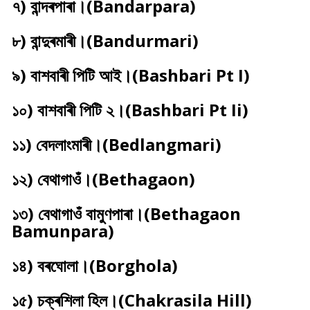
৭) বান্দৰপাৰা।(Bandarpara)
৮) বান্দুৰমাৰী।(Bandurmari)
৯) বাশবাৰী পিটি আই।(Bashbari Pt I)
১০) বাশবাৰী পিটি ২।(Bashbari Pt Ii)
১১) বেদলাংমাৰী।(Bedlangmari)
১২) বেথাগাওঁ।(Bethagaon)
১৩) বেথাগাওঁ বামুণপাৰা।(Bethagaon
Bamunpara)
১৪) বৰঘোলা।(Borghola)
১৫) চক্ৰশিলা হিল।(Chakrasila Hill)