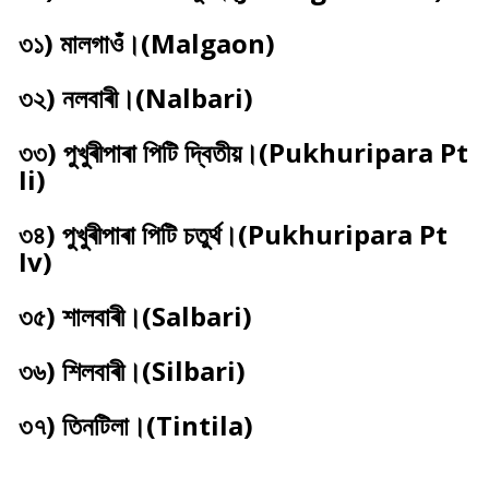
৩১) মালগাওঁ।(Malgaon)
৩২) নলবাৰী।(Nalbari)
৩৩) পুখুৰীপাৰা পিটি দ্বিতীয়।(Pukhuripara Pt
Ii)
৩৪) পুখুৰীপাৰা পিটি চতুৰ্থ।(Pukhuripara Pt
Iv)
৩৫) শালবাৰী।(Salbari)
৩৬) শিলবাৰী।(Silbari)
৩৭) তিনটিলা।(Tintila)