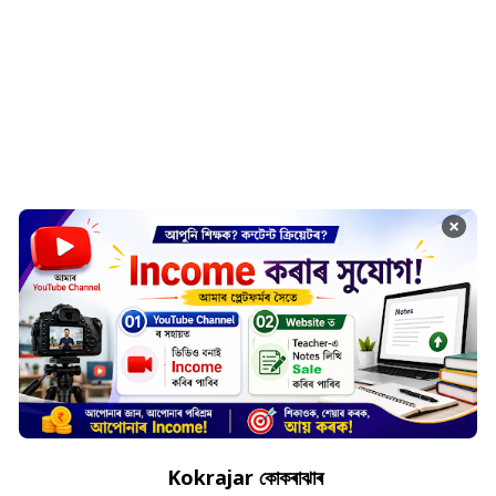
×
Kokrajar
কোকৰাঝাৰ