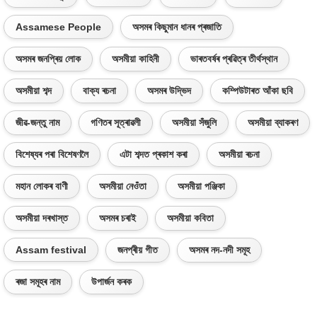
Assamese People
অসমৰ কিছুমান ধানৰ প্ৰজাতি
অসমৰ জনপ্ৰিয় লোক
অসমীয়া কাহিনী
ভাৰতবৰ্ষৰ প্ৰৱিত্ৰ তীৰ্থস্থান
অসমীয়া শব্দ
বাক্য ৰচনা
অসমৰ উদ্ভিদ
কম্পিউটাৰত আঁকা ছবি
জীৱ-জন্তু নাম
গণিতৰ সূত্ৰাৱলী
অসমীয়া সঁজুলি
অসমীয়া ব্যাকৰণ
বিশেষ্যৰ পৰা বিশেষণলৈ
এটা শব্দত প্ৰকাশ কৰা
অসমীয়া ৰচনা
মহান লোকৰ বাণী
অসমীয়া নেওঁতা
অসমীয়া পঞ্জিকা
অসমীয়া দৰখাস্ত
অসমৰ চৰাই
অসমীয়া কবিতা
Assam festival
জনপ্ৰীয় গীত
অসমৰ নদ-নদী সমূহ
ৰজা সমূহৰ নাম
উপাৰ্জন কৰক