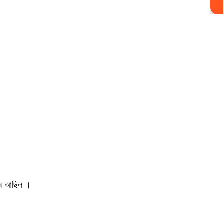
যকাৰ আছিল ।