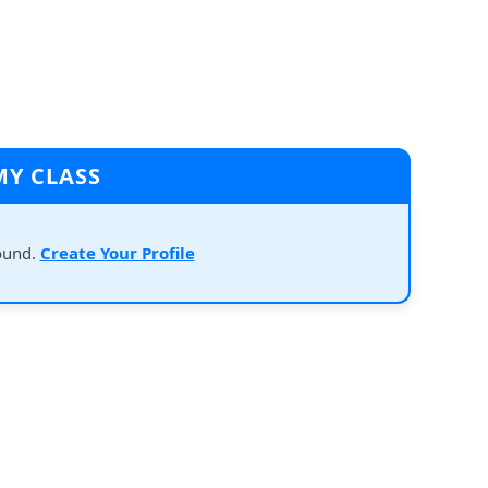
MY CLASS
ound.
Create Your Profile