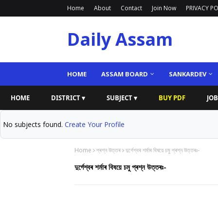
Home
About
Contact
Join Now
PRIVACY PO
Daily Assam
HOME
ASSAM BOARD
SANKARDEV
HOME
DISTRICT ▾
SUBJECT ▾
BUY PDF
JOB
No subjects found.
Create Your Profile
Home
প্ৰশ্ন উত্তৰ
দুৰ্গেশ্বৰ শৰ্মাৰ বিষয়ে চমু প্ৰশ্ন উত্তৰঃ-
দুৰ্গেশ্বৰ শৰ্মাৰ বিষয়ে চমু প্ৰশ্ন উত্তৰঃ-