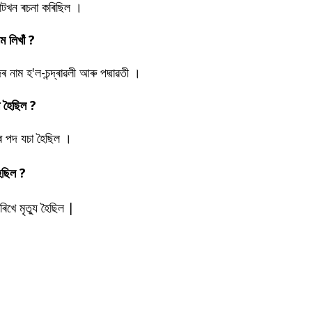
 নাটখন ৰচনা কৰিছিল ।
াম লিখাঁ ?
াদৰ নাম হ'ল-চন্দ্ৰাৱলী আৰু পদ্মাৱতী ।
া হৈছিল ?
ৱনৰ পদ যচা হৈছিল ।
হৈছিল ?
াৰিখে মৃত্যু হৈছিল |