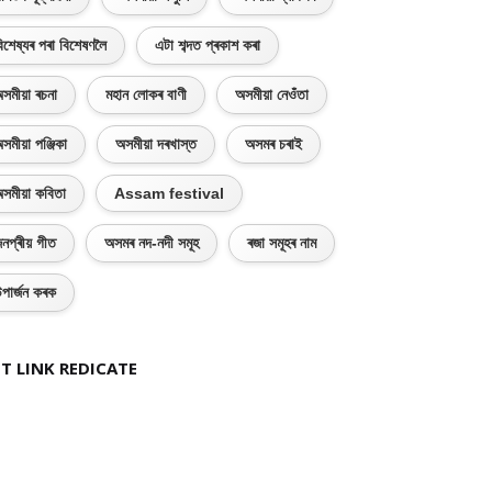
িশেষ্যৰ পৰা বিশেষণলৈ
এটা শব্দত প্ৰকাশ কৰা
সমীয়া ৰচনা
মহান লোকৰ বাণী
অসমীয়া নেওঁতা
সমীয়া পঞ্জিকা
অসমীয়া দৰখাস্ত
অসমৰ চৰাই
সমীয়া কবিতা
Assam festival
নপ্ৰীয় গীত
অসমৰ নদ-নদী সমূহ
ৰজা সমূহৰ নাম
পাৰ্জন কৰক
T LINK REDICATE