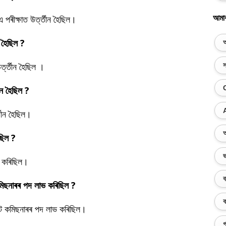
আমা
এ পৰীক্ষাত উৰ্ত্তীন হৈছিল।
ন হৈছিল ?
অ
উৰ্ত্তীন হৈছিল ।
স
তীন হৈছিল ?
্তীন হৈছিল।
অ
িছিল ?
ভ
্ভ কৰিছিল।
ব
ট কমিছনাৰৰ পদ লাভ কৰিছিল ?
ক
ছটেন্ট কমিছনাৰৰ পদ লাভ কৰিছিল।
গ