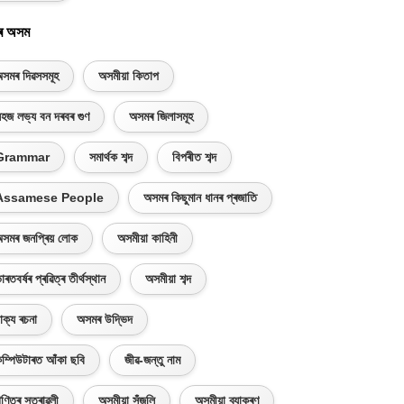
ৰ অসম
সমৰ দিৱসসমূহ
অসমীয়া কিতাপ
হজ লভ্য বন দৰবৰ গুণ
অসমৰ জিলাসমূহ
Grammar
সমাৰ্থক শব্দ
বিপৰীত শব্দ
Assamese People
অসমৰ কিছুমান ধানৰ প্ৰজাতি
সমৰ জনপ্ৰিয় লোক
অসমীয়া কাহিনী
াৰতবৰ্ষৰ প্ৰৱিত্ৰ তীৰ্থস্থান
অসমীয়া শব্দ
াক্য ৰচনা
অসমৰ উদ্ভিদ
ম্পিউটাৰত আঁকা ছবি
জীৱ-জন্তু নাম
ণিতৰ সূত্ৰাৱলী
অসমীয়া সঁজুলি
অসমীয়া ব্যাকৰণ