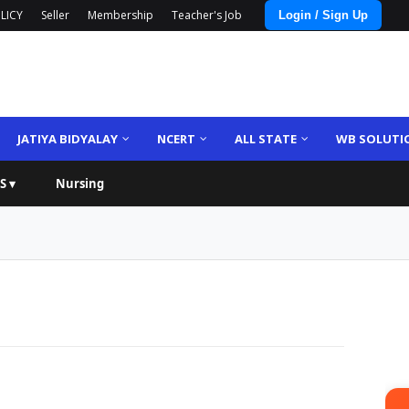
LICY
Seller
Membership
Teacher's Job
Login / Sign Up
JATIYA BIDYALAY
NCERT
ALL STATE
WB SOLUTI
S ▾
Nursing