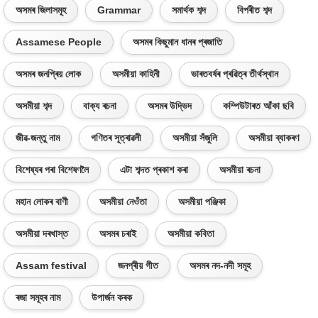
অসমৰ জিলাসমূহ
Grammar
সমাৰ্থক শব্দ
বিপৰীত শব্দ
Assamese People
অসমৰ কিছুমান ধানৰ প্ৰজাতি
অসমৰ জনপ্ৰিয় লোক
অসমীয়া কাহিনী
ভাৰতবৰ্ষৰ প্ৰৱিত্ৰ তীৰ্থস্থান
অসমীয়া শব্দ
বাক্য ৰচনা
অসমৰ উদ্ভিদ
কম্পিউটাৰত আঁকা ছবি
জীৱ-জন্তু নাম
গণিতৰ সূত্ৰাৱলী
অসমীয়া সঁজুলি
অসমীয়া ব্যাকৰণ
বিশেষ্যৰ পৰা বিশেষণলৈ
এটা শব্দত প্ৰকাশ কৰা
অসমীয়া ৰচনা
মহান লোকৰ বাণী
অসমীয়া নেওঁতা
অসমীয়া পঞ্জিকা
অসমীয়া দৰখাস্ত
অসমৰ চৰাই
অসমীয়া কবিতা
Assam festival
জনপ্ৰীয় গীত
অসমৰ নদ-নদী সমূহ
ৰজা সমূহৰ নাম
উপাৰ্জন কৰক