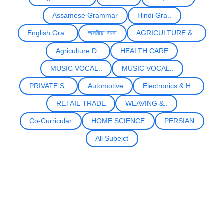
Assamese Grammar
Hindi Gra..
English Gra..
অসমীয়া ৰচনা
AGRICULTURE &..
Agriculture D..
HEALTH CARE
MUSIC VOCAL..
MUSIC VOCAL..
PRIVATE S..
Automotive
Electronics & H..
RETAIL TRADE
WEAVING &..
Co-Curricular
HOME SCIENCE
PERSIAN
All Subejct