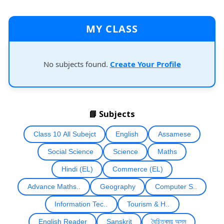
MY CLASS
No subjects found.
Create Your Profile
📘 Subjects
Class 10 All Subejct
English
Assamese
Social Science
Science
Maths
Hindi (EL)
Commerce (EL)
Advance Maths..
Geography
Computer S..
Information Tec..
Tourism & H..
English Reader
Sanskrit
বৈচিত্ৰময় অসম