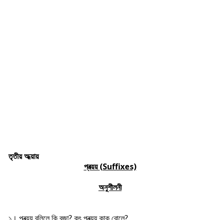
তৃতীয় অধ্য়ায়
প্ৰত্য়য় (Suffixes)
অনুশীলনী
১। প্ৰত্য়য় বুলিলে কি বুজা? কৃৎ প্ৰত্য়য় কাক বোলে?