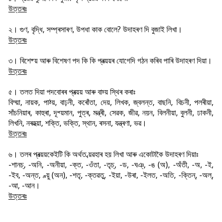
উত্তৰঃ
২। গুণ, বৃদ্ধি, সম্প্ৰসাৰণ, উপধা কাক বোলে? উদাহৰণ দি বুজাই লিখা।
উত্তৰঃ
৩। বিশেষ্য় আৰু বিশেষণ পদ কি কি প্ৰত্য়য়ৰ যোগেদি গঠন কৰিব পাৰি উদাহৰণ দিয়া।
উত্তৰঃ
৫। তলত দিয়া পদবোৰৰ প্ৰত্য়য় আৰু বাচ্য় স্থিৰ কৰাঃ
বিদ্য়া, নায়ক, পাঠ্য়, বাঢ়নী, কৰোঁতা, দেয়, লিখক, জ্বলন্ত, বাছনি, বিচনী, পলৰীয়া,
সাঁচনিয়াৰ, কাহুৰা, দূশ্য়মান, পুত্ৰ, মন্ত্ৰী, সেৱক, জীৱ, নয়ন, বিলনীয়া, বুলনী, ঢাকনী,
লিখনি, নৰহত্য়া, শক্তি, ভক্তি, স্থান, ৰসনা, যন্ত্ৰণা, ভৱ।
উত্তৰঃ
৬। তলৰ প্ৰত্য়য়কেইটি কি অৰ্থত ব্য়ৱহাৰ হয় লিখা আৰু একোটাকৈ উদাহৰণ দিয়াঃ
-শানচ্, -অনি, -অনীয়া, -ক্ত, -ওঁতা, -তৃচ্, -ড, -ঘঞ্, -ঙ (অ), -অঁতী, -অ, -ই,
-ইব, -অন্ত, -ল্য়ু (অন), -শতৃ, -ক্তৱতু, -ইয়া, -উৰা, -ইলত, -অতি, -ক্তিন্, -অল্,
-আ, -আন।
উত্তৰঃ