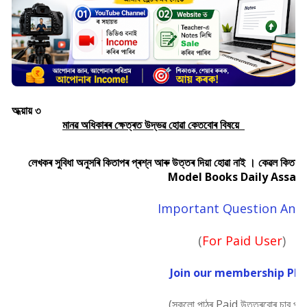
অধ্য়ায় ৩
মানৱ অধিকাৰৰ ক্ষেত্ৰত উদ্ভৱ হোৱা কেতবোৰ বিষয়ে
লেখকৰ সুবিধা অনুসৰি কিতাপৰ প্ৰশ্ন আৰু উত্তৰ দিয়া হোৱা নাই । কেৱল কিতাপখ
Model Books Daily Assam
Important Question Ans
(
For Paid User
)
Join our membership Pla
(সকলো পাঠৰ Paid উত্তৰবোৰ চাব পাৰি