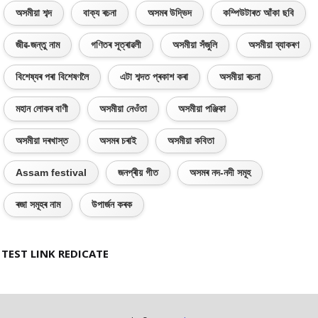
অসমীয়া শব্দ
বাক্য ৰচনা
অসমৰ উদ্ভিদ
কম্পিউটাৰত আঁকা ছবি
জীৱ-জন্তু নাম
গণিতৰ সূত্ৰাৱলী
অসমীয়া সঁজুলি
অসমীয়া ব্যাকৰণ
বিশেষ্যৰ পৰা বিশেষণলৈ
এটা শব্দত প্ৰকাশ কৰা
অসমীয়া ৰচনা
মহান লোকৰ বাণী
অসমীয়া নেওঁতা
অসমীয়া পঞ্জিকা
অসমীয়া দৰখাস্ত
অসমৰ চৰাই
অসমীয়া কবিতা
Assam festival
জনপ্ৰীয় গীত
অসমৰ নদ-নদী সমূহ
ৰজা সমূহৰ নাম
উপাৰ্জন কৰক
TEST LINK REDICATE