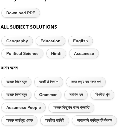
Download PDF
ALL SUBJECT SOLUTIONS
Geography
Education
English
Political Science
Hindi
Assamese
আমাৰ অসম
অসমৰ দিৱসসমূহ
অসমীয়া কিতাপ
সহজ লভ্য বন দৰবৰ গুণ
অসমৰ জিলাসমূহ
Grammar
সমাৰ্থক শব্দ
বিপৰীত শব্দ
Assamese People
অসমৰ কিছুমান ধানৰ প্ৰজাতি
অসমৰ জনপ্ৰিয় লোক
অসমীয়া কাহিনী
ভাৰতবৰ্ষৰ প্ৰৱিত্ৰ তীৰ্থস্থান