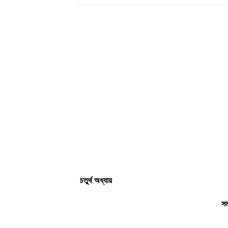
চতুৰ্থ অধ্যায়
সমা