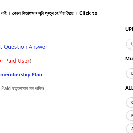
া নাই । কেৱল কিতাপখনৰ সূচী প্ৰত্ৰ হে দিয়া হৈছে ।
Click to
UP
t Question Answer
Mu
or Paid User
)
r membership Plan
AL
 Paid উত্তৰবোৰ চাব পাৰিব)