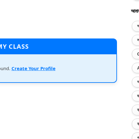
আমা
অ
স
MY CLASS
ound.
Create Your Profile
অ
ভ
ব
ক
গ