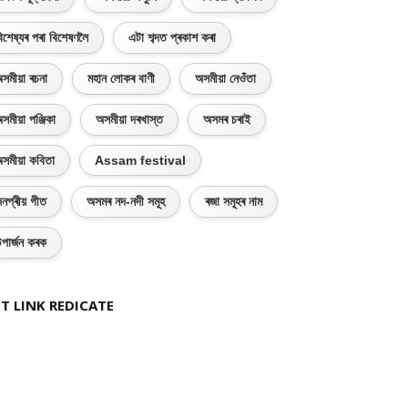
িশেষ্যৰ পৰা বিশেষণলৈ
এটা শব্দত প্ৰকাশ কৰা
সমীয়া ৰচনা
মহান লোকৰ বাণী
অসমীয়া নেওঁতা
সমীয়া পঞ্জিকা
অসমীয়া দৰখাস্ত
অসমৰ চৰাই
সমীয়া কবিতা
Assam festival
নপ্ৰীয় গীত
অসমৰ নদ-নদী সমূহ
ৰজা সমূহৰ নাম
পাৰ্জন কৰক
T LINK REDICATE