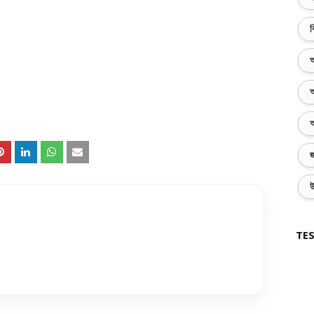
ব
অ
অ
অ
জ
উ
TES