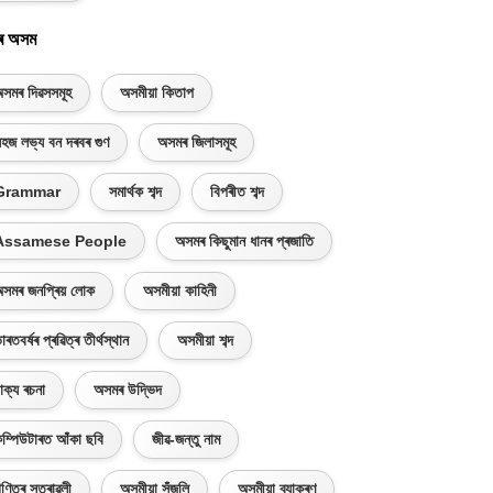
ৰ অসম
সমৰ দিৱসসমূহ
অসমীয়া কিতাপ
হজ লভ্য বন দৰবৰ গুণ
অসমৰ জিলাসমূহ
Grammar
সমাৰ্থক শব্দ
বিপৰীত শব্দ
Assamese People
অসমৰ কিছুমান ধানৰ প্ৰজাতি
সমৰ জনপ্ৰিয় লোক
অসমীয়া কাহিনী
াৰতবৰ্ষৰ প্ৰৱিত্ৰ তীৰ্থস্থান
অসমীয়া শব্দ
াক্য ৰচনা
অসমৰ উদ্ভিদ
ম্পিউটাৰত আঁকা ছবি
জীৱ-জন্তু নাম
ণিতৰ সূত্ৰাৱলী
অসমীয়া সঁজুলি
অসমীয়া ব্যাকৰণ