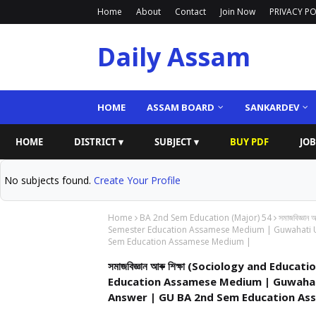
Home
About
Contact
Join Now
PRIVACY PO
Daily Assam
HOME
ASSAM BOARD
SANKARDEV
HOME
DISTRICT ▾
SUBJECT ▾
BUY PDF
JOB
No subjects found.
Create Your Profile
Home
BA 2nd Sem Education (Major) 54
সমাজবিজ্ঞা
Semester Education Assamese Medium | Guwahati U
Sem Education Assamese Medium |
সমাজবিজ্ঞান আৰু শিক্ষা (Sociology and Educa
Education Assamese Medium | Guwahati
Answer | GU BA 2nd Sem Education As