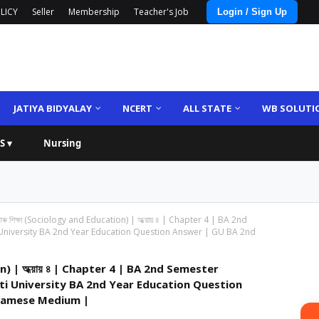
LICY
Seller
Membership
Teacher's Job
Login / Sign Up
JATIYA BIDYALAY
NCERT
ALL STATE
WB SOLUTI
S ▾
Nursing
ন আৰু শিক্ষা (Sociology and Education) | অধ্য়ায় ৪ | Chapter 4 | BA 2nd
niversity BA 2nd Year Education Question Answer | GU BA 2nd
tion) | অধ্য়ায় ৪ | Chapter 4 | BA 2nd Semester
 University BA 2nd Year Education Question
samese Medium |