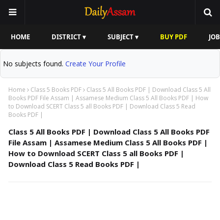
HOME
DISTRICT ▾
SUBJECT ▾
BUY PDF
JOB
No subjects found.
Create Your Profile
Home
Class 5 Books PDF
Class 5 All Books PDF | Download Class 5 All
Books PDF File Assam | Assamese Medium Class 5 All Books PDF | How
to Download SCERT Class 5 all Books PDF | Download Class 5 Read
Books PDF |
Class 5 All Books PDF | Download Class 5 All Books PDF
File Assam | Assamese Medium Class 5 All Books PDF |
How to Download SCERT Class 5 all Books PDF |
Download Class 5 Read Books PDF |