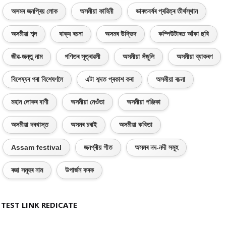
অসমৰ জনপ্ৰিয় লোক
অসমীয়া কাহিনী
ভাৰতবৰ্ষৰ প্ৰৱিত্ৰ তীৰ্থস্থান
অসমীয়া শব্দ
বাক্য ৰচনা
অসমৰ উদ্ভিদ
কম্পিউটাৰত আঁকা ছবি
জীৱ-জন্তু নাম
গণিতৰ সূত্ৰাৱলী
অসমীয়া সঁজুলি
অসমীয়া ব্যাকৰণ
বিশেষ্যৰ পৰা বিশেষণলৈ
এটা শব্দত প্ৰকাশ কৰা
অসমীয়া ৰচনা
মহান লোকৰ বাণী
অসমীয়া নেওঁতা
অসমীয়া পঞ্জিকা
অসমীয়া দৰখাস্ত
অসমৰ চৰাই
অসমীয়া কবিতা
Assam festival
জনপ্ৰীয় গীত
অসমৰ নদ-নদী সমূহ
ৰজা সমূহৰ নাম
উপাৰ্জন কৰক
TEST LINK REDICATE