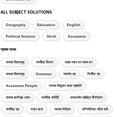
ALL SUBJECT SOLUTIONS
Geography
Education
English
Political Science
Hindi
Assamese
আমাৰ অসম
অসমৰ দিৱসসমূহ
অসমীয়া কিতাপ
সহজ লভ্য বন দৰবৰ গুণ
অসমৰ জিলাসমূহ
Grammar
সমাৰ্থক শব্দ
বিপৰীত শব্দ
Assamese People
অসমৰ কিছুমান ধানৰ প্ৰজাতি
অসমৰ জনপ্ৰিয় লোক
অসমীয়া কাহিনী
ভাৰতবৰ্ষৰ প্ৰৱিত্ৰ তীৰ্থস্থান
অসমীয়া শব্দ
বাক্য ৰচনা
অসমৰ উদ্ভিদ
কম্পিউটাৰত আঁকা ছবি