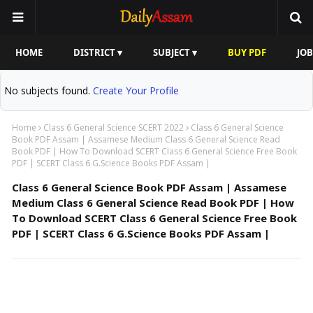
HOME
DISTRICT ▾
SUBJECT ▾
BUY PDF
JOB
No subjects found.
Create Your Profile
Home
Class 6 General Science SCERT 2022
Class 6 General Science
Book PDF Assam | Assamese Medium Class 6 General Science Read
Book PDF | How To Download SCERT Class 6 General Science Free Book
PDF | SCERT Class 6 G.Science Books PDF Assam |
Class 6 General Science Book PDF Assam | Assamese
Medium Class 6 General Science Read Book PDF | How
To Download SCERT Class 6 General Science Free Book
PDF | SCERT Class 6 G.Science Books PDF Assam |