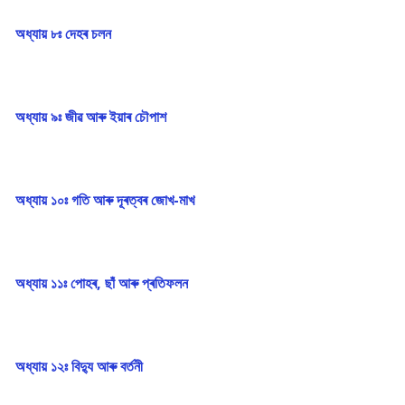
অধ্যায় ৮ঃ দেহৰ চলন
অধ্যায় ৯ঃ জীৱ আৰু ইয়াৰ চৌপাশ
অধ্যায় ১০ঃ গতি আৰু দূৰত্বৰ জোখ-মাখ
অধ্যায় ১১ঃ পোহৰ, ছাঁ আৰু প্ৰতিফলন
অধ্যায় ১২ঃ বিদ্যু আৰু বৰ্তনী