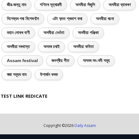
জীৱ-জন্তু নাম
গণিতৰ সূত্ৰাৱলী
অসমীয়া সঁজুলি
অসমীয়া ব্যাকৰণ
বিশেষ্যৰ পৰা বিশেষণলৈ
এটা শব্দত প্ৰকাশ কৰা
অসমীয়া ৰচনা
মহান লোকৰ বাণী
অসমীয়া নেওঁতা
অসমীয়া পঞ্জিকা
অসমীয়া দৰখাস্ত
অসমৰ চৰাই
অসমীয়া কবিতা
Assam festival
জনপ্ৰীয় গীত
অসমৰ নদ-নদী সমূহ
ৰজা সমূহৰ নাম
উপাৰ্জন কৰক
TEST LINK REDICATE
Copyright ©
2026
Daily Assam