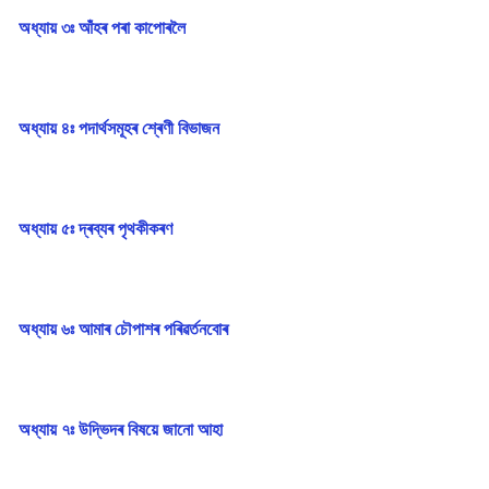
অধ্যায় ৩ঃ আঁহৰ পৰা কাপোৰলৈ
অধ্যায় ৪ঃ পদাৰ্থসমূহৰ শ্ৰেণী বিভাজন
অধ্যায় ৫ঃ দ্ৰব্যৰ পৃথকীকৰণ
অধ্যায় ৬ঃ আমাৰ চৌপাশৰ পৰিৱৰ্তনবোৰ
অধ্যায় ৭ঃ উদ্ভিদৰ বিষয়ে জানো আহা