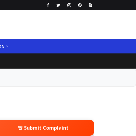
ON
🚨 Submit Complaint