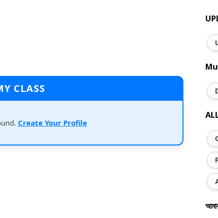
UP
Mu
MY CLASS
AL
ound.
Create Your Profile
আমা