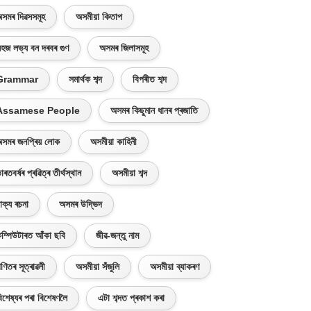
সমৰ দিৱসসমূহ
অসমীয়া কিতাপ
হজ লভ্য বন দৰবৰ গুণ
অসমৰ জিলাসমূহ
Grammar
সমাৰ্থক শব্দ
বিপৰীত শব্দ
Assamese People
অসমৰ কিছুমান ধানৰ প্ৰজাতি
সমৰ জনপ্ৰিয় লোক
অসমীয়া কাহিনী
াৰতবৰ্ষৰ প্ৰৱিত্ৰ তীৰ্থস্থান
অসমীয়া শব্দ
াক্য ৰচনা
অসমৰ উদ্ভিদ
ম্পিউটাৰত আঁকা ছবি
জীৱ-জন্তু নাম
ণিতৰ সূত্ৰাৱলী
অসমীয়া সঁজুলি
অসমীয়া ব্যাকৰণ
িশেষ্যৰ পৰা বিশেষণলৈ
এটা শব্দত প্ৰকাশ কৰা