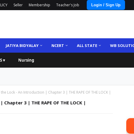
LICY
Seller
Membership
Teacher's Job
Login / Sign Up
JATIYA BIDYALAY
NCERT
ALL STATE
WB SOLUTI
S ▾
Nursing
 the Lock - An Introduction | Chapter 3 | THE RAPE OF THE LOCK |
 | Chapter 3 | THE RAPE OF THE LOCK |