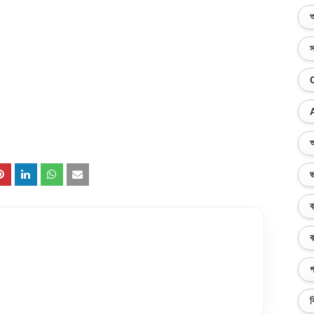
অ
স
অ
ভ
ব
ক
গ
ব