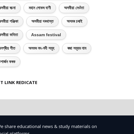
সমীয়া ৰচনা
মহান লোকৰ বাণী
অসমীয়া নেওঁতা
সমীয়া পঞ্জিকা
অসমীয়া দৰখাস্ত
অসমৰ চৰাই
সমীয়া কবিতা
Assam festival
নপ্ৰীয় গীত
অসমৰ নদ-নদী সমূহ
ৰজা সমূহৰ নাম
পাৰ্জন কৰক
T LINK REDICATE
e share educational news & study materials on
ocial platforms.