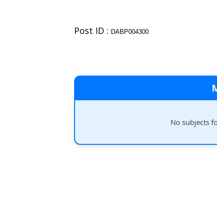
Post ID :
DABP004300
No subjects f