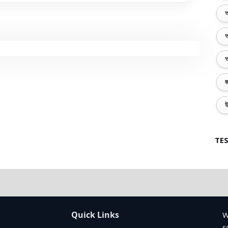
অ
অ
অ
জ
উ
TES
Quick Links
W
s