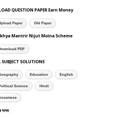
LOAD QUESTION PAPER Earn Money
Upload Paper
Old Paper
khya Mantrir Nijut Moina Scheme
Download PDF
L SUBJECT SOLUTIONS
Geography
Education
English
Political Science
Hindi
Assamese
ৰ অসম