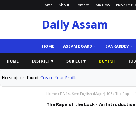
Home
About
Contact
Join Now
PRIVACY PO
Daily Assam
HOME
ASSAM BOARD
SANKARDEV
HOME
DISTRICT ▾
SUBJECT ▾
BUY PDF
JOB
No subjects found.
Create Your Profile
Home
BA 1st Sem English (Major) 406
The Rape of
The Rape of the Lock - An Introduction