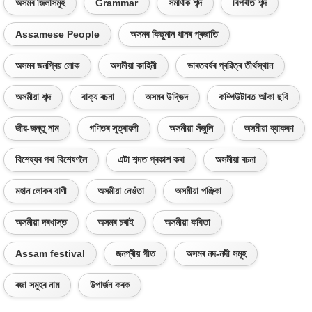
অসমৰ জিলাসমূহ
Grammar
সমাৰ্থক শব্দ
বিপৰীত শব্দ
Assamese People
অসমৰ কিছুমান ধানৰ প্ৰজাতি
অসমৰ জনপ্ৰিয় লোক
অসমীয়া কাহিনী
ভাৰতবৰ্ষৰ প্ৰৱিত্ৰ তীৰ্থস্থান
অসমীয়া শব্দ
বাক্য ৰচনা
অসমৰ উদ্ভিদ
কম্পিউটাৰত আঁকা ছবি
জীৱ-জন্তু নাম
গণিতৰ সূত্ৰাৱলী
অসমীয়া সঁজুলি
অসমীয়া ব্যাকৰণ
বিশেষ্যৰ পৰা বিশেষণলৈ
এটা শব্দত প্ৰকাশ কৰা
অসমীয়া ৰচনা
মহান লোকৰ বাণী
অসমীয়া নেওঁতা
অসমীয়া পঞ্জিকা
অসমীয়া দৰখাস্ত
অসমৰ চৰাই
অসমীয়া কবিতা
Assam festival
জনপ্ৰীয় গীত
অসমৰ নদ-নদী সমূহ
ৰজা সমূহৰ নাম
উপাৰ্জন কৰক