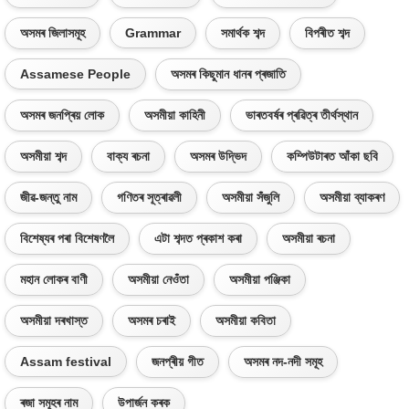
অসমৰ জিলাসমূহ
Grammar
সমাৰ্থক শব্দ
বিপৰীত শব্দ
Assamese People
অসমৰ কিছুমান ধানৰ প্ৰজাতি
অসমৰ জনপ্ৰিয় লোক
অসমীয়া কাহিনী
ভাৰতবৰ্ষৰ প্ৰৱিত্ৰ তীৰ্থস্থান
অসমীয়া শব্দ
বাক্য ৰচনা
অসমৰ উদ্ভিদ
কম্পিউটাৰত আঁকা ছবি
জীৱ-জন্তু নাম
গণিতৰ সূত্ৰাৱলী
অসমীয়া সঁজুলি
অসমীয়া ব্যাকৰণ
বিশেষ্যৰ পৰা বিশেষণলৈ
এটা শব্দত প্ৰকাশ কৰা
অসমীয়া ৰচনা
মহান লোকৰ বাণী
অসমীয়া নেওঁতা
অসমীয়া পঞ্জিকা
অসমীয়া দৰখাস্ত
অসমৰ চৰাই
অসমীয়া কবিতা
Assam festival
জনপ্ৰীয় গীত
অসমৰ নদ-নদী সমূহ
ৰজা সমূহৰ নাম
উপাৰ্জন কৰক