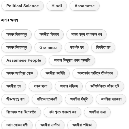
Political Science
Hindi
Assamese
আমাৰ অসম
অসমৰ দিৱসসমূহ
অসমীয়া কিতাপ
সহজ লভ্য বন দৰবৰ গুণ
অসমৰ জিলাসমূহ
Grammar
সমাৰ্থক শব্দ
বিপৰীত শব্দ
Assamese People
অসমৰ কিছুমান ধানৰ প্ৰজাতি
অসমৰ জনপ্ৰিয় লোক
অসমীয়া কাহিনী
ভাৰতবৰ্ষৰ প্ৰৱিত্ৰ তীৰ্থস্থান
অসমীয়া শব্দ
বাক্য ৰচনা
অসমৰ উদ্ভিদ
কম্পিউটাৰত আঁকা ছবি
জীৱ-জন্তু নাম
গণিতৰ সূত্ৰাৱলী
অসমীয়া সঁজুলি
অসমীয়া ব্যাকৰণ
বিশেষ্যৰ পৰা বিশেষণলৈ
এটা শব্দত প্ৰকাশ কৰা
অসমীয়া ৰচনা
মহান লোকৰ বাণী
অসমীয়া নেওঁতা
অসমীয়া পঞ্জিকা