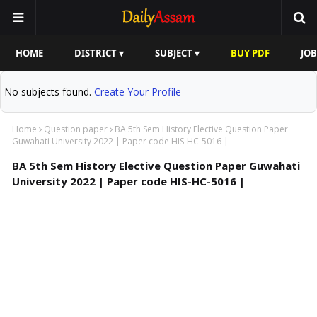
HOME
DISTRICT ▾
SUBJECT ▾
BUY PDF
JOB
No subjects found.
Create Your Profile
Home
Question paper
BA 5th Sem History Elective Question Paper
Guwahati University 2022 | Paper code HIS-HC-5016 |
BA 5th Sem History Elective Question Paper Guwahati
University 2022 | Paper code HIS-HC-5016 |