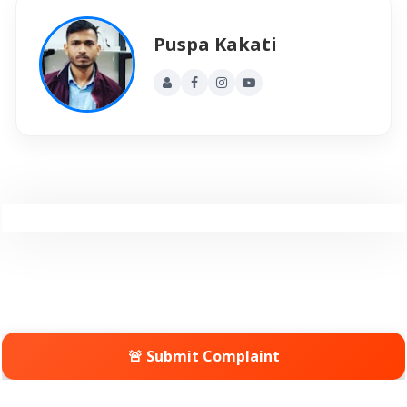
Puspa Kakati
🚨 Submit Complaint