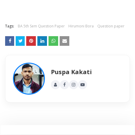
Tags:
BA 5th Sem Question Paper
Hirumoni Bora
Question paper
Puspa Kakati