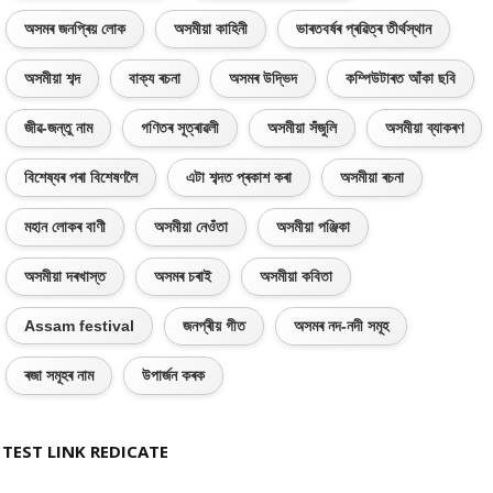
অসমৰ জনপ্ৰিয় লোক
অসমীয়া কাহিনী
ভাৰতবৰ্ষৰ প্ৰৱিত্ৰ তীৰ্থস্থান
অসমীয়া শব্দ
বাক্য ৰচনা
অসমৰ উদ্ভিদ
কম্পিউটাৰত আঁকা ছবি
জীৱ-জন্তু নাম
গণিতৰ সূত্ৰাৱলী
অসমীয়া সঁজুলি
অসমীয়া ব্যাকৰণ
বিশেষ্যৰ পৰা বিশেষণলৈ
এটা শব্দত প্ৰকাশ কৰা
অসমীয়া ৰচনা
মহান লোকৰ বাণী
অসমীয়া নেওঁতা
অসমীয়া পঞ্জিকা
অসমীয়া দৰখাস্ত
অসমৰ চৰাই
অসমীয়া কবিতা
Assam festival
জনপ্ৰীয় গীত
অসমৰ নদ-নদী সমূহ
ৰজা সমূহৰ নাম
উপাৰ্জন কৰক
TEST LINK REDICATE