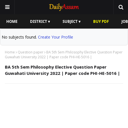
HOME
DISTRICT ▾
SUBJECT ▾
BUY PDF
JOB
No subjects found.
Create Your Profile
Home
Question paper
BA 5th Sem Philosophy Elective Question Paper
Guwahati University 2022 | Paper code PHI-HE-5016 |
BA 5th Sem Philosophy Elective Question Paper
Guwahati University 2022 | Paper code PHI-HE-5016 |