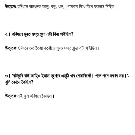
উত্তৰঃ
হৰিধনে ৰামধনক আলু, কচু, ধান, গোমধান বিধে বিধে যতনাই দিছিল।
২। হৰিধনে মূৰত মস্ত খুন্দা এটা কিয় খাইছিল
?
উত্তৰঃ
হৰিধনে ততাতৈয়া কৰোঁতে মূৰত মস্ত খুন্দা এটা খাইছিল।
৩।
‘
বাটকুৰি বাই আহিও ইয়াত সুখেৰে এমুঠি খাব নোৱাৰিলোঁ। পদে পদে মৰণৰ ভয়।
‘
-
বুলি কোনে কৈছিল
?
উত্তৰঃ
এই বুলি হৰিধনে কৈছিল।