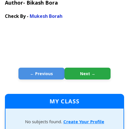
Author- Bikash Bora
Check By -
Mukesh Borah
← Previous
Next →
MY CLASS
No subjects found.
Create Your Profile