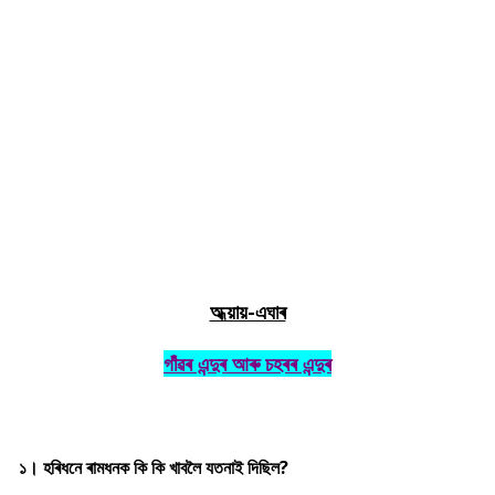
অধ্য়ায়-এঘাৰ
গাঁৱৰ এন্দুৰ আৰু চহৰৰ এন্দুৰ
১। হৰিধনে ৰামধনক কি কি খাবলৈ যতনাই দিছিল
?