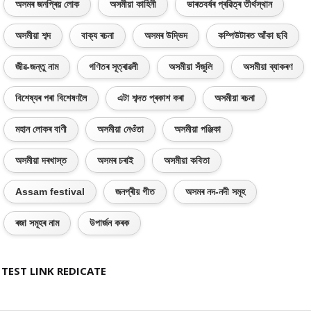
অসমৰ জনপ্ৰিয় লোক
অসমীয়া কাহিনী
ভাৰতবৰ্ষৰ প্ৰৱিত্ৰ তীৰ্থস্থান
অসমীয়া শব্দ
বাক্য ৰচনা
অসমৰ উদ্ভিদ
কম্পিউটাৰত আঁকা ছবি
জীৱ-জন্তু নাম
গণিতৰ সূত্ৰাৱলী
অসমীয়া সঁজুলি
অসমীয়া ব্যাকৰণ
বিশেষ্যৰ পৰা বিশেষণলৈ
এটা শব্দত প্ৰকাশ কৰা
অসমীয়া ৰচনা
মহান লোকৰ বাণী
অসমীয়া নেওঁতা
অসমীয়া পঞ্জিকা
অসমীয়া দৰখাস্ত
অসমৰ চৰাই
অসমীয়া কবিতা
Assam festival
জনপ্ৰীয় গীত
অসমৰ নদ-নদী সমূহ
ৰজা সমূহৰ নাম
উপাৰ্জন কৰক
TEST LINK REDICATE