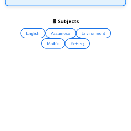
📘 Subjects
English
Assamese
Environment
Math's
ইছপৰ সাধু