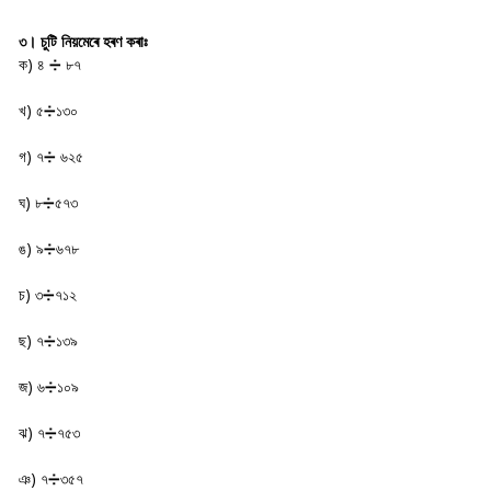
৩। চুটি নিয়মেৰে হৰণ কৰাঃ
ক) ৪ ➗ ৮৭
খ) ৫➗১৩০
গ) ৭➗ ৬২৫
ঘ) ৮➗৫৭৩
ঙ) ৯➗৬৭৮
চ) ৩➗৭১২
ছ) ৭➗১৩৯
জ) ৬➗১০৯
ঝ) ৭➗৭৫৩
ঞ) ৭➗৩৫৭