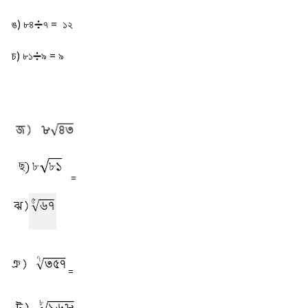
ঙ) ৮৪➗৭ = ১২
চ) ৮১➗৯ = ৯
=
=