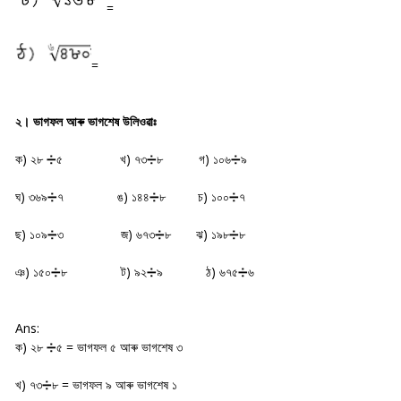
=
=
২। ভাগফল আৰু ভাগশেষ উলিওৱাঃ
ক) ২৮ ➗৫ খ) ৭৩➗৮ গ) ১০৬➗৯
ঘ) ৩৬৯➗৭ ঙ) ১৪৪➗৮ চ) ১০০➗৭
ছ) ১০৯➗৩ জ) ৬৭৩➗৮ ঝ) ১৯৮➗৮
ঞ) ১৫০➗৮ ট) ৯২➗৯ ঠ) ৬৭৫➗৬
Ans:
ক) ২৮ ➗৫ = ভাগফল ৫ আৰু ভাগশেষ ৩
খ) ৭৩➗৮ = ভাগফল ৯ আৰু ভাগশেষ ১