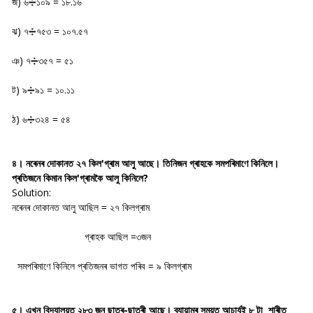
জ) ৬➗১০৯ = ১৮.১৬
ঝ) ৭➗৭৫৩ = ১০৭.৫৭
ঞ) ৭➗৩৫৭ = ৫১
ট) ৯➗৯১ = ১০.১১
ঠ) ৬➗৩২৪ = ৫৪
৪। নৰেনৰ দোকানত ২৭ কিল'গ্ৰাম আলু আছে। তিনিজন গ্ৰাহকে সমপৰিমাণে কিনিলে।
প্ৰতিজনে কিমান কিল'গ্ৰামকৈ আলু কিনিলে?
Solution:
নৰেনৰ দোকানত আলু আছিল = ২৭ কিলগ্ৰাম
গ্ৰাহক আছিল =৩জন
সমপৰিমাণে কিনিলে প্ৰতিজনৰ ভাগত পৰিব = ৯ কিলগ্ৰাম
৫। এখন বিদ্যালয়ত ২৮৩ জন ছাত্ৰ-ছাত্ৰী আছে। ব্যায়ামৰ সময়ত আচাৰ্যই ৮ টা শাৰীত