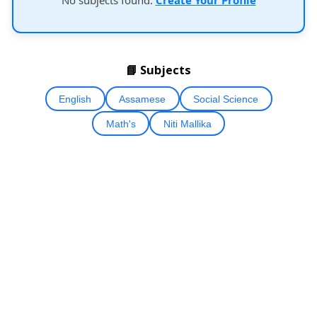
📘 Subjects
English
Assamese
Social Science
Math's
Niti Mallika