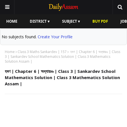
HOME
DISTRICT ▾
SUBJECT ▾
BUY PDF
JOB
No subjects found.
Create Your Profile
Home
Class 3 Maths Sankardev | 157
হৰণ | Chapter 6 | অধ্যায়ঃ৬ | Class
3 | Sankardev School Mathematics Solution | Class 3 Mathematics
Solution Assam |
হৰণ | Chapter 6 | অধ্যায়ঃ৬ | Class 3 | Sankardev School
Mathematics Solution | Class 3 Mathematics Solution
Assam |