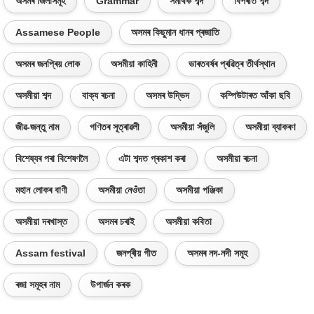
অসমৰ জিলাসমূহ
Grammar
সমাৰ্থক শব্দ
বিপৰীত শব্দ
Assamese People
অসমৰ কিছুমান ধানৰ প্ৰজাতি
অসমৰ জনপ্ৰিয় লোক
অসমীয়া কাহিনী
ভাৰতবৰ্ষৰ প্ৰৱিত্ৰ তীৰ্থস্থান
অসমীয়া শব্দ
বাক্য ৰচনা
অসমৰ উদ্ভিদ
কম্পিউটাৰত আঁকা ছবি
জীৱ-জন্তু নাম
গণিতৰ সূত্ৰাৱলী
অসমীয়া সঁজুলি
অসমীয়া ব্যাকৰণ
বিশেষ্যৰ পৰা বিশেষণলৈ
এটা শব্দত প্ৰকাশ কৰা
অসমীয়া ৰচনা
মহান লোকৰ বাণী
অসমীয়া নেওঁতা
অসমীয়া পঞ্জিকা
অসমীয়া দৰখাস্ত
অসমৰ চৰাই
অসমীয়া কবিতা
Assam festival
জনপ্ৰীয় গীত
অসমৰ নদ-নদী সমূহ
ৰজা সমূহৰ নাম
উপাৰ্জন কৰক