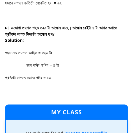
সমানে ভগালে প্ৰতিটো পেকেটত হব = ২২
৮। এজোপা তামোল গছত ৩২০ টা তামোল আছে। তামোল কেইটা ৪ টা ভাগত ভগালে
প্ৰতিটো ভাগত কিমানটা তামোল হ'ব?
Solution:
গছডালত তামোল আছিল = ৩২০ টা
ভাগ কৰিব লাগিব = ৪ টা
প্ৰতিটো ভাগতে সমানে পৰিব = ৮০
MY CLASS
No subjects found.
Create Your Profile