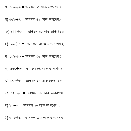
গ) ১০৬➗৯ = ভাগফল ১১ আৰু ভাগশেষ ৭
ঘ) ৩৬৯➗৭ = ভাগফল ৫২ আৰু ভাগশেষ৫
ঙ) ১৪৪➗৮ = ভাগফল ১৮ আৰু ভাগশেষ ০
চ) ১০০➗৭ = ভাগফল ১৪ আৰু ভাগশেষ ২
ছ) ১০৯➗৩ = ভাগফল ৩৬ আৰু ভাগশেষ ১
জ) ৬৭৩➗৮ = ভাগফল ৮৪ আৰু ভাগশেষ ১
ঝ) ১৯৮➗৮ = ভাগফল ২৪ আৰু ভাগশেষ ৬
ঞ) ১৫০➗৮ = ভাগফল ১৮ আৰু ৬ভাগশেষ
ট) ৯২➗৯ = ভাগফল ১০ আৰু ভাগশেষ ২
ঠ) ৬৭৫➗৬ = ভাগফল ১১২ আৰু ভাগশেষ ৩