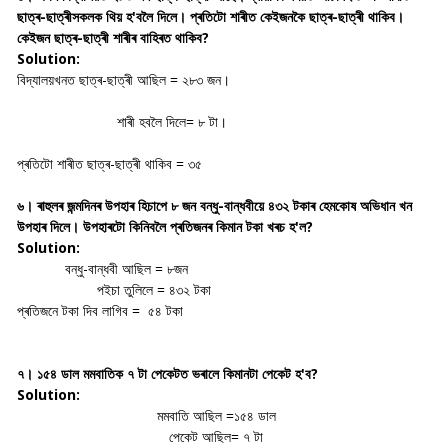
ছাত্ৰ-ছাত্ৰীসকলক থিয় হ'বলৈ দিলে। প্ৰতিটো শাৰীত কেইজনকৈ ছাত্ৰ-ছাত্ৰী থাকিব।
কেইজন ছাত্ৰ-ছাত্ৰী শাৰীৰ বাহিৰত থাকিব?
Solution:
বিদ্যালয়খনত ছাত্ৰ-ছাত্ৰী আছিল = ২৮৩ জন।
শাৰী হবলৈ দিলে= ৮ টা।
প্ৰতিটো শাৰীত ছাত্ৰ-ছাত্ৰী থাকিব = ৩৫
৬। ৰাহুলৰ জন্মদিনৰ উপহাৰ হিচাপে ৮ জন বন্ধু-বান্ধবীয়ে ৪৩২ টকাৰ হেমকোষ অভিধান খন
উপহাৰ দিলে। উপহাৰটো কিনিবলৈ প্ৰতিজনৰ কিমান টকা খৰচ হ'ল?
Solution:
বন্ধু-বান্ধবী আছিল = ৮জন
পইচা তুলিলে = ৪৩২ টকা
প্ৰতিজনে টকা দিব লাগিব = ৫৪ টকা
৭। ১৫৪ ডাল মমবাতিক ৭ টা পেকেটত ভৰালে কিমানটা পেকেট হ'ব?
Solution:
মমবাতি আছিল =১৫৪ ডাল
পেকেট আছিল= ৭ টা