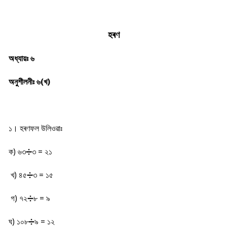
হৰণ
অধ্যায়ঃ ৬
অনুশীলনীঃ ৬(খ)
১। হৰণফল উলিওৱাঃ
ক) ৬৩➗৩ = ২১
খ) ৪৫➗৩ = ১৫
গ) ৭২➗৮ = ৯
ঘ) ১০৮➗৯ = ১২