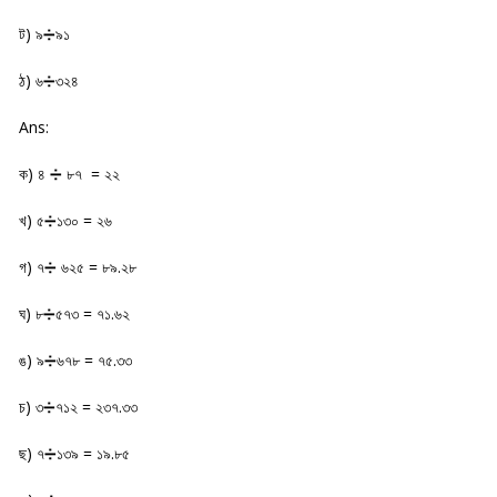
ট) ৯➗৯১
ঠ) ৬➗৩২৪
Ans:
ক) ৪ ➗ ৮৭ = ২২
খ) ৫➗১৩০ = ২৬
গ) ৭➗ ৬২৫ = ৮৯.২৮
ঘ) ৮➗৫৭৩ = ৭১.৬২
ঙ) ৯➗৬৭৮ = ৭৫.৩৩
চ) ৩➗৭১২ = ২৩৭.৩৩
ছ) ৭➗১৩৯ = ১৯.৮৫