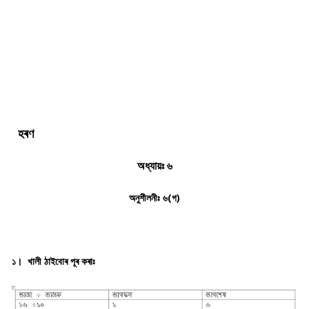
হৰণ
অধ্যায়ঃ ৬
অনুশীলনীঃ ৬(গ)
১। খালী ঠাইবোৰ পূৰ কৰাঃ