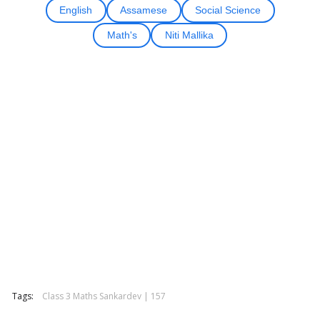
English
Assamese
Social Science
Math's
Niti Mallika
Tags:
Class 3 Maths Sankardev | 157