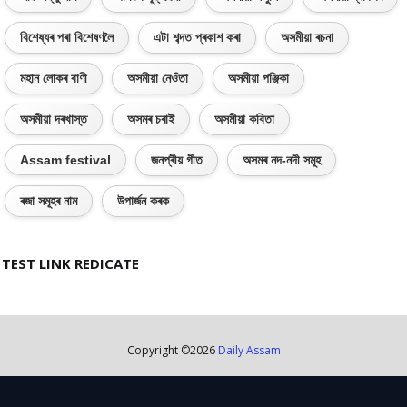
বিশেষ্যৰ পৰা বিশেষণলৈ
এটা শব্দত প্ৰকাশ কৰা
অসমীয়া ৰচনা
মহান লোকৰ বাণী
অসমীয়া নেওঁতা
অসমীয়া পঞ্জিকা
অসমীয়া দৰখাস্ত
অসমৰ চৰাই
অসমীয়া কবিতা
Assam festival
জনপ্ৰীয় গীত
অসমৰ নদ-নদী সমূহ
ৰজা সমূহৰ নাম
উপাৰ্জন কৰক
TEST LINK REDICATE
Copyright ©
2026
Daily Assam