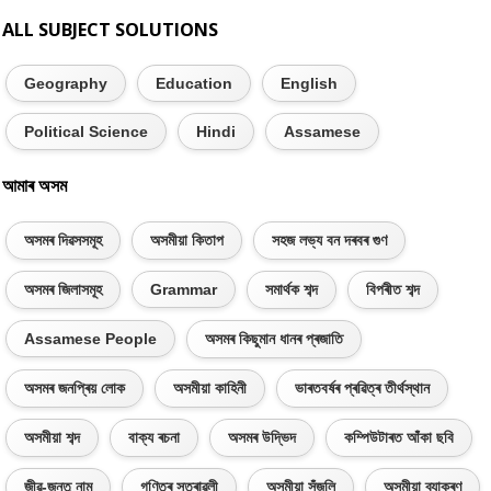
ALL SUBJECT SOLUTIONS
Geography
Education
English
Political Science
Hindi
Assamese
আমাৰ অসম
অসমৰ দিৱসসমূহ
অসমীয়া কিতাপ
সহজ লভ্য বন দৰবৰ গুণ
অসমৰ জিলাসমূহ
Grammar
সমাৰ্থক শব্দ
বিপৰীত শব্দ
Assamese People
অসমৰ কিছুমান ধানৰ প্ৰজাতি
অসমৰ জনপ্ৰিয় লোক
অসমীয়া কাহিনী
ভাৰতবৰ্ষৰ প্ৰৱিত্ৰ তীৰ্থস্থান
অসমীয়া শব্দ
বাক্য ৰচনা
অসমৰ উদ্ভিদ
কম্পিউটাৰত আঁকা ছবি
জীৱ-জন্তু নাম
গণিতৰ সূত্ৰাৱলী
অসমীয়া সঁজুলি
অসমীয়া ব্যাকৰণ