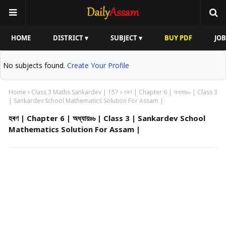
HOME
DISTRICT ▾
SUBJECT ▾
BUY PDF
JOB
No subjects found.
Create Your Profile
Home
Class 3 Maths Sankardev | 157
হৰণ | Chapter 6 | অধ্যায়ঃ৬ | Class 3
| Sankardev School Mathematics Solution For Assam |
হৰণ | Chapter 6 | অধ্যায়ঃ৬ | Class 3 | Sankardev School
Mathematics Solution For Assam |