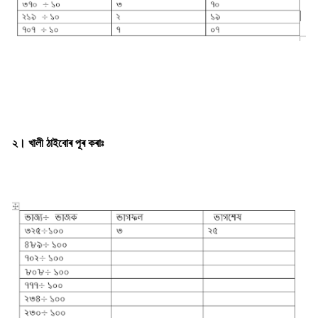
২। খালী ঠাইবোৰ পূৰ কৰাঃ