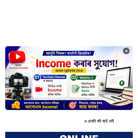
×
এ চেনাই মই যাওঁ দেই