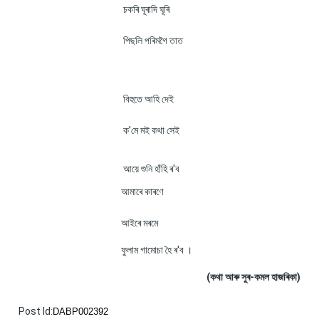
চকৰি ঘূৰাদি ঘূৰি
পিছলি পৰিমগৈ তাত
বিহুতে আহি দেই
ক’মে মই কথা সেই
আয়ে শুনি হাঁহি ৰ'ব
আমাৰে কাৰণে
আইৰে মৰমে
ফুলাম গামোচা হৈ ৰ'ব ।
(কথা আৰু সুৰ-কমল হাজৰিকা)
Post Id:
DABP002392