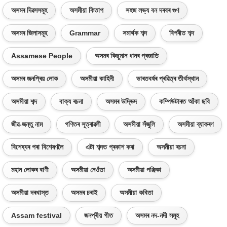
অসমৰ দিৱসসমূহ
অসমীয়া কিতাপ
সহজ লভ্য বন দৰবৰ গুণ
অসমৰ জিলাসমূহ
Grammar
সমাৰ্থক শব্দ
বিপৰীত শব্দ
Assamese People
অসমৰ কিছুমান ধানৰ প্ৰজাতি
অসমৰ জনপ্ৰিয় লোক
অসমীয়া কাহিনী
ভাৰতবৰ্ষৰ প্ৰৱিত্ৰ তীৰ্থস্থান
অসমীয়া শব্দ
বাক্য ৰচনা
অসমৰ উদ্ভিদ
কম্পিউটাৰত আঁকা ছবি
জীৱ-জন্তু নাম
গণিতৰ সূত্ৰাৱলী
অসমীয়া সঁজুলি
অসমীয়া ব্যাকৰণ
বিশেষ্যৰ পৰা বিশেষণলৈ
এটা শব্দত প্ৰকাশ কৰা
অসমীয়া ৰচনা
মহান লোকৰ বাণী
অসমীয়া নেওঁতা
অসমীয়া পঞ্জিকা
অসমীয়া দৰখাস্ত
অসমৰ চৰাই
অসমীয়া কবিতা
Assam festival
জনপ্ৰীয় গীত
অসমৰ নদ-নদী সমূহ