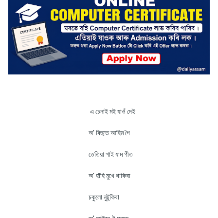
এ চেনাই মই যাওঁ দেই
অ' বিহুতে আহিম গৈ
তেতিয়া গাই যাম গীত
অ' হাঁহি মুখে থাকিবা
চকুলো নুটুকিবা