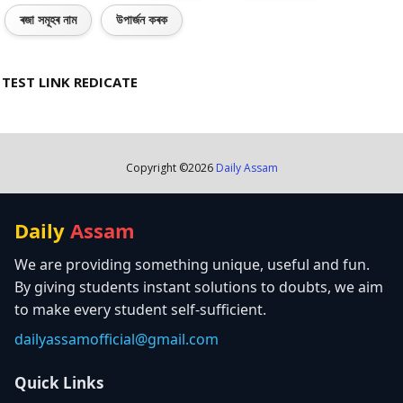
ৰজা সমূহৰ নাম
উপাৰ্জন কৰক
TEST LINK REDICATE
Copyright ©
2026
Daily Assam
Daily
Assam
We are providing something unique, useful and fun.
By giving students instant solutions to doubts, we aim
to make every student self-sufficient.
dailyassamofficial@gmail.com
Quick Links