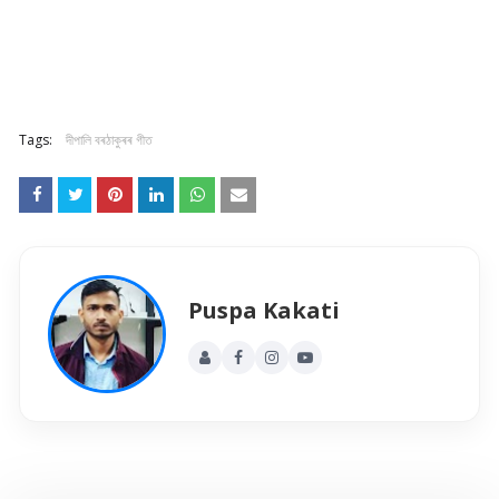
Tags:
দীপালি বৰঠাকুৰৰ গীত
Puspa Kakati