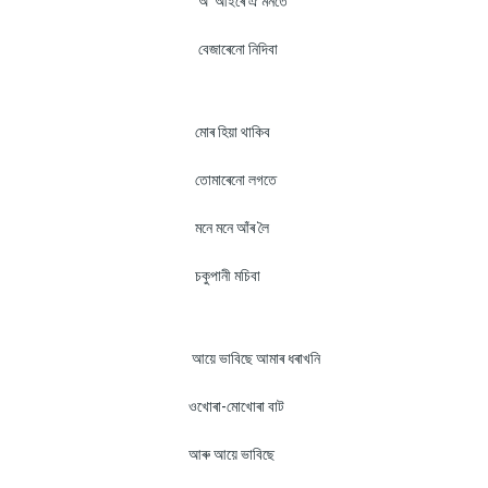
অ' আইৰে ঐ মনতে
বেজাৰেনো নিদিবা
মোৰ হিয়া থাকিব
তোমাৰেনো লগতে
মনে মনে আঁৰ লৈ
চকুপানী মচিবা
আয়ে ভাবিছে আমাৰ ধৰাখনি
ওখোৰা-মোখোৰা বাট
আৰু আয়ে ভাবিছে