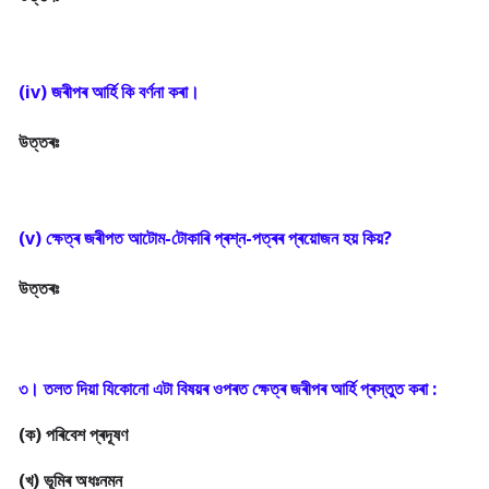
(iv) জৰীপৰ আৰ্হি কি বৰ্ণনা কৰা।
উত্তৰঃ
(v) ক্ষেত্ৰ জৰীপত আটোম-টোকাৰি প্ৰশ্ন-পত্ৰৰ প্ৰয়োজন হয় কিয়?
উত্তৰঃ
(ক) পৰিবেশ প্ৰদূষণ

(খ) ভূমিৰ অধঃনমন
