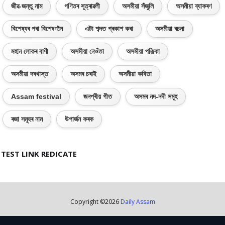
জীৱ-জন্তু নাম
গণিতৰ সূত্ৰাৱলী
অসমীয়া সঁজুলি
অসমীয়া ব্যাকৰণ
বিশেষ্যৰ পৰা বিশেষণলৈ
এটা শব্দত প্ৰকাশ কৰা
অসমীয়া ৰচনা
মহান লোকৰ বাণী
অসমীয়া নেওঁতা
অসমীয়া পঞ্জিকা
অসমীয়া দৰখাস্ত
অসমৰ চৰাই
অসমীয়া কবিতা
Assam festival
জনপ্ৰীয় গীত
অসমৰ নদ-নদী সমূহ
ৰজা সমূহৰ নাম
উপাৰ্জন কৰক
TEST LINK REDICATE
Copyright ©
2026
Daily Assam