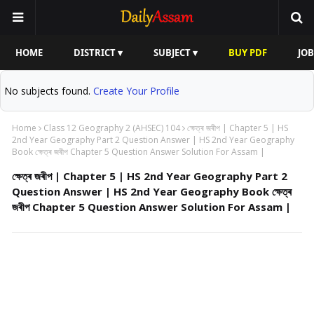
HOME
DISTRICT ▾
SUBJECT ▾
BUY PDF
JOB
No subjects found.
Create Your Profile
Home
Class 12 Geography 2 (AHSEC) 104
ক্ষেত্ৰ জৰীপ | Chapter 5 | HS
2nd Year Geography Part 2 Question Answer | HS 2nd Year Geography
Book ক্ষেত্ৰ জৰীপ Chapter 5 Question Answer Solution For Assam |
ক্ষেত্ৰ জৰীপ | Chapter 5 | HS 2nd Year Geography Part 2
Question Answer | HS 2nd Year Geography Book ক্ষেত্ৰ
জৰীপ Chapter 5 Question Answer Solution For Assam |