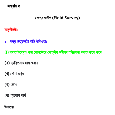
অধ্যায় ৫
ক্ষেত্ৰ জৰীপ (Field Survey)
অনুশীলনীঃ
(ক) ব্যক্তিগত সাক্ষাৎকাৰ

(খ) গৌণ তথ্য

(গ) জোখ

(ঘ) প্রয়োগ কার্য
উত্তৰঃ