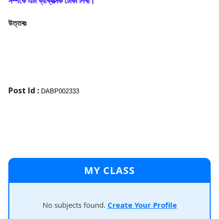
সম্পর্কে এটা ব্যাখ্যাত্মক টোকা লিখা।
উত্তৰঃ
Post Id : 
DABP002333
MY CLASS
No subjects found.
Create Your Profile