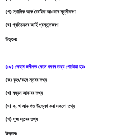
(গ) স্থানিক আৰু বৈষয়িক আওতাৰ সূত্ৰীকৰণ

(ঘ) প্ৰতিচয়নৰ আৰ্হি প্ৰস্তুতকৰণ
উত্তৰঃ
(ক) বৃহৎ/বহল স্তৰৰ তথ্য

(খ) মধ্যম আকাৰৰ তথ্য

(ঘ) ক, খ আৰু গত উল্লেখ কৰা সকলো তথ্য

(গ) সূক্ষ্ম স্তৰৰ তথ্য
উত্তৰঃ