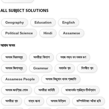
ALL SUBJECT SOLUTIONS
Geography
Education
English
Political Science
Hindi
Assamese
আমাৰ অসম
অসমৰ দিৱসসমূহ
অসমীয়া কিতাপ
সহজ লভ্য বন দৰবৰ গুণ
অসমৰ জিলাসমূহ
Grammar
সমাৰ্থক শব্দ
বিপৰীত শব্দ
Assamese People
অসমৰ কিছুমান ধানৰ প্ৰজাতি
অসমৰ জনপ্ৰিয় লোক
অসমীয়া কাহিনী
ভাৰতবৰ্ষৰ প্ৰৱিত্ৰ তীৰ্থস্থান
অসমীয়া শব্দ
বাক্য ৰচনা
অসমৰ উদ্ভিদ
কম্পিউটাৰত আঁকা ছবি