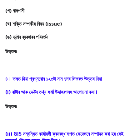
(গ) বানপানী

(ঘ) শক্তি সম্পৰ্কীয় বিষয় (issue)

(ঙ) ভূমিৰ ব্যৱহাৰৰ পৰিৱৰ্তন
উত্তৰঃ
(i) ৰাষ্টাৰ আৰু ভেক্টৰ তথ্য ফৰ্মা উদাহৰণসহ আলোচনা কৰা।
উত্তৰঃ
(ii) GIS সম্বন্ধিত কাৰ্যাৱলী ক্ৰমবদ্ধ ৰূপত কেনেদৰে সম্পাদন কৰা হয় সেই 