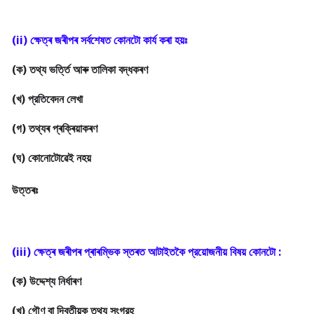
(ক) তথ্য ভৰ্ত্তি আৰু তালিকা বদ্ধকৰণ

(খ) প্রতিবেদন লেখা

(গ) তথ্যৰ প্ৰক্ৰিয়াকৰণ

(ঘ) কোনোটোৱেই নহয়
উত্তৰঃ
(ক) উদ্দেশ্য নিৰ্ধাৰণ

(খ) গৌণ বা দ্বিতীয়ক তথ্য সংগ্রহ
