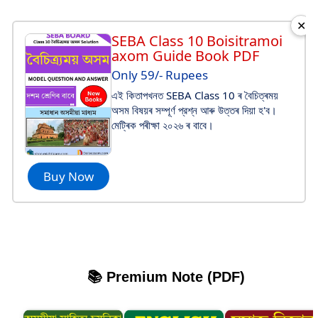
✕
SEBA Class 10 Boisitramoi
axom Guide Book PDF
Only 59/- Rupees
এই কিতাপখনত SEBA Class 10 ৰ বৈচিত্ৰময়
অসম বিষয়ৰ সম্পূর্ণ প্রশ্ন আৰু উত্তৰ দিয়া হ'ব।
মেট্ৰিক পৰীক্ষা ২০২৬ ৰ বাবে।
Buy Now
📚 Premium Note (PDF)