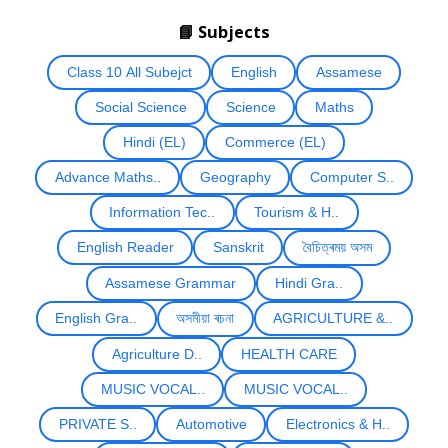
📘 Subjects
Class 10 All Subejct
English
Assamese
Social Science
Science
Maths
Hindi (EL)
Commerce (EL)
Advance Maths..
Geography
Computer S..
Information Tec..
Tourism & H..
English Reader
Sanskrit
বৈচিত্ৰময় অসম
Assamese Grammar
Hindi Gra..
English Gra..
অসমীয়া ৰচনা
AGRICULTURE &..
Agriculture D..
HEALTH CARE
MUSIC VOCAL..
MUSIC VOCAL..
PRIVATE S..
Automotive
Electronics & H..