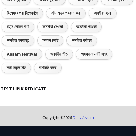
বিশেষ্যৰ পৰা বিশেষণলৈ
এটা শব্দত প্ৰকাশ কৰা
অসমীয়া ৰচনা
মহান লোকৰ বাণী
অসমীয়া নেওঁতা
অসমীয়া পঞ্জিকা
অসমীয়া দৰখাস্ত
অসমৰ চৰাই
অসমীয়া কবিতা
Assam festival
জনপ্ৰীয় গীত
অসমৰ নদ-নদী সমূহ
ৰজা সমূহৰ নাম
উপাৰ্জন কৰক
TEST LINK REDICATE
Copyright ©
2026
Daily Assam