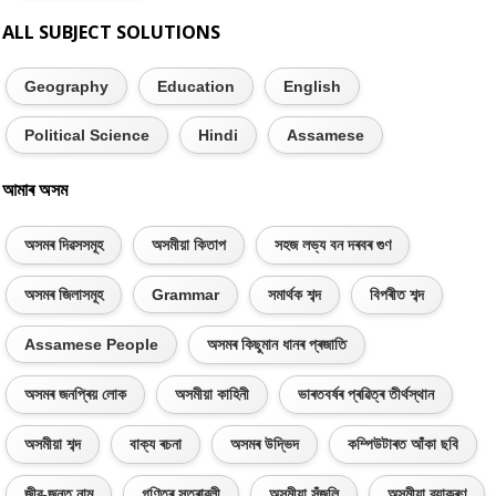
ALL SUBJECT SOLUTIONS
Geography
Education
English
Political Science
Hindi
Assamese
আমাৰ অসম
অসমৰ দিৱসসমূহ
অসমীয়া কিতাপ
সহজ লভ্য বন দৰবৰ গুণ
অসমৰ জিলাসমূহ
Grammar
সমাৰ্থক শব্দ
বিপৰীত শব্দ
Assamese People
অসমৰ কিছুমান ধানৰ প্ৰজাতি
অসমৰ জনপ্ৰিয় লোক
অসমীয়া কাহিনী
ভাৰতবৰ্ষৰ প্ৰৱিত্ৰ তীৰ্থস্থান
অসমীয়া শব্দ
বাক্য ৰচনা
অসমৰ উদ্ভিদ
কম্পিউটাৰত আঁকা ছবি
জীৱ-জন্তু নাম
গণিতৰ সূত্ৰাৱলী
অসমীয়া সঁজুলি
অসমীয়া ব্যাকৰণ