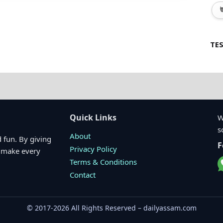
উ
TES
Quick Links
W
s
About
 fun. By giving
F
Privacy Policy
o make every
Terms & Conditions
Contact
© 2017-2026 All Rights Reserved – dailyassam.com