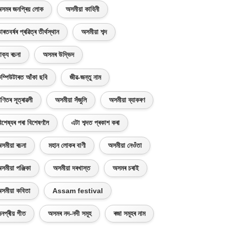
সমৰ জনপ্ৰিয় লোক
অসমীয়া কাহিনী
াৰতবৰ্ষৰ প্ৰৱিত্ৰ তীৰ্থস্থান
অসমীয়া শব্দ
াক্য ৰচনা
অসমৰ উদ্ভিদ
ম্পিউটাৰত আঁকা ছবি
জীৱ-জন্তু নাম
ণিতৰ সূত্ৰাৱলী
অসমীয়া সঁজুলি
অসমীয়া ব্যাকৰণ
িশেষ্যৰ পৰা বিশেষণলৈ
এটা শব্দত প্ৰকাশ কৰা
সমীয়া ৰচনা
মহান লোকৰ বাণী
অসমীয়া নেওঁতা
সমীয়া পঞ্জিকা
অসমীয়া দৰখাস্ত
অসমৰ চৰাই
সমীয়া কবিতা
Assam festival
নপ্ৰীয় গীত
অসমৰ নদ-নদী সমূহ
ৰজা সমূহৰ নাম