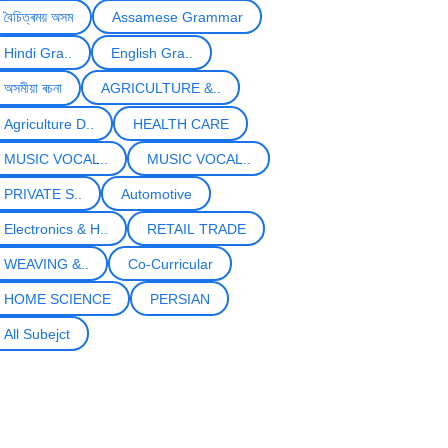
বৈচিত্ৰময় অসম
Assamese Grammar
Hindi Gra..
English Gra..
অসমীয়া ৰচনা
AGRICULTURE &..
Agriculture D..
HEALTH CARE
MUSIC VOCAL..
MUSIC VOCAL..
PRIVATE S..
Automotive
Electronics & H..
RETAIL TRADE
WEAVING &..
Co-Curricular
HOME SCIENCE
PERSIAN
All Subejct