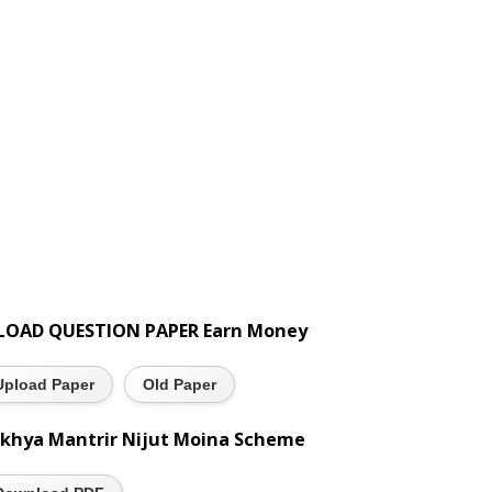
LOAD QUESTION PAPER Earn Money
English
Geography
Computer Science
Supplementa
Upload Paper
Old Paper
BUY NOW
BUY NOW
BUY NOW
khya Mantrir Nijut Moina Scheme