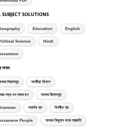
Download PDF
L SUBJECT SOLUTIONS
Geography
Education
English
Political Science
Hindi
Assamese
ৰ অসম
সমৰ দিৱসসমূহ
অসমীয়া কিতাপ
হজ লভ্য বন দৰবৰ গুণ
অসমৰ জিলাসমূহ
Grammar
সমাৰ্থক শব্দ
বিপৰীত শব্দ
Assamese People
অসমৰ কিছুমান ধানৰ প্ৰজাতি