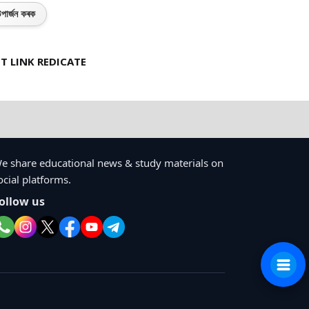
পাৰ্জন কৰক
T LINK REDICATE
e share educational news & study materials on
ocial platforms.
ollow us