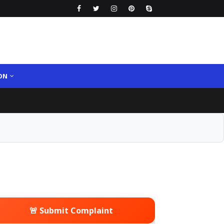
ON
🚨 Submit Complaint