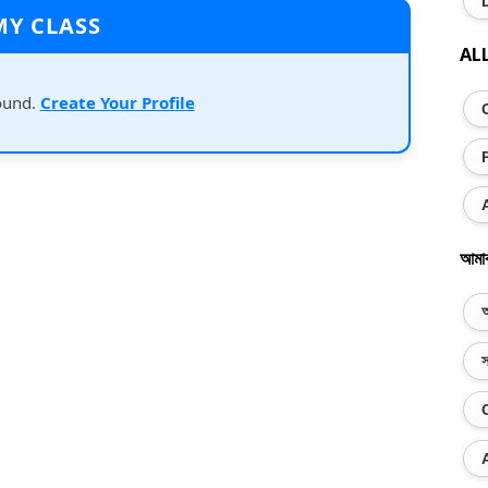
MY CLASS
AL
ound.
Create Your Profile
আমা
অ
স