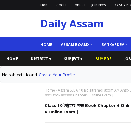
Home
About
Contact
Join Now
PRIVACY PO
Daily Assam
HOME
ASSAM BOARD
SANKARDEV
HOME
DISTRICT ▾
SUBJECT ▾
BUY PDF
JOB
No subjects found.
Create Your Profile
Home
Assam SEBA 10 Boisitramoi axom AM Ans
C
অসম Book মৰাণসকল Chapter 6 Online Exam |
Class 10 বৈচিত্ৰ্য়ময় অসম Book Chapter 6 Onli
6 Online Exam |