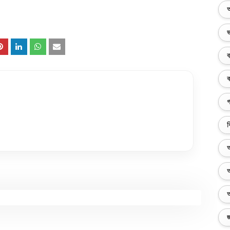
অ
ভ
ব
ক
গ
ব
অ
অ
অ
জ