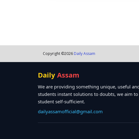
Copyright ©
2026
Daily Assam
Daily
Assam
We are providing something unique, useful and
students instant solutions to doubts, we aim t
student self-sufficient.
dailyassamofficial@gmail.com