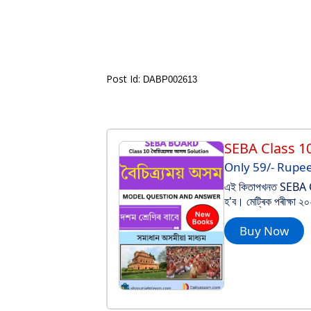
Post Id:
DABP002613
SEBA Class 1
Only 59/- Rupe
এই কিতাপখনত SEBA Clas
হ'ব। মেট্ৰিক পৰীক্ষা ২
Buy Now