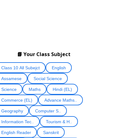
📘 Your Class Subject
Class 10 All Subejct
English
Assamese
Social Science
Science
Maths
Hindi (EL)
Commerce (EL)
Advance Maths..
Geography
Computer S..
Information Tec..
Tourism & H..
English Reader
Sanskrit