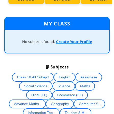
MY CLASS
No subjects found.
Create Your Profile
📘 Subjects
Class 10 All Subejct
English
Assamese
Social Science
Science
Maths
Hindi (EL)
Commerce (EL)
Advance Maths..
Geography
Computer S..
Information Tec..
Tourism & H..