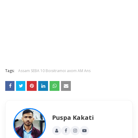
Tags:
Assam SEBA 10 Boisitramoi axom AM Ans
Puspa Kakati