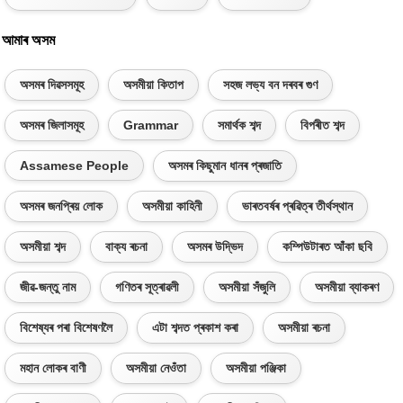
আমাৰ অসম
অসমৰ দিৱসসমূহ
অসমীয়া কিতাপ
সহজ লভ্য বন দৰবৰ গুণ
অসমৰ জিলাসমূহ
Grammar
সমাৰ্থক শব্দ
বিপৰীত শব্দ
Assamese People
অসমৰ কিছুমান ধানৰ প্ৰজাতি
অসমৰ জনপ্ৰিয় লোক
অসমীয়া কাহিনী
ভাৰতবৰ্ষৰ প্ৰৱিত্ৰ তীৰ্থস্থান
অসমীয়া শব্দ
বাক্য ৰচনা
অসমৰ উদ্ভিদ
কম্পিউটাৰত আঁকা ছবি
জীৱ-জন্তু নাম
গণিতৰ সূত্ৰাৱলী
অসমীয়া সঁজুলি
অসমীয়া ব্যাকৰণ
বিশেষ্যৰ পৰা বিশেষণলৈ
এটা শব্দত প্ৰকাশ কৰা
অসমীয়া ৰচনা
মহান লোকৰ বাণী
অসমীয়া নেওঁতা
অসমীয়া পঞ্জিকা