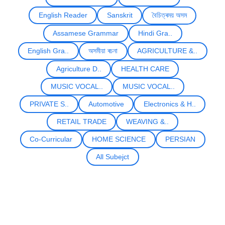
English Reader
Sanskrit
বৈচিত্ৰময় অসম
Assamese Grammar
Hindi Gra..
English Gra..
অসমীয়া ৰচনা
AGRICULTURE &..
Agriculture D..
HEALTH CARE
MUSIC VOCAL..
MUSIC VOCAL..
PRIVATE S..
Automotive
Electronics & H..
RETAIL TRADE
WEAVING &..
Co-Curricular
HOME SCIENCE
PERSIAN
All Subejct