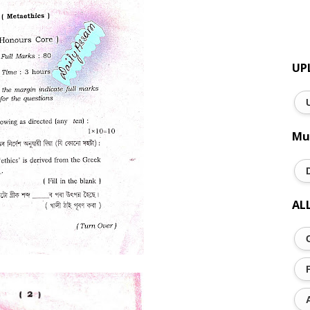
UP
Mu
AL