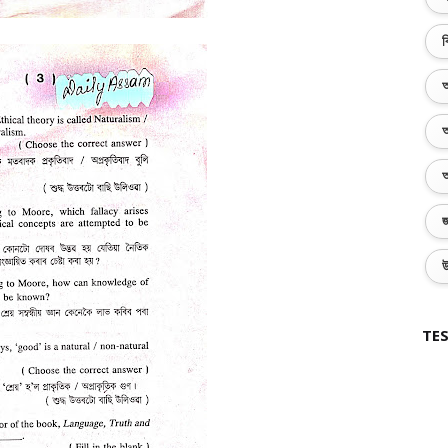
ব
অ
অ
অ
জ
উ
TES