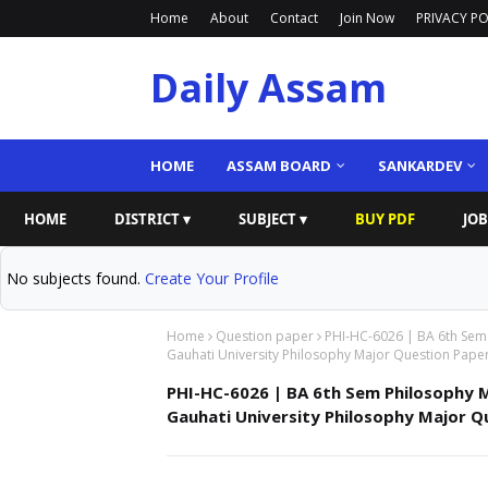
Home
About
Contact
Join Now
PRIVACY PO
Daily Assam
HOME
ASSAM BOARD
SANKARDEV
HOME
DISTRICT ▾
SUBJECT ▾
BUY PDF
JOB
No subjects found.
Create Your Profile
Home
Question paper
PHI-HC-6026 | BA 6th Sem
Gauhati University Philosophy Major Question Pape
PHI-HC-6026 | BA 6th Sem Philosophy 
Gauhati University Philosophy Major Q