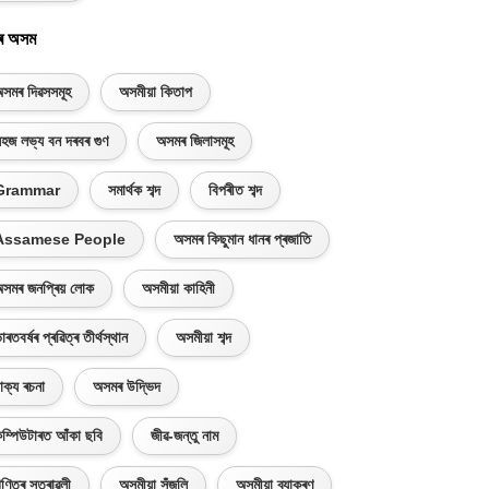
ৰ অসম
সমৰ দিৱসসমূহ
অসমীয়া কিতাপ
হজ লভ্য বন দৰবৰ গুণ
অসমৰ জিলাসমূহ
Grammar
সমাৰ্থক শব্দ
বিপৰীত শব্দ
Assamese People
অসমৰ কিছুমান ধানৰ প্ৰজাতি
সমৰ জনপ্ৰিয় লোক
অসমীয়া কাহিনী
াৰতবৰ্ষৰ প্ৰৱিত্ৰ তীৰ্থস্থান
অসমীয়া শব্দ
াক্য ৰচনা
অসমৰ উদ্ভিদ
ম্পিউটাৰত আঁকা ছবি
জীৱ-জন্তু নাম
ণিতৰ সূত্ৰাৱলী
অসমীয়া সঁজুলি
অসমীয়া ব্যাকৰণ