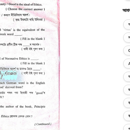
আমা
অ
স
অ
ভ
ব
ক
গ