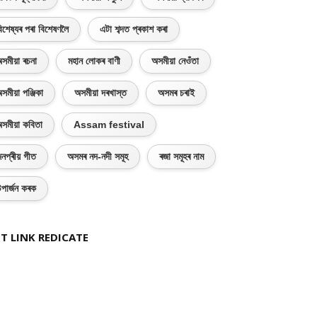
িশেষ্যৰ পৰা বিশেষণলৈ
এটা শব্দত প্ৰকাশ কৰা
সমীয়া ৰচনা
মহান লোকৰ বাণী
অসমীয়া নেওঁতা
সমীয়া পঞ্জিকা
অসমীয়া দৰখাস্ত
অসমৰ চৰাই
সমীয়া কবিতা
Assam festival
নপ্ৰীয় গীত
অসমৰ নদ-নদী সমূহ
ৰজা সমূহৰ নাম
পাৰ্জন কৰক
T LINK REDICATE