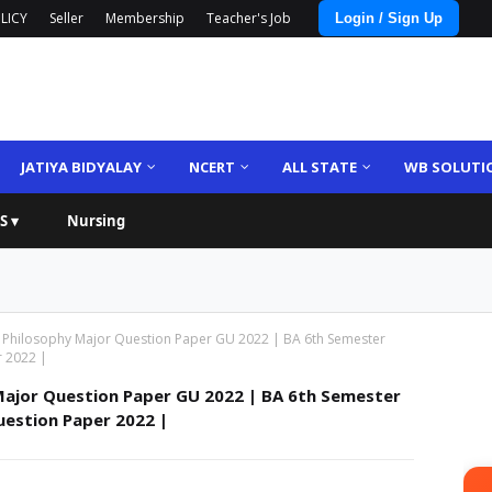
LICY
Seller
Membership
Teacher's Job
Login / Sign Up
JATIYA BIDYALAY
NCERT
ALL STATE
WB SOLUTI
S ▾
Nursing
 Philosophy Major Question Paper GU 2022 | BA 6th Semester
r 2022 |
Major Question Paper GU 2022 | BA 6th Semester
uestion Paper 2022 |