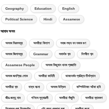
Geography
Education
English
Political Science
Hindi
Assamese
আমাৰ অসম
অসমৰ দিৱসসমূহ
অসমীয়া কিতাপ
সহজ লভ্য বন দৰবৰ গুণ
অসমৰ জিলাসমূহ
Grammar
সমাৰ্থক শব্দ
বিপৰীত শব্দ
Assamese People
অসমৰ কিছুমান ধানৰ প্ৰজাতি
অসমৰ জনপ্ৰিয় লোক
অসমীয়া কাহিনী
ভাৰতবৰ্ষৰ প্ৰৱিত্ৰ তীৰ্থস্থান
অসমীয়া শব্দ
বাক্য ৰচনা
অসমৰ উদ্ভিদ
কম্পিউটাৰত আঁকা ছবি
জীৱ-জন্তু নাম
গণিতৰ সূত্ৰাৱলী
অসমীয়া সঁজুলি
অসমীয়া ব্যাকৰণ
বিশেষ্যৰ পৰা বিশেষণলৈ
এটা শব্দত প্ৰকাশ কৰা
অসমীয়া ৰচনা