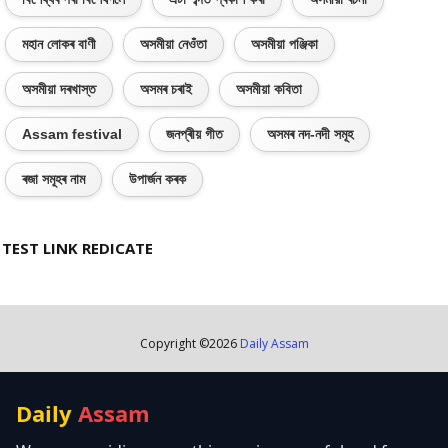
মহান লোকৰ বাণী
অসমীয়া নেওঁতা
অসমীয়া পঞ্জিকা
অসমীয়া দৰখাস্ত
অসমৰ চৰাই
অসমীয়া কবিতা
Assam festival
জনপ্ৰীয় গীত
অসমৰ নদ-নদী সমূহ
ৰজা সমূহৰ নাম
উপাৰ্জন কৰক
TEST LINK REDICATE
Copyright ©
2026
Daily Assam
Daily
Assam