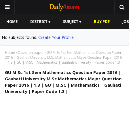
HOME
DISTRICT ▾
SUBJECT ▾
BUY PDF
JOB
No subjects found.
Create Your Profile
Home
Question paper
GU M.Sc 1st Sem Mathematics Question Paper
2016 | Gauhati University M.Sc Mathematics Major Question Paper 2016
| 1.3 | GU | M.SC | Mathematics | Gauhati University | Paper Code 1.3 |
GU M.Sc 1st Sem Mathematics Question Paper 2016 |
Gauhati University M.Sc Mathematics Major Question
Paper 2016 | 1.3 | GU | M.SC | Mathematics | Gauhati
University | Paper Code 1.3 |