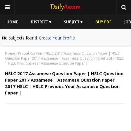
HOME
DISTRICT ▾
SUBJECT ▾
BUY PDF
JOB
No subjects found.
Create Your Profile
Home
Prabal Konwar
HSLC 2017 Assamese Question Paper | HSLC
Question Paper 2017 Assamese | Assamese Question Paper 2017 HSLC
| HSLC Previous Year Assamese Question Paper |
HSLC 2017 Assamese Question Paper | HSLC Question
Paper 2017 Assamese | Assamese Question Paper
2017 HSLC | HSLC Previous Year Assamese Question
Paper |