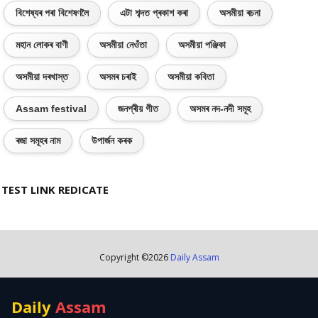
বিশেষ্যৰ পৰা বিশেষণলৈ
এটা শব্দত প্ৰকাশ কৰা
অসমীয়া ৰচনা
মহান লোকৰ বাণী
অসমীয়া নেওঁতা
অসমীয়া পঞ্জিকা
অসমীয়া দৰখাস্ত
অসমৰ চৰাই
অসমীয়া কবিতা
Assam festival
জনপ্ৰীয় গীত
অসমৰ নদ-নদী সমূহ
ৰজা সমূহৰ নাম
উপাৰ্জন কৰক
TEST LINK REDICATE
Copyright ©
2026
Daily Assam
Daily
Assam