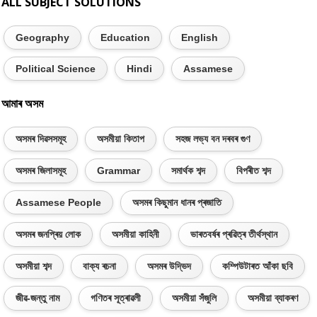
ALL SUBJECT SOLUTIONS
Geography
Education
English
Political Science
Hindi
Assamese
আমাৰ অসম
অসমৰ দিৱসসমূহ
অসমীয়া কিতাপ
সহজ লভ্য বন দৰবৰ গুণ
অসমৰ জিলাসমূহ
Grammar
সমাৰ্থক শব্দ
বিপৰীত শব্দ
Assamese People
অসমৰ কিছুমান ধানৰ প্ৰজাতি
অসমৰ জনপ্ৰিয় লোক
অসমীয়া কাহিনী
ভাৰতবৰ্ষৰ প্ৰৱিত্ৰ তীৰ্থস্থান
অসমীয়া শব্দ
বাক্য ৰচনা
অসমৰ উদ্ভিদ
কম্পিউটাৰত আঁকা ছবি
জীৱ-জন্তু নাম
গণিতৰ সূত্ৰাৱলী
অসমীয়া সঁজুলি
অসমীয়া ব্যাকৰণ