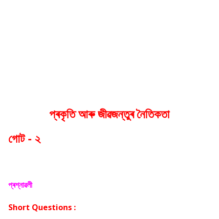
প্ৰকৃতি আৰু জীৱজন্তুৰ নৈতিকতা
গোট - ২
প্ৰশ্নাৱলী
Short Questions :