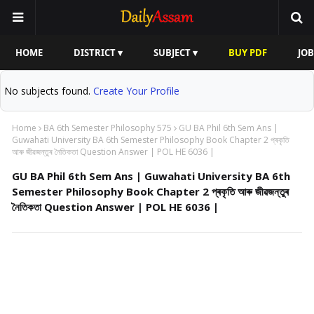
HOME
DISTRICT ▾
SUBJECT ▾
BUY PDF
JOB
No subjects found.
Create Your Profile
Home
BA 6th Semester Philosophy 575
GU BA Phil 6th Sem Ans |
Guwahati University BA 6th Semester Philosophy Book Chapter 2 প্ৰকৃতি
আৰু জীৱজন্তুৰ নৈতিকতা Question Answer | POL HE 6036 |
GU BA Phil 6th Sem Ans | Guwahati University BA 6th
Semester Philosophy Book Chapter 2 প্ৰকৃতি আৰু জীৱজন্তুৰ
নৈতিকতা Question Answer | POL HE 6036 |