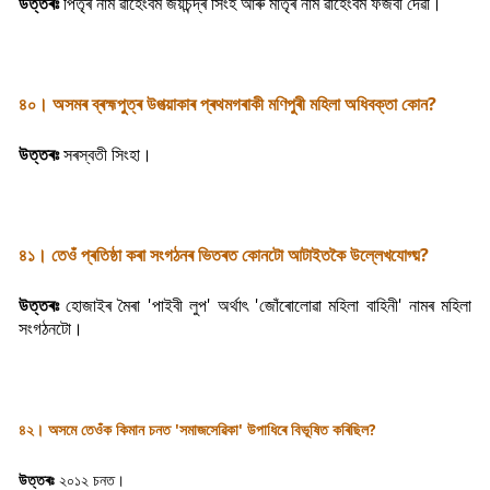
উত্তৰঃ
পিতৃৰ নাম ৱাহেংবম জয়চন্দ্ৰ সিংহ আৰু মাতৃৰ নাম ৱাহেংবম ফজবী দেৱী।
৪০। অসমৰ ব্ৰহ্মপুত্ৰ উপত্য়াকাৰ প্ৰথমগৰাকী মণিপুৰী মহিলা অধিবক্তা কোন?
উত্তৰঃ
সৰস্বতী সিংহা।
৪১। তেওঁ প্ৰতিষ্ঠা কৰা সংগঠনৰ ভিতৰত কোনটো আটাইতকৈ উল্লেখযোগ্য়?
উত্তৰঃ
হোজাইৰ মৈৰা 'পাইবী লুপ' অৰ্থাৎ 'জোঁৰোলোৱা মহিলা বাহিনী' নামৰ মহিলা
সংগঠনটো।
৪২। অসমে তেওঁক কিমান চনত 'সমাজসেৱিকা' উপাধিৰে বিভূষিত কৰিছিল?
উত্তৰঃ
২০১২ চনত।