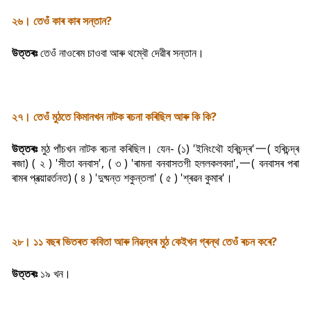
২৬। তেওঁ কাৰ কাৰ সন্তান?
উত্তৰঃ
তেওঁ নাওৰেম চাওবা আৰু থম্বৌ দেৱীৰ সন্তান।
২৭। তেওঁ মুঠতে কিমানখন নাটক ৰচনা কৰিছিল আৰু কি কি?
উত্তৰঃ
মুঠ পাঁচখন নাটক ৰচনা কৰিছিল। যেন- (১) 'ইনিংথৌ হৰিচন্দ্ৰ'一( হৰিচন্দ্ৰ
ৰজা) ( ২ ) 'সীতা বনবাস', ( ৩ ) 'ৰামনা বনবাসতগী হললকলবদা',一( বনবাসৰ পৰা
ৰামৰ প্ৰত্য়াৱৰ্তনত) ( ৪ ) 'দুষ্মন্ত শকুন্তলা' ( ৫ ) 'শ্ৰৱন কুমাৰ'।
২৮। ১১ বছৰ ভিতৰত কবিতা আৰু নিৱন্ধৰ মুঠ কেইখন গ্ৰন্থ তেওঁ ৰচন কৰে?
উত্তৰঃ
১৯ খন।