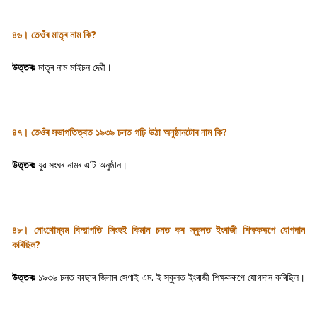
৪৬। তেওঁৰ মাতৃৰ নাম কি?
উত্তৰঃ
মাতৃৰ নাম মাইচন দেৱী।
৪৭। তেওঁৰ সভাপতিত্বত ১৯৩৯ চনত গঢ়ি উঠা অনুষ্ঠানটোৰ নাম কি?
উত্তৰঃ
যুৱ সংঘৰ নামৰ এটি অনুষ্ঠান।
৪৮। নোংথোম্বম বিদ্য়াপতি সিংহই কিমান চনত কৰ স্কুলত ইংৰাজী শিক্ষকৰূপে যোগদান
কৰিছিল?
উত্তৰঃ
১৯৩৬ চনত কাছাৰ জিলাৰ সেণাই এম. ই স্কুলত ইংৰাজী শিক্ষকৰূপে যোগদান কৰিছিল।