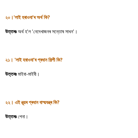
২০।'লাই হৰাওবা'ৰ অৰ্থ কি?
উত্তৰঃ
অৰ্থ হ'ল 'নেদেখাজনৰ সন্তোষ সাধন'।
২১। 'লাই হৰাওবা'ৰ প্ৰধান শিল্পী কি?
উত্তৰঃ
মাইবা-মাইবী।
২২। এই নূত্য়ৰ প্ৰধান বাদ্য়যন্ত্ৰ কি?
উত্তৰঃ
পেনা।