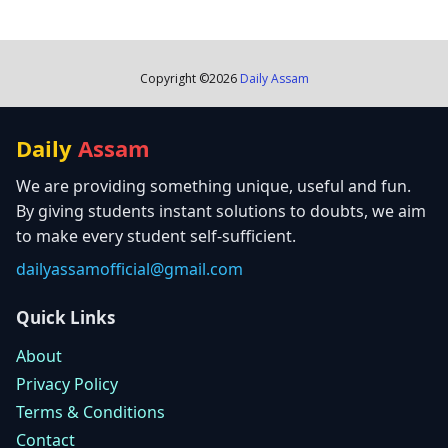
Copyright ©
2026
Daily Assam
Daily
Assam
We are providing something unique, useful and fun.
By giving students instant solutions to doubts, we aim
to make every student self-sufficient.
dailyassamofficial@gmail.com
Quick Links
About
Privacy Policy
Terms & Conditions
Contact