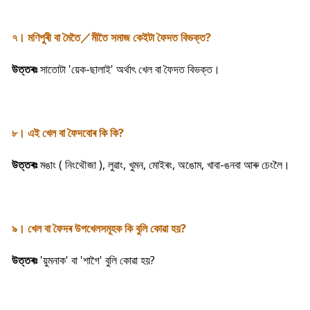
৭। মণিপুৰী বা মৈতৈ／মীতৈ সমাজ কেইটা ফৈদত বিভক্ত?
উত্তৰঃ
সাতোটা 'য়েক-ছালাই' অৰ্থাৎ খেল বা ফৈদত বিভক্ত।
৮। এই খেল বা ফৈদবোৰ কি কি?
উত্তৰঃ
মঙাং ( নিংথৌজা ), লুৱাং, খুমন, মোইৰং, অঙোম, খাবা-ঙনবা আৰু চেংলৈ।
৯। খেল বা ফৈদৰ উপখেলসমূহক কি বুলি কোৱা হয়?
উত্তৰঃ
'য়ুমনাক' বা 'শাগৈ' বুলি কোৱা হয়?