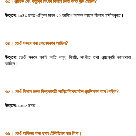
৩৩। নৃত্য়গুৰু কে. যতীন্দ্ৰ সিংহৰ কিমান চনত ক'ত জন্ম হৈছিল?
উত্তৰঃ
১৯৪৩ চনত এপ্ৰিল মাহৰ ২২ তাৰিখে অসমৰ কাছাৰ জিলাৰ লক্ষীমপুৰত।
৩৪। তেওঁ সৰুৰে পৰা কেনেধৰণৰ আছিল?
উত্তৰঃ
তেওঁ সৰুৰে পৰাই অতি নম্ৰ, বিনয়ী, সংগীত তথা নৃত্য়প্ৰেমী ভালপোৱা
আছিল।
৩৫। তেওঁ কিমান চনত বিশ্বভাৰতী শান্তিনিকেতনলৈ নৃত্য়শিক্ষাৰ বাবে গৈছিল?
উত্তৰঃ
১৯৬৫ চনত।
৩৬। তেওঁ অভিনয় কৰা দুখন টেলিফিল্মৰ নাম লিখা।