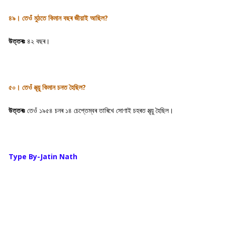
৪৯। তেওঁ মুঠতে কিমান বছৰ জীয়াই আছিল?
উত্তৰঃ
৪২ বছৰ।
৫০। তেওঁ মৃত্য়ু কিমান চনত হৈছিল?
উত্তৰঃ
তেওঁ ১৯৫৪ চনৰ ১৪ চেপ্তেম্বৰ তাৰিখে সোণাই চহৰত মৃত্য়ু হৈছিল।
Type By-Jatin Nath