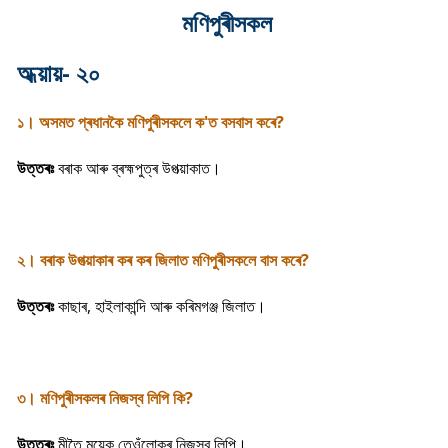
মণিপুৰীসকল
অধ্য়ায়- ২০
১। অসমত প্ৰধানকৈ মণিপুৰীসকলে ক'ত বসবাস কৰে?
উত্তৰঃ
বৰাক আৰু ব্ৰহ্মপুত্ৰ উপত্য়াকাত।
২। বৰাক উপত্য়াকাৰ কৰ কৰ জিলাত মণিপুৰীসকলে বাস কৰে?
উত্তৰঃ
কাছাৰ, হাইলাকান্দি আৰু কৰিমগঞ্জ জিলাত।
৩। মণিপুৰীসকলৰ নিজস্ব লিপি কি?
উত্তৰঃ
মীতৈ ময়েক তেওঁলোকৰ নিজস্ব লিপি।