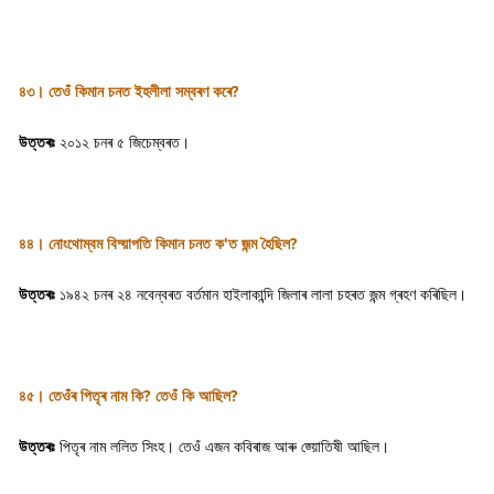
৪৩। তেওঁ কিমান চনত ইহলীলা সম্বৰণ কৰে?
উত্তৰঃ
২০১২ চনৰ ৫ জিচেম্বৰত।
৪৪। নোংথোম্বম বিদ্য়াপতি কিমান চনত ক'ত জন্ম হৈছিল?
উত্তৰঃ
১৯৪২ চনৰ ২৪ নবেন্বৰত বৰ্তমান হাইলাকান্দি জিলাৰ লালা চহৰত জন্ম গ্ৰহণ কৰিছিল।
৪৫। তেওঁৰ পিতৃৰ নাম কি? তেওঁ কি আছিল?
উত্তৰঃ
পিতৃৰ নাম ললিত সিংহ। তেওঁ এজন কবিৰাজ আৰু জ্য়োতিষী আছিল।