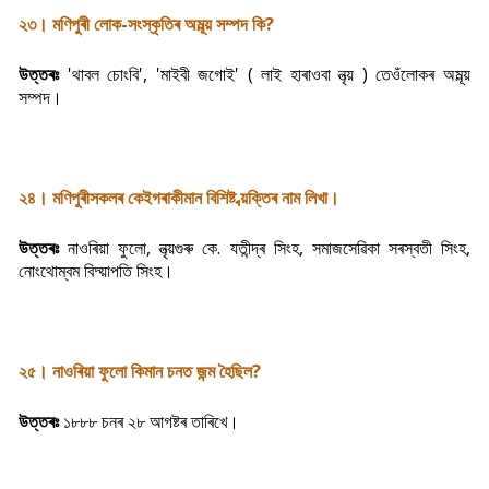
২৩। মণিপুৰী লোক-সংস্কৃতিৰ অমূল্য় সম্পদ কি?
উত্তৰঃ
'থাবল চোংবি', 'মাইবী জগোই' ( লাই হাৰাওবা নৃত্য় ) তেওঁলোকৰ অমূল্য়
সম্পদ।
২৪। মণিপুৰীসকলৰ কেইগৰাকীমান বিশিষ্ট ব্য়ক্তিৰ নাম লিখা।
উত্তৰঃ
নাওৰিয়া ফুলো, নৃত্য়গুৰু কে. যতীন্দ্ৰ সিংহ, সমাজসেৱিকা সৰস্বতী সিংহ,
নোংথোম্বম বিদ্য়াপতি সিংহ।
২৫। নাওৰিয়া ফুলো কিমান চনত জন্ম হৈছিল?
উত্তৰঃ
১৮৮৮ চনৰ ২৮ আগষ্টৰ তাৰিখে।