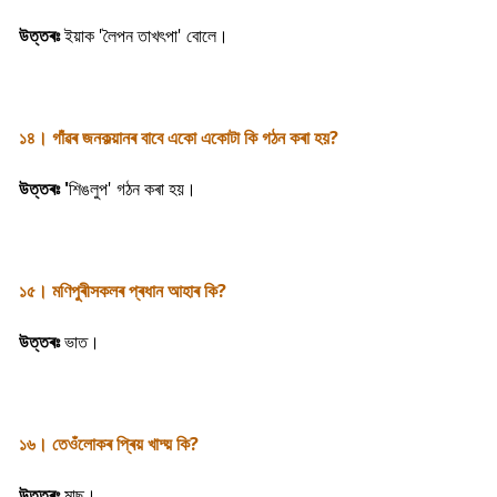
উত্তৰঃ
ইয়াক 'লৈপন তাখৎপা' বোলে।
১৪। গাঁৱৰ জনকল্য়ানৰ বাবে একো একোটা কি গঠন কৰা হয়?
উত্তৰঃ '
শিঙলুপ' গঠন কৰা হয়।
১৫। মণিপুৰীসকলৰ প্ৰধান আহাৰ কি?
উত্তৰঃ
ভাত।
১৬। তেওঁলোকৰ প্ৰিয় খাদ্য় কি?
উত্তৰঃ
মাছ।