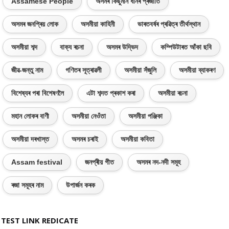
Assamese People
অসমৰ কিছুমান ধানৰ প্ৰজাতি
অসমৰ জনপ্ৰিয় লোক
অসমীয়া কাহিনী
ভাৰতবৰ্ষৰ প্ৰৱিত্ৰ তীৰ্থস্থান
অসমীয়া শব্দ
বাক্য ৰচনা
অসমৰ উদ্ভিদ
কম্পিউটাৰত আঁকা ছবি
জীৱ-জন্তু নাম
গণিতৰ সূত্ৰাৱলী
অসমীয়া সঁজুলি
অসমীয়া ব্যাকৰণ
বিশেষ্যৰ পৰা বিশেষণলৈ
এটা শব্দত প্ৰকাশ কৰা
অসমীয়া ৰচনা
মহান লোকৰ বাণী
অসমীয়া নেওঁতা
অসমীয়া পঞ্জিকা
অসমীয়া দৰখাস্ত
অসমৰ চৰাই
অসমীয়া কবিতা
Assam festival
জনপ্ৰীয় গীত
অসমৰ নদ-নদী সমূহ
ৰজা সমূহৰ নাম
উপাৰ্জন কৰক
TEST LINK REDICATE