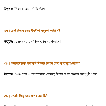
উত্তৰঃ '
ত্ৰিধাৰ' আৰু মীৰজিঙ্গাঁনসা'।
৩৭।তেওঁ কিমান চনত ইহলীলা সম্বৰণ কৰিছিল?
উত্তৰঃ
২০১৮ চনত ২ এপ্ৰিল তাৰিখে সোমবাৰে।
৩৮। সমাজসেৱিকা সৰস্বতী সিংহাৰ কিমান চনত ক'ত জন্ম হৈছিল?
উত্তৰঃ
১৯৫৮ চনৰ ৮ চেপ্তেম্বৰত হোজাই জিলাৰ লংকা অঞ্চলৰ আমপুখুৰী গাঁৱত
৩৯। তেওঁৰ পিতৃ আৰু মাতৃৰ নাম কি?