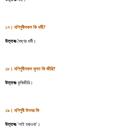
১৭। মণিপুৰীসকল কি ধৰ্মী?
উত্তৰঃ
বৈষ্ণৱ ধৰ্মী।
১৮। মণিপুৰীসকল মূলত কি জীৱি?
উত্তৰঃ
কৃষিজীৱি।
১৯। মণিপুৰী উৎসৱ কি
উত্তৰঃ
'লাই হৰাওবা'।