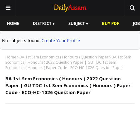
HOME
DISTRICT ▾
SUBJECT ▾
BUY PDF
JOB
No subjects found.
Create Your Profile
Home
BA 1st Sem Economics ( Honours ) Question Paper
BA 1st Sem
Economics ( Honours ) 2022 Question Paper | GU TDC 1st Sem
Economics ( Honours ) Paper Code - ECO-HC-1026 Question Paper
BA 1st Sem Economics ( Honours ) 2022 Question
Paper | GU TDC 1st Sem Economics ( Honours ) Paper
Code - ECO-HC-1026 Question Paper