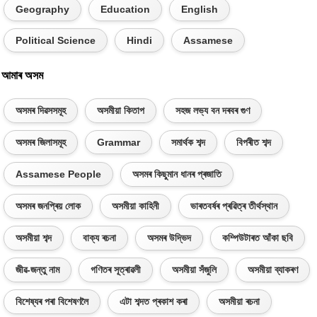
Geography
Education
English
Political Science
Hindi
Assamese
আমাৰ অসম
অসমৰ দিৱসসমূহ
অসমীয়া কিতাপ
সহজ লভ্য বন দৰবৰ গুণ
অসমৰ জিলাসমূহ
Grammar
সমাৰ্থক শব্দ
বিপৰীত শব্দ
Assamese People
অসমৰ কিছুমান ধানৰ প্ৰজাতি
অসমৰ জনপ্ৰিয় লোক
অসমীয়া কাহিনী
ভাৰতবৰ্ষৰ প্ৰৱিত্ৰ তীৰ্থস্থান
অসমীয়া শব্দ
বাক্য ৰচনা
অসমৰ উদ্ভিদ
কম্পিউটাৰত আঁকা ছবি
জীৱ-জন্তু নাম
গণিতৰ সূত্ৰাৱলী
অসমীয়া সঁজুলি
অসমীয়া ব্যাকৰণ
বিশেষ্যৰ পৰা বিশেষণলৈ
এটা শব্দত প্ৰকাশ কৰা
অসমীয়া ৰচনা