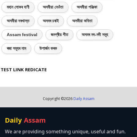
মহান লোকৰ বাণী
অসমীয়া নেওঁতা
অসমীয়া পঞ্জিকা
অসমীয়া দৰখাস্ত
অসমৰ চৰাই
অসমীয়া কবিতা
Assam festival
জনপ্ৰীয় গীত
অসমৰ নদ-নদী সমূহ
ৰজা সমূহৰ নাম
উপাৰ্জন কৰক
TEST LINK REDICATE
Copyright ©
2026
Daily Assam
Daily
Assam
We are providing something unique, useful and fun.