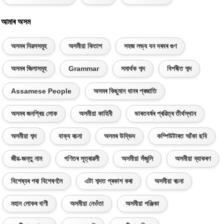
আমাৰ অসম
অসমৰ দিৱসসমূহ
অসমীয়া কিতাপ
সহজ লভ্য বন দৰবৰ গুণ
অসমৰ জিলাসমূহ
Grammar
সমাৰ্থক শব্দ
বিপৰীত শব্দ
Assamese People
অসমৰ কিছুমান ধানৰ প্ৰজাতি
অসমৰ জনপ্ৰিয় লোক
অসমীয়া কাহিনী
ভাৰতবৰ্ষৰ প্ৰৱিত্ৰ তীৰ্থস্থান
অসমীয়া শব্দ
বাক্য ৰচনা
অসমৰ উদ্ভিদ
কম্পিউটাৰত আঁকা ছবি
জীৱ-জন্তু নাম
গণিতৰ সূত্ৰাৱলী
অসমীয়া সঁজুলি
অসমীয়া ব্যাকৰণ
বিশেষ্যৰ পৰা বিশেষণলৈ
এটা শব্দত প্ৰকাশ কৰা
অসমীয়া ৰচনা
মহান লোকৰ বাণী
অসমীয়া নেওঁতা
অসমীয়া পঞ্জিকা