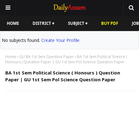
HOME
DISTRICT ▾
SUBJECT ▾
BUY PDF
JOB
No subjects found.
Create Your Profile
Home
GU BA 1st Sem Question Paper
BA 1st Sem Political Science (
Honours ) Question Paper | GU 1st Sem Pol Science Question Paper
BA 1st Sem Political Science ( Honours ) Question
Paper | GU 1st Sem Pol Science Question Paper