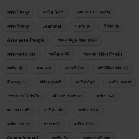
অসমৰ দিৱসসমূহ
অসমীয়া কিতাপ
সহজ লভ্য বন দৰবৰ গুণ
অসমৰ জিলাসমূহ
Grammar
সমাৰ্থক শব্দ
বিপৰীত শব্দ
Assamese People
অসমৰ কিছুমান ধানৰ প্ৰজাতি
অসমৰ জনপ্ৰিয় লোক
অসমীয়া কাহিনী
ভাৰতবৰ্ষৰ প্ৰৱিত্ৰ তীৰ্থস্থান
অসমীয়া শব্দ
বাক্য ৰচনা
অসমৰ উদ্ভিদ
কম্পিউটাৰত আঁকা ছবি
জীৱ-জন্তু নাম
গণিতৰ সূত্ৰাৱলী
অসমীয়া সঁজুলি
অসমীয়া ব্যাকৰণ
বিশেষ্যৰ পৰা বিশেষণলৈ
এটা শব্দত প্ৰকাশ কৰা
অসমীয়া ৰচনা
মহান লোকৰ বাণী
অসমীয়া নেওঁতা
অসমীয়া পঞ্জিকা
অসমীয়া দৰখাস্ত
অসমৰ চৰাই
অসমীয়া কবিতা
Assam festival
জনপ্ৰীয় গীত
অসমৰ নদ-নদী সমূহ