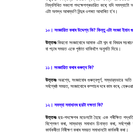
নিম্নলিখিত সকলো পদক্ষেপপ্ৰভাৱিত কৰে; যদি সমস্যাটো অশুদ
এটা অশুদ্ধ আৰম্ভণি বিন্দুৰ ওপৰত আধাৰিত হ'ব।
১০। সংজ্ঞায়িত কৰাৰ উদ্দেশ্য কি? কিন্তু এটা সংজ্ঞা ইমান গুৰ
উত্তৰঃ
কিয়নো সংজ্ঞাবোৰে আমাক এটা শব্দ বা বিষয়ৰ সচৰা
বা পঢ়াৰ সময়ত একে পৃষ্ঠাত থাকিবলৈ অনুমতি দিয়ে।
১১। সংজ্ঞায়িত কৰাৰ গুৰুত্ব কি?
উত্তৰঃ
অৱশ্যে, সংজ্ঞাবোৰ গুৰুত্বপূৰ্ণ, সম্ভাৱ্যভাৱে অত
সৰ্বশ্ৰেষ্ঠ সময়ত, সংজ্ঞাবোৰে কম্পাচৰ দৰে কাম কৰে, হেৰু
১২। সমস্যা সমাধানৰ ছয়টা দক্ষতা কি?
উত্তৰঃ
ছয়-পদক্ষেপৰ মডেলটো হৈছে এক পৰীক্ষিত পদ্ধতি
বিশ্লেষণ কৰা, সাম্ভাব্য সমাধান চিনাক্ত কৰা, সৰ্বশ্ৰেষ
কাৰ্যকৰীতা নিৰীক্ষণ কৰাৰ সময়ত সমাধানটো কাৰ্যকৰী কৰা।