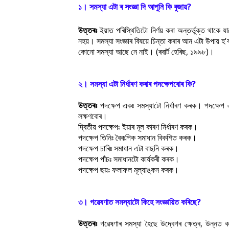
১। সমস্যা এটা ৰ সংজ্ঞা দি আপুনি কি বুজায়?
উত্তৰঃ
ইয়াত পৰিস্থিতিটো নিৰ্ণয় কৰা অন্তৰ্ভুক্ত থাকে 
নহয়। সমস্যা সংজ্ঞাৰ বিষয়ে চিন্তা কৰাৰ আন এটা উপায় হ'
কোনো সমস্যা আছে নে নাই। (ৰবাৰ্ট হেৰিছ, ১৯৯৮)।
২। সমস্যা এটা নিৰ্ধাৰণ কৰাৰ পদক্ষেপবোৰ কি?
উত্তৰঃ
পদক্ষেপ একঃ সমস্যাটো নিৰ্ধাৰণ কৰক। পদক্ষেপ এক
লক্ষণবোৰ।
দ্বিতীয় পদক্ষেপঃ ইয়াৰ মূল কাৰণ নিৰ্ধাৰণ কৰক।
পদক্ষেপ তিনিঃ বৈকল্পিক সমাধান বিকশিত কৰক।
পদক্ষেপ চাৰিঃ সমাধান এটা বাছনি কৰক।
পদক্ষেপ পাঁচঃ সমাধানটো কাৰ্যকৰী কৰক।
পদক্ষেপ ছয়ঃ ফলাফল মূল্যাঙ্কন কৰক।
৩। গৱেষণাত সমস্যাটো কিহে সংজ্ঞায়িত কৰিছে?
উত্তৰঃ
গৱেষণাৰ সমস্যা হৈছে উদ্বেগৰ ক্ষেত্ৰ, উন্নত কৰ