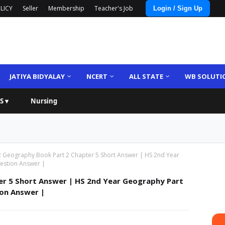
LICY
Seller
Membership
Teacher's Job
Login / Sign Up
JATIYA BIDYALAY
NCERT
ALL STATE
WB SOLUTI
S ▾
Nursing
2 Geography Book Part 2 Chapter 5 Short Answer | HS 2nd Year
uestion Answer |
er 5 Short Answer | HS 2nd Year Geography Part
tion Answer |