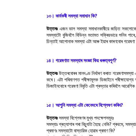
১৩। কাৰ্যকৰী সমস্যা সমাধান কি?
উত্তৰঃ
এজন ভাল সমস্যা সমাধানকাৰীয়ে জড়িত সকলোকে
সমস্যাটো বুজিবলৈ বিভিন্ন মতামত সক্ৰিয়ভাৱে শুনিব পাৰে, 
চিন্তাই আপোনাক সমস্যা এটা আৰু ইয়াৰ কাৰণবোৰ গৱেষণা
১৪। গৱেষণাত সমস্যাৰ সংজ্ঞা কিয় গুৰুত্বপূৰ্ণ?
উত্তৰঃ
উত্তৰবোৰৰ মানদণ্ড নিৰ্ধাৰণ কৰাত গৱেষণাসমস্যা এটা 
কৰে। এটা পৰিমাণগত পৰীক্ষামূলক ডিজাইনে পৰীক্ষাযোগ্য
ডিজাইনবোৰে গৱেষণা বিবৃতি এটা প্ৰস্তাৱ কৰিবলৈ আৱেগিক 
১৫। আপুনি সমস্যা এটা কেনেদৰে বিশ্লেষণ কৰিব?
উত্তৰঃ
সমস্যা বিশ্লেষণৰ মুখ্য পদক্ষেপসমূহঃ
সমস্যাঃ প্ৰত্যাশাৰ পৰা বিচ্যুতি হৈছে নেকি? প্ৰথমে, সমস্য
প্ৰমাণঃ সমস্যাটো বাস্তৱিক হোৱাৰ প্ৰমাণ কি?