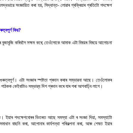
্ধভাৱে সংজ্ঞায়িত কৰা হয়, সিদ্ধান্ত‐ লোৱাৰ প্ৰক্ৰিয়াৰ প্ৰতিটো পদক্ষেপ
ুত্বপূৰ্ণ কিয়?
চৰ বুজাবুজি কৰিবলৈ সক্ষম কৰে; তেওঁলোকে আমাক এটা বিষয়ৰ বিষয়ে আলোচনা
ি গুৰুত্বপূৰ্ণ। এটা সংজ্ঞাৰ স্পষ্টতা প্ৰদান কৰাৰ সম্ভাৱনা আছে। তেওঁলোকৰ
ওৱা পাঠকক কেইবাটাও সম্ভাৱ্য দিশ প্ৰদান কৰে যাৰ পৰা আগবাঢ়িব লাগে।
। ইয়াৰ পদক্ষেপবোৰৰ ভিতৰত আছে সমস্যা এটা ৰ সংজ্ঞা দিয়া, সমস্যাটো
্ঠ সমাধান বাছনি কৰা, আপোনাৰ কাৰ্যপন্থা পৰিকল্পনা কৰা, আৰু শেষত ইয়াৰ