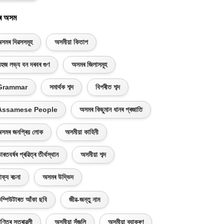
ৰ অসম
সমৰ দিৱসসমূহ
অসমীয়া কিতাপ
হজ লভ্য বন দৰবৰ গুণ
অসমৰ জিলাসমূহ
Grammar
সমাৰ্থক শব্দ
বিপৰীত শব্দ
Assamese People
অসমৰ কিছুমান ধানৰ প্ৰজাতি
সমৰ জনপ্ৰিয় লোক
অসমীয়া কাহিনী
াৰতবৰ্ষৰ প্ৰৱিত্ৰ তীৰ্থস্থান
অসমীয়া শব্দ
াক্য ৰচনা
অসমৰ উদ্ভিদ
ম্পিউটাৰত আঁকা ছবি
জীৱ-জন্তু নাম
ণিতৰ সূত্ৰাৱলী
অসমীয়া সঁজুলি
অসমীয়া ব্যাকৰণ