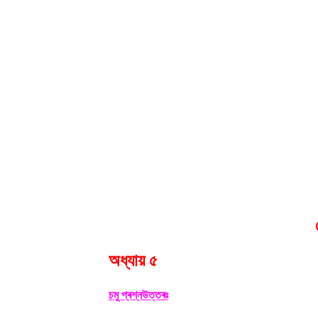
অধ্যায় ৫
চমু প্ৰশ্নউত্তৰঃ