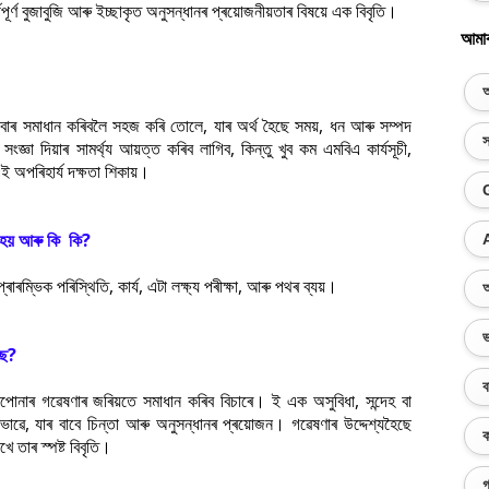
পূৰ্ণ বুজাবুজি আৰু ইচ্ছাকৃত অনুসন্ধানৰ প্ৰয়োজনীয়তাৰ বিষয়ে এক বিবৃতি।
আমা
অ
ইবোৰ সমাধান কৰিবলৈ সহজ কৰি তোলে, যাৰ অৰ্থ হৈছে সময়, ধন আৰু সম্পদ
স
 সংজ্ঞা দিয়াৰ সামৰ্থ্য আয়ত্ত কৰিব লাগিব, কিন্তু খুব কম এমবিএ কাৰ্যসূচী,
ে এই অপৰিহাৰ্য দক্ষতা শিকায়।
ন হয় আৰু কি কি?
াৰম্ভিক পৰিস্থিতি, কাৰ্য, এটা লক্ষ্য পৰীক্ষা, আৰু পথৰ ব্যয়।
অ
ভ
ছে?
ব
নাৰ গৱেষণাৰ জৰিয়তে সমাধান কৰিব বিচাৰে। ই এক অসুবিধা, সন্দেহ বা
ক ভাৱে, যাৰ বাবে চিন্তা আৰু অনুসন্ধানৰ প্ৰয়োজন। গৱেষণাৰ উদ্দেশ্যহৈছে
ক
ে তাৰ স্পষ্ট বিবৃতি।
গ