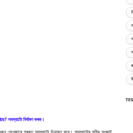
ব
অ
অ
অ
জ
উ
TES
ৰিছে? সমস্যাটো নিৰ্ধাৰণ কৰক।
া এজন মেনেজাৰে প্ৰকৃত সমস্যাটো চিনাক্ত কৰে। সমস্যাটোৰ সঠিক সংজ্ঞাই