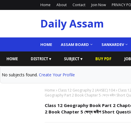
Home
About
Contact
Join Now
PRIVACY PO
Daily Assam
HOME
ASSAM BOARD
SANKARDEV
HOME
DISTRICT ▾
SUBJECT ▾
BUY PDF
JOB
No subjects found.
Create Your Profile
Home
Class 12 Geography 2 (AHSEC) 104
Class 1
Geography Part 2 Book Chapter 5 ক্ষেত্ৰ জৰীপ Short Q
Class 12 Geography Book Part 2 Chapt
2 Book Chapter 5 ক্ষেত্ৰ জৰীপ Short Ques