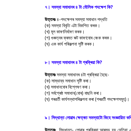
৭। সমস্যা সমাধানৰ ৪ টা মৌলিক পদক্ষেপ কি?
উত্তৰঃ
৪-পদক্ষেপৰ সমস্যা সমাধান পদ্ধতি
(ক) সমস্যা বিবৃতি এটা বিকশিত কৰক।
(খ) মূল কাৰণনিৰ্ধাৰণ কৰক।
(গ) গুৰুত্বৰ ক্ৰমত ৰুট কাৰণবোৰ ৰেংক কৰক।
(ঘ) এক কাৰ্য পৰিকল্পনা সৃষ্টি কৰক।
৮। সমস্যা সমাধানৰ ৪ টা প্ৰক্ৰিয়া কি?
উত্তৰঃ
সমস্যা সমাধানৰ ৪টা প্ৰক্ৰিয়া হৈছে-
(ক) সাম্ভাব্য সমাধান সৃষ্টি কৰা।
(খ) সমাধানবোৰ বিশ্লেষণ কৰা।
(গ) সৰ্বশ্ৰেষ্ঠ সমাধান(বোৰ) বাছনি কৰা।
(ঘ) পৰৱৰ্তী কাৰ্যপন্থাপৰিকল্পনা কৰা (পৰৱৰ্তী পদক্ষেপসমূহ)।
৯। সিদ্ধান্ত লোৱাৰ ক্ষেত্ৰত সমস্যাটো কিহে সংজ্ঞায়িত ক
উত্তৰঃ
সিদ্ধান্ত‐ লোৱাৰ প্ৰক্ৰিয়া আৰম্ভ হয় যেতিয়