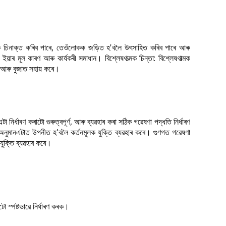
 চিনাক্ত কৰিব পাৰে, তেওঁলোকক জড়িত হ'বলৈ উৎসাহিত কৰিব পাৰে আৰু
ইয়াৰ মূল কাৰণ আৰু কাৰ্যকৰী সমাধান। বিশ্লেষণাত্মক চিন্তা: বিশ্লেষণাত্মক
 আৰু বুজাত সহায় কৰে।
নিৰ্ধাৰণ কৰাটো গুৰুত্বপূৰ্ণ, আৰু ব্যৱহাৰ কৰা সঠিক গৱেষণা পদ্ধতি নিৰ্ধাৰণ
 অনুমানএটাত উপনীত হ'বলৈ কৰ্তনমূলক যুক্তি ব্যৱহাৰ কৰে। গুণগত গৱেষণা
যুক্তি ব্যৱহাৰ কৰে।
াটো স্পষ্টভাৱে নিৰ্ধাৰণ কৰক।