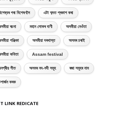
িশেষ্যৰ পৰা বিশেষণলৈ
এটা শব্দত প্ৰকাশ কৰা
সমীয়া ৰচনা
মহান লোকৰ বাণী
অসমীয়া নেওঁতা
সমীয়া পঞ্জিকা
অসমীয়া দৰখাস্ত
অসমৰ চৰাই
সমীয়া কবিতা
Assam festival
নপ্ৰীয় গীত
অসমৰ নদ-নদী সমূহ
ৰজা সমূহৰ নাম
পাৰ্জন কৰক
T LINK REDICATE