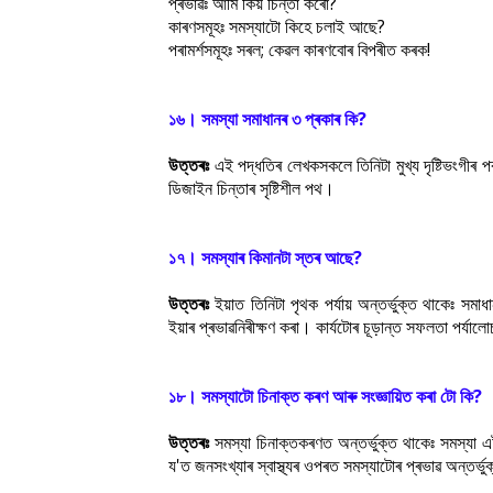
প্ৰভাৱঃ আমি কিয় চিন্তা কৰোঁ?
কাৰণসমূহঃ সমস্যাটো কিহে চলাই আছে?
পৰামৰ্শসমূহঃ সৰল; কেৱল কাৰণবোৰ বিপৰীত কৰক!
১৬। সমস্যা সমাধানৰ ৩ প্ৰকাৰ কি?
উত্তৰঃ
এই পদ্ধতিৰ লেখকসকলে তিনিটা মুখ্য দৃষ্টিভংগীৰ পৰ
ডিজাইন চিন্তাৰ সৃষ্টিশীল পথ।
১৭। সমস্যাৰ কিমানটা স্তৰ আছে?
উত্তৰঃ
ইয়াত তিনিটা পৃথক পৰ্যায় অন্তৰ্ভুক্ত থাকেঃ সমা
ইয়াৰ প্ৰভাৱনিৰীক্ষণ কৰা। কাৰ্যটোৰ চূড়ান্ত সফলতা পৰ্যাল
১৮। সমস্যাটো চিনাক্ত কৰণ আৰু সংজ্ঞায়িত কৰা টো কি?
উত্তৰঃ
সমস্যা চিনাক্তকৰণত অন্তৰ্ভুক্ত থাকেঃ সমস্যা এট
য'ত জনসংখ্যাৰ স্বাস্থ্যৰ ওপৰত সমস্যাটোৰ প্ৰভাৱ অন্তৰ্ভ