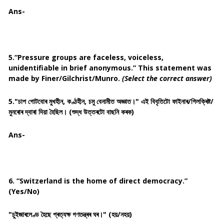
Ans-
5.“Pressure groups are faceless, voiceless,
unidentifiable in brief anonymous.” This statement was
made by Finer/Gilchrist/Munro.
(Select the correct answer)
5."চাপ গোটবোৰ মুখহীন, কণ্ঠহীন, চমু বেনামীত অজ্ঞাত।" এই বিবৃতিটো ফাইনাৰ/গিলক্ৰিষ্ট/
মুনৰোৰ দ্বাৰা দিয়া হৈছিল। (শুদ্ধ উত্তৰটো বাছনি কৰক)
Ans-
6. “Switzerland is the home of direct democracy.”
(Yes/No)
"চুইজাৰলেণ্ড হৈছে প্ৰত্যক্ষ গণতন্ত্ৰৰ ঘৰ।" (হয়/নহয়)