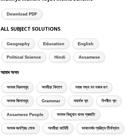
Download PDF
ALL SUBJECT SOLUTIONS
Geography
Education
English
Political Science
Hindi
Assamese
আমাৰ অসম
অসমৰ দিৱসসমূহ
অসমীয়া কিতাপ
সহজ লভ্য বন দৰবৰ গুণ
অসমৰ জিলাসমূহ
Grammar
সমাৰ্থক শব্দ
বিপৰীত শব্দ
Assamese People
অসমৰ কিছুমান ধানৰ প্ৰজাতি
অসমৰ জনপ্ৰিয় লোক
অসমীয়া কাহিনী
ভাৰতবৰ্ষৰ প্ৰৱিত্ৰ তীৰ্থস্থান