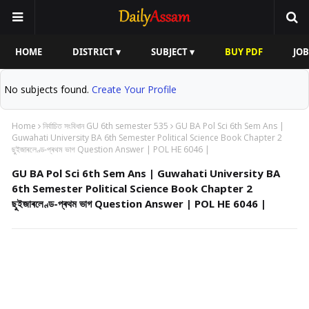
HOME
DISTRICT ▾
SUBJECT ▾
BUY PDF
JOB
No subjects found.
Create Your Profile
Home
নিৰ্বাচিত সংবিধান GU 6th semester 535
GU BA Pol Sci 6th Sem Ans |
Guwahati University BA 6th Semester Political Science Book Chapter 2
ছুইজাৰলেণ্ড-প্ৰথম ভাগ Question Answer | POL HE 6046 |
GU BA Pol Sci 6th Sem Ans | Guwahati University BA
6th Semester Political Science Book Chapter 2
ছুইজাৰলেণ্ড-প্ৰথম ভাগ Question Answer | POL HE 6046 |