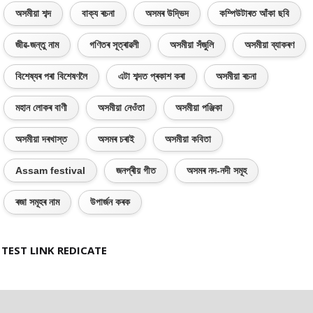
অসমীয়া শব্দ
বাক্য ৰচনা
অসমৰ উদ্ভিদ
কম্পিউটাৰত আঁকা ছবি
জীৱ-জন্তু নাম
গণিতৰ সূত্ৰাৱলী
অসমীয়া সঁজুলি
অসমীয়া ব্যাকৰণ
বিশেষ্যৰ পৰা বিশেষণলৈ
এটা শব্দত প্ৰকাশ কৰা
অসমীয়া ৰচনা
মহান লোকৰ বাণী
অসমীয়া নেওঁতা
অসমীয়া পঞ্জিকা
অসমীয়া দৰখাস্ত
অসমৰ চৰাই
অসমীয়া কবিতা
Assam festival
জনপ্ৰীয় গীত
অসমৰ নদ-নদী সমূহ
ৰজা সমূহৰ নাম
উপাৰ্জন কৰক
TEST LINK REDICATE