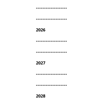
-------------------
-------------------
2026
-------------------
-------------------
2027
-------------------
-------------------
2028