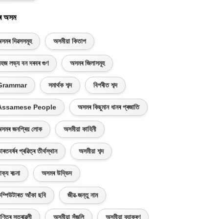
ৰ অসম
সমৰ দিৱসসমূহ
অসমীয়া কিতাপ
হজ লভ্য বন দৰবৰ গুণ
অসমৰ জিলাসমূহ
Grammar
সমাৰ্থক শব্দ
বিপৰীত শব্দ
Assamese People
অসমৰ কিছুমান ধানৰ প্ৰজাতি
সমৰ জনপ্ৰিয় লোক
অসমীয়া কাহিনী
াৰতবৰ্ষৰ প্ৰৱিত্ৰ তীৰ্থস্থান
অসমীয়া শব্দ
াক্য ৰচনা
অসমৰ উদ্ভিদ
ম্পিউটাৰত আঁকা ছবি
জীৱ-জন্তু নাম
ণিতৰ সূত্ৰাৱলী
অসমীয়া সঁজুলি
অসমীয়া ব্যাকৰণ