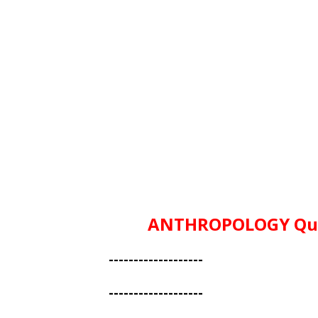
ANTHROPOLOGY Que
-
------------------
-------------------