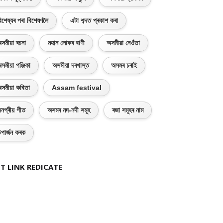
িশেষ্যৰ পৰা বিশেষণলৈ
এটা শব্দত প্ৰকাশ কৰা
সমীয়া ৰচনা
মহান লোকৰ বাণী
অসমীয়া নেওঁতা
সমীয়া পঞ্জিকা
অসমীয়া দৰখাস্ত
অসমৰ চৰাই
সমীয়া কবিতা
Assam festival
নপ্ৰীয় গীত
অসমৰ নদ-নদী সমূহ
ৰজা সমূহৰ নাম
পাৰ্জন কৰক
T LINK REDICATE