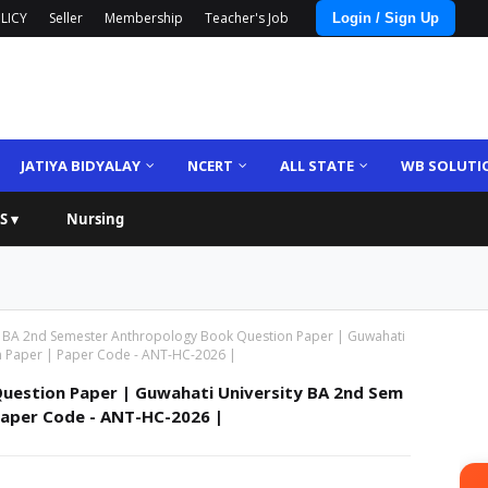
LICY
Seller
Membership
Teacher's Job
Login / Sign Up
JATIYA BIDYALAY
NCERT
ALL STATE
WB SOLUTI
S ▾
Nursing
BA 2nd Semester Anthropology Book Question Paper | Guwahati
n Paper | Paper Code - ANT-HC-2026 |
uestion Paper | Guwahati University BA 2nd Sem
Paper Code - ANT-HC-2026 |