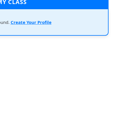
MY CLASS
ound.
Create Your Profile