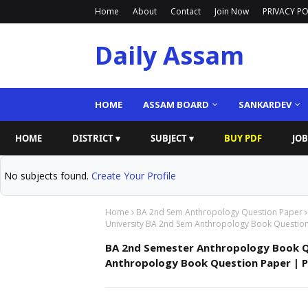
Home
About
Contact
Join Now
PRIVACY PO
Daily Assam
HOME
ASSAM BOARD
SANKARDEV
HOME
DISTRICT ▾
SUBJECT ▾
BUY PDF
JOB
No subjects found.
Create Your Profile
Home
BA 2nd Sem Anthropology Question Paper
University BA 2nd Sem Anthropology Book Questio
BA 2nd Semester Anthropology Book Q
Anthropology Book Question Paper | 