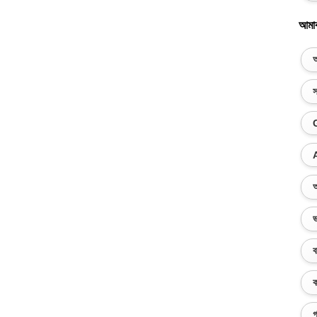
আমা
অ
স
অ
ভ
ব
ক
গ