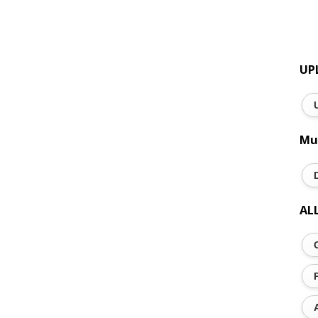
UP
Mu
AL