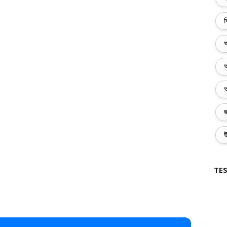
ব
অ
অ
অ
জ
উ
TES