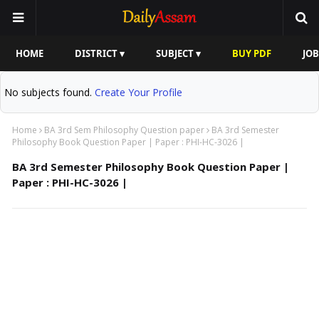
HOME
DISTRICT ▾
SUBJECT ▾
BUY PDF
JOB
No subjects found.
Create Your Profile
Home
BA 3rd Sem Philosophy Question paper
BA 3rd Semester
Philosophy Book Question Paper | Paper : PHI-HC-3026 |
BA 3rd Semester Philosophy Book Question Paper |
Paper : PHI-HC-3026 |