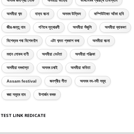
অসমৰ জনপ্ৰিয় লোক
অসমীয়া কাহিনী
ভাৰতবৰ্ষৰ প্ৰৱিত্ৰ তীৰ্থস্থান
অসমীয়া শব্দ
বাক্য ৰচনা
অসমৰ উদ্ভিদ
কম্পিউটাৰত আঁকা ছবি
জীৱ-জন্তু নাম
গণিতৰ সূত্ৰাৱলী
অসমীয়া সঁজুলি
অসমীয়া ব্যাকৰণ
বিশেষ্যৰ পৰা বিশেষণলৈ
এটা শব্দত প্ৰকাশ কৰা
অসমীয়া ৰচনা
মহান লোকৰ বাণী
অসমীয়া নেওঁতা
অসমীয়া পঞ্জিকা
অসমীয়া দৰখাস্ত
অসমৰ চৰাই
অসমীয়া কবিতা
Assam festival
জনপ্ৰীয় গীত
অসমৰ নদ-নদী সমূহ
ৰজা সমূহৰ নাম
উপাৰ্জন কৰক
TEST LINK REDICATE