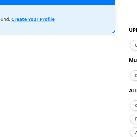
ound.
Create Your Profile
UP
Mu
AL