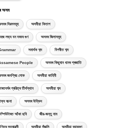
ৰ অসম
সমৰ দিৱসসমূহ
অসমীয়া কিতাপ
হজ লভ্য বন দৰবৰ গুণ
অসমৰ জিলাসমূহ
Grammar
সমাৰ্থক শব্দ
বিপৰীত শব্দ
Assamese People
অসমৰ কিছুমান ধানৰ প্ৰজাতি
সমৰ জনপ্ৰিয় লোক
অসমীয়া কাহিনী
াৰতবৰ্ষৰ প্ৰৱিত্ৰ তীৰ্থস্থান
অসমীয়া শব্দ
াক্য ৰচনা
অসমৰ উদ্ভিদ
ম্পিউটাৰত আঁকা ছবি
জীৱ-জন্তু নাম
ণিতৰ সূত্ৰাৱলী
অসমীয়া সঁজুলি
অসমীয়া ব্যাকৰণ