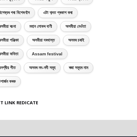
িশেষ্যৰ পৰা বিশেষণলৈ
এটা শব্দত প্ৰকাশ কৰা
সমীয়া ৰচনা
মহান লোকৰ বাণী
অসমীয়া নেওঁতা
সমীয়া পঞ্জিকা
অসমীয়া দৰখাস্ত
অসমৰ চৰাই
সমীয়া কবিতা
Assam festival
নপ্ৰীয় গীত
অসমৰ নদ-নদী সমূহ
ৰজা সমূহৰ নাম
পাৰ্জন কৰক
T LINK REDICATE