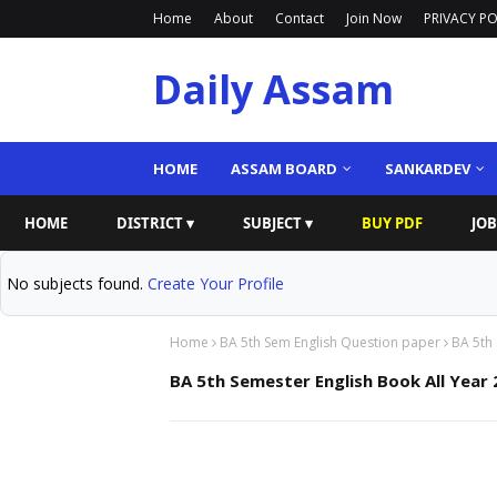
Home
About
Contact
Join Now
PRIVACY PO
Daily Assam
HOME
ASSAM BOARD
SANKARDEV
HOME
DISTRICT ▾
SUBJECT ▾
BUY PDF
JOB
No subjects found.
Create Your Profile
Home
BA 5th Sem English Question paper
BA 5th
BA 5th Semester English Book All Year