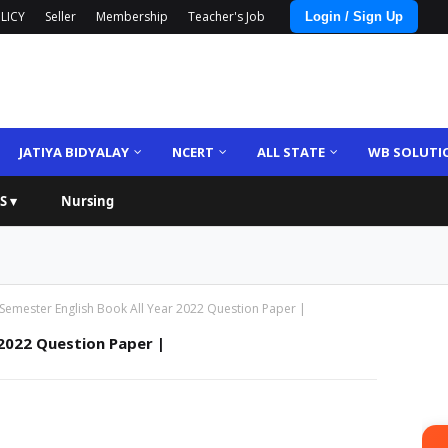
LICY
Seller
Membership
Teacher's Job
Login / Sign Up
JATIYA BIDYALAY
NCERT
ALL STATE
WB SOLUTI
S ▾
Nursing
 Semester English Book All Year 2022 Question Paper |
 2022 Question Paper |