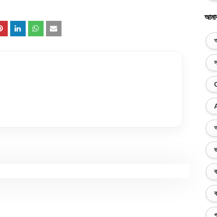
আমা
অ
স
অ
ভ
ব
ক
গ