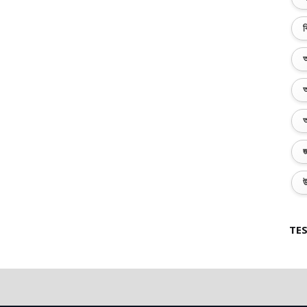
ব
অ
অ
অ
জ
উ
TES