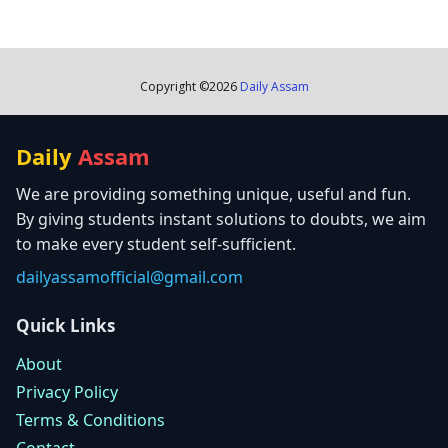
Copyright ©
2026
Daily Assam
Daily
Assam
We are providing something unique, useful and fun.
By giving students instant solutions to doubts, we aim
to make every student self-sufficient.
dailyassamofficial@gmail.com
Quick Links
About
Privacy Policy
Terms & Conditions