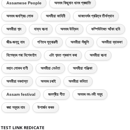
Assamese People
অসমৰ কিছুমান ধানৰ প্ৰজাতি
অসমৰ জনপ্ৰিয় লোক
অসমীয়া কাহিনী
ভাৰতবৰ্ষৰ প্ৰৱিত্ৰ তীৰ্থস্থান
অসমীয়া শব্দ
বাক্য ৰচনা
অসমৰ উদ্ভিদ
কম্পিউটাৰত আঁকা ছবি
জীৱ-জন্তু নাম
গণিতৰ সূত্ৰাৱলী
অসমীয়া সঁজুলি
অসমীয়া ব্যাকৰণ
বিশেষ্যৰ পৰা বিশেষণলৈ
এটা শব্দত প্ৰকাশ কৰা
অসমীয়া ৰচনা
মহান লোকৰ বাণী
অসমীয়া নেওঁতা
অসমীয়া পঞ্জিকা
অসমীয়া দৰখাস্ত
অসমৰ চৰাই
অসমীয়া কবিতা
Assam festival
জনপ্ৰীয় গীত
অসমৰ নদ-নদী সমূহ
ৰজা সমূহৰ নাম
উপাৰ্জন কৰক
TEST LINK REDICATE