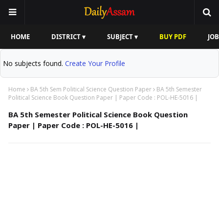
HOME
DISTRICT ▾
SUBJECT ▾
BUY PDF
JOB
No subjects found.
Create Your Profile
Home
BA 5th Sem Political Science Question Paper
BA 5th Semester
Political Science Book Question Paper | Paper Code : POL-HE-5016 |
BA 5th Semester Political Science Book Question
Paper | Paper Code : POL-HE-5016 |