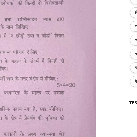
ব
অ
অ
অ
জ
উ
TES