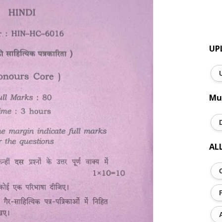
UP
Mu
AL