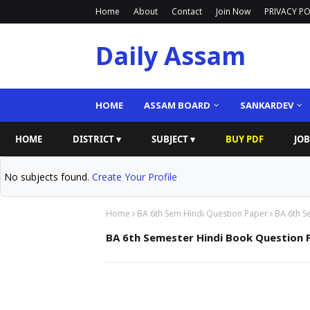
Home
About
Contact
Join Now
PRIVACY PO
Daily Assam
HOME
ASSAM BOARD
SANKARDEV
HOME
DISTRICT ▾
SUBJECT ▾
BUY PDF
JOB
No subjects found.
Create Your Profile
Home
BA 6th Sem Hindi Question Paper
BA 6th S
BA 6th Semester Hindi Book Question P