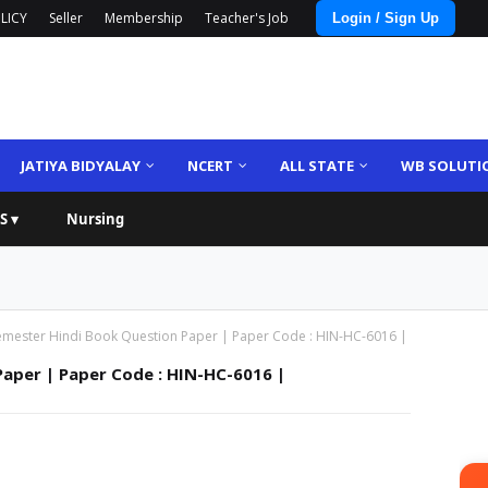
LICY
Seller
Membership
Teacher's Job
Login / Sign Up
JATIYA BIDYALAY
NCERT
ALL STATE
WB SOLUTI
S ▾
Nursing
emester Hindi Book Question Paper | Paper Code : HIN-HC-6016 |
aper | Paper Code : HIN-HC-6016 |