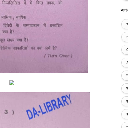
আমা
অ
স
অ
ভ
ব
ক
গ