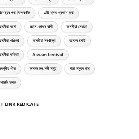
িশেষ্যৰ পৰা বিশেষণলৈ
এটা শব্দত প্ৰকাশ কৰা
সমীয়া ৰচনা
মহান লোকৰ বাণী
অসমীয়া নেওঁতা
সমীয়া পঞ্জিকা
অসমীয়া দৰখাস্ত
অসমৰ চৰাই
সমীয়া কবিতা
Assam festival
নপ্ৰীয় গীত
অসমৰ নদ-নদী সমূহ
ৰজা সমূহৰ নাম
পাৰ্জন কৰক
T LINK REDICATE