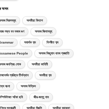
ৰ অসম
সমৰ দিৱসসমূহ
অসমীয়া কিতাপ
হজ লভ্য বন দৰবৰ গুণ
অসমৰ জিলাসমূহ
Grammar
সমাৰ্থক শব্দ
বিপৰীত শব্দ
Assamese People
অসমৰ কিছুমান ধানৰ প্ৰজাতি
সমৰ জনপ্ৰিয় লোক
অসমীয়া কাহিনী
াৰতবৰ্ষৰ প্ৰৱিত্ৰ তীৰ্থস্থান
অসমীয়া শব্দ
াক্য ৰচনা
অসমৰ উদ্ভিদ
ম্পিউটাৰত আঁকা ছবি
জীৱ-জন্তু নাম
ণিতৰ সূত্ৰাৱলী
অসমীয়া সঁজুলি
অসমীয়া ব্যাকৰণ