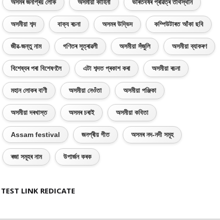
অসমৰ জনপ্ৰিয় লোক
অসমীয়া কাহিনী
ভাৰতবৰ্ষৰ প্ৰৱিত্ৰ তীৰ্থস্থান
অসমীয়া শব্দ
বাক্য ৰচনা
অসমৰ উদ্ভিদ
কম্পিউটাৰত আঁকা ছবি
জীৱ-জন্তু নাম
গণিতৰ সূত্ৰাৱলী
অসমীয়া সঁজুলি
অসমীয়া ব্যাকৰণ
বিশেষ্যৰ পৰা বিশেষণলৈ
এটা শব্দত প্ৰকাশ কৰা
অসমীয়া ৰচনা
মহান লোকৰ বাণী
অসমীয়া নেওঁতা
অসমীয়া পঞ্জিকা
অসমীয়া দৰখাস্ত
অসমৰ চৰাই
অসমীয়া কবিতা
Assam festival
জনপ্ৰীয় গীত
অসমৰ নদ-নদী সমূহ
ৰজা সমূহৰ নাম
উপাৰ্জন কৰক
TEST LINK REDICATE