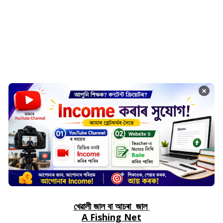
×
খেৱালী জাল বা আচৰা জাল
A Fishing Net