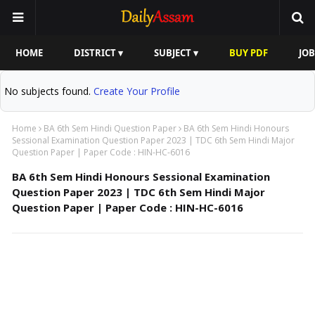
HOME
DISTRICT ▾
SUBJECT ▾
BUY PDF
JOB
No subjects found.
Create Your Profile
Home
BA 6th Sem Hindi Question Paper
BA 6th Sem Hindi Honours
Sessional Examination Question Paper 2023 | TDC 6th Sem Hindi Major
Question Paper | Paper Code : HIN-HC-6016
BA 6th Sem Hindi Honours Sessional Examination
Question Paper 2023 | TDC 6th Sem Hindi Major
Question Paper | Paper Code : HIN-HC-6016