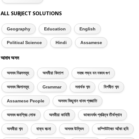
ALL SUBJECT SOLUTIONS
Geography
Education
English
Political Science
Hindi
Assamese
আমাৰ অসম
অসমৰ দিৱসসমূহ
অসমীয়া কিতাপ
সহজ লভ্য বন দৰবৰ গুণ
অসমৰ জিলাসমূহ
Grammar
সমাৰ্থক শব্দ
বিপৰীত শব্দ
Assamese People
অসমৰ কিছুমান ধানৰ প্ৰজাতি
অসমৰ জনপ্ৰিয় লোক
অসমীয়া কাহিনী
ভাৰতবৰ্ষৰ প্ৰৱিত্ৰ তীৰ্থস্থান
অসমীয়া শব্দ
বাক্য ৰচনা
অসমৰ উদ্ভিদ
কম্পিউটাৰত আঁকা ছবি