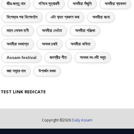
জীৱ-জন্তু নাম
গণিতৰ সূত্ৰাৱলী
অসমীয়া সঁজুলি
অসমীয়া ব্যাকৰণ
বিশেষ্যৰ পৰা বিশেষণলৈ
এটা শব্দত প্ৰকাশ কৰা
অসমীয়া ৰচনা
মহান লোকৰ বাণী
অসমীয়া নেওঁতা
অসমীয়া পঞ্জিকা
অসমীয়া দৰখাস্ত
অসমৰ চৰাই
অসমীয়া কবিতা
Assam festival
জনপ্ৰীয় গীত
অসমৰ নদ-নদী সমূহ
ৰজা সমূহৰ নাম
উপাৰ্জন কৰক
TEST LINK REDICATE
Copyright ©
2026
Daily Assam